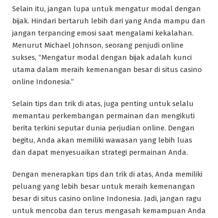
Selain itu, jangan lupa untuk mengatur modal dengan
bijak. Hindari bertaruh lebih dari yang Anda mampu dan
jangan terpancing emosi saat mengalami kekalahan.
Menurut Michael Johnson, seorang penjudi online
sukses, “Mengatur modal dengan bijak adalah kunci
utama dalam meraih kemenangan besar di situs casino
online Indonesia.”
Selain tips dan trik di atas, juga penting untuk selalu
memantau perkembangan permainan dan mengikuti
berita terkini seputar dunia perjudian online. Dengan
begitu, Anda akan memiliki wawasan yang lebih luas
dan dapat menyesuaikan strategi permainan Anda.
Dengan menerapkan tips dan trik di atas, Anda memiliki
peluang yang lebih besar untuk meraih kemenangan
besar di situs casino online Indonesia. Jadi, jangan ragu
untuk mencoba dan terus mengasah kemampuan Anda