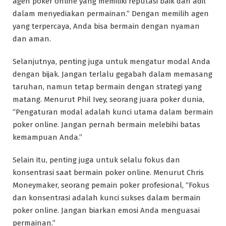
agen poker online yang memiliki reputasi baik dan adil
dalam menyediakan permainan.” Dengan memilih agen
yang terpercaya, Anda bisa bermain dengan nyaman
dan aman.
Selanjutnya, penting juga untuk mengatur modal Anda
dengan bijak. Jangan terlalu gegabah dalam memasang
taruhan, namun tetap bermain dengan strategi yang
matang. Menurut Phil Ivey, seorang juara poker dunia,
“Pengaturan modal adalah kunci utama dalam bermain
poker online. Jangan pernah bermain melebihi batas
kemampuan Anda.”
Selain itu, penting juga untuk selalu fokus dan
konsentrasi saat bermain poker online. Menurut Chris
Moneymaker, seorang pemain poker profesional, “Fokus
dan konsentrasi adalah kunci sukses dalam bermain
poker online. Jangan biarkan emosi Anda menguasai
permainan.”