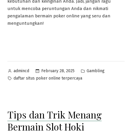
kebutuhan dan keinginan Anda. Jadi, jangan ragu
untuk mencoba peruntungan Anda dan nikmati
pengalaman bermain poker online yang seru dan
menguntungkan!
Posted
Posted
February 28, 2025
Gambling
admincd
by
in
Tags:
daftar situs poker online terpercaya
Tips dan Trik Menang
Bermain Slot Hoki