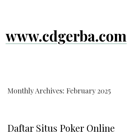
Skip
to
content
www.cdgerba.com
Monthly Archives:
February 2025
Daftar Situs Poker Online