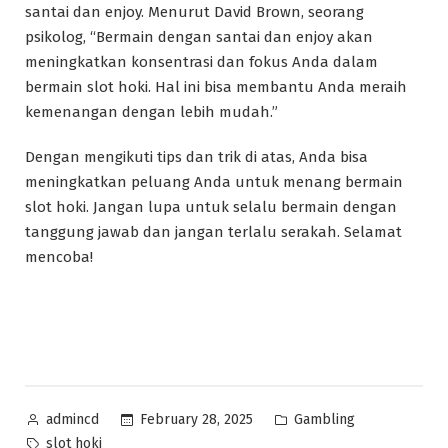
santai dan enjoy. Menurut David Brown, seorang
psikolog, “Bermain dengan santai dan enjoy akan
meningkatkan konsentrasi dan fokus Anda dalam
bermain slot hoki. Hal ini bisa membantu Anda meraih
kemenangan dengan lebih mudah.”
Dengan mengikuti tips dan trik di atas, Anda bisa
meningkatkan peluang Anda untuk menang bermain
slot hoki. Jangan lupa untuk selalu bermain dengan
tanggung jawab dan jangan terlalu serakah. Selamat
mencoba!
Posted
Posted
February 28, 2025
Gambling
admincd
by
in
Tags:
slot hoki