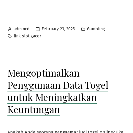
Posted
Posted
February 23, 2025
Gambling
admincd
by
in
Tags:
link slot gacor
Mengoptimalkan
Penggunaan Data Togel
untuk Meningkatkan
Keuntungan
Apakah Anda seorang penggemar judi togel online? Jika