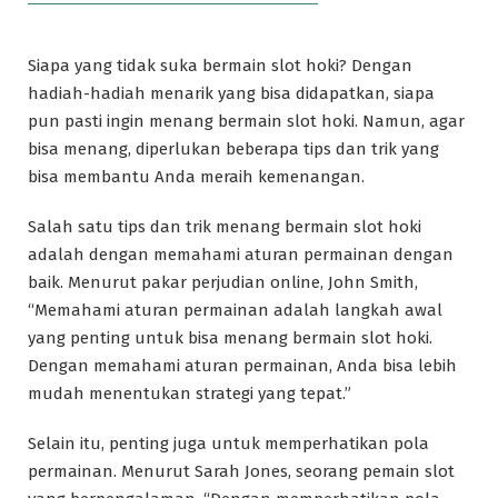
Siapa yang tidak suka bermain slot hoki? Dengan
hadiah-hadiah menarik yang bisa didapatkan, siapa
pun pasti ingin menang bermain slot hoki. Namun, agar
bisa menang, diperlukan beberapa tips dan trik yang
bisa membantu Anda meraih kemenangan.
Salah satu tips dan trik menang bermain slot hoki
adalah dengan memahami aturan permainan dengan
baik. Menurut pakar perjudian online, John Smith,
“Memahami aturan permainan adalah langkah awal
yang penting untuk bisa menang bermain slot hoki.
Dengan memahami aturan permainan, Anda bisa lebih
mudah menentukan strategi yang tepat.”
Selain itu, penting juga untuk memperhatikan pola
permainan. Menurut Sarah Jones, seorang pemain slot