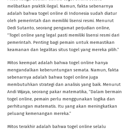
melibatkan praktik ilegal. Namun, fakta sebenarnya
adalah bahwa togel online di Indonesia sudah diatur
oleh pemerintah dan memiliki lisensi resmi. Menurut
Dedi Sutanto, seorang pengamat perjudian online,
“Togel online yang legal pasti memiliki lisensi resmi dari
pemerintah. Penting bagi pemain untuk memastikan
keamanan dan legalitas situs togel yang mereka pilih.”
Mitos keempat adalah bahwa togel online hanya
mengandalkan keberuntungan semata. Namun, fakta
sebenarnya adalah bahwa togel online juga
membutuhkan strategi dan analisis yang baik. Menurut
Andi Wijaya, seorang pakar matematika, “Dalam bermain
togel online, pemain perlu menggunakan logika dan
perhitungan matematis. Itu yang akan meningkatkan
peluang kemenangan mereka.”
Mitos terakhir adalah bahwa togel online selalu