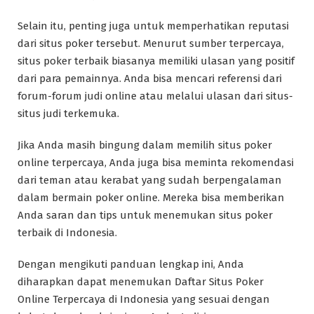
Selain itu, penting juga untuk memperhatikan reputasi
dari situs poker tersebut. Menurut sumber terpercaya,
situs poker terbaik biasanya memiliki ulasan yang positif
dari para pemainnya. Anda bisa mencari referensi dari
forum-forum judi online atau melalui ulasan dari situs-
situs judi terkemuka.
Jika Anda masih bingung dalam memilih situs poker
online terpercaya, Anda juga bisa meminta rekomendasi
dari teman atau kerabat yang sudah berpengalaman
dalam bermain poker online. Mereka bisa memberikan
Anda saran dan tips untuk menemukan situs poker
terbaik di Indonesia.
Dengan mengikuti panduan lengkap ini, Anda
diharapkan dapat menemukan Daftar Situs Poker
Online Terpercaya di Indonesia yang sesuai dengan