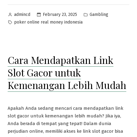
Posted
Posted
February 23, 2025
Gambling
admincd
by
in
Tags:
poker online real money indonesia
Cara Mendapatkan Link
Slot Gacor untuk
Kemenangan Lebih Mudah
Apakah Anda sedang mencari cara mendapatkan link
slot gacor untuk kemenangan lebih mudah? Jika iya,
Anda berada di tempat yang tepat! Dalam dunia
perjudian online, memiliki akses ke link slot gacor bisa