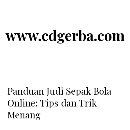
Skip
to
content
www.cdgerba.com
Panduan Judi Sepak Bola
Online: Tips dan Trik
Menang