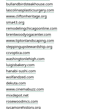
bullandbirdsteakhouse.com
lascolinasplasticsurgery.com
www.cliftonheritage.org
sma43.org
remodelingchicagoonline.com
brentwoodyogacenter.com
www.tiptonlandscaping.com
steppingupstewardship.org
ccvoptica.com
washingtonlehigh.com
luigisbakery.com
hanabi-sushi.com
wolfandzed.com
dekuta.com
www.cinemabuzz.com
mixdepot.net
rosewoodmcs.com
sycamorehistory.org