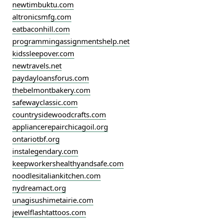
newtimbuktu.com
altronicsmfg.com
eatbaconhill.com
programmingassignmentshelp.net
kidssleepover.com
newtravels.net
paydayloansforus.com
thebelmontbakery.com
safewayclassic.com
countrysidewoodcrafts.com
appliancerepairchicagoil.org
ontariotbf.org
instalegendary.com
keepworkershealthyandsafe.com
noodlesitaliankitchen.com
nydreamact.org
unagisushimetairie.com
jewelflashtattoos.com