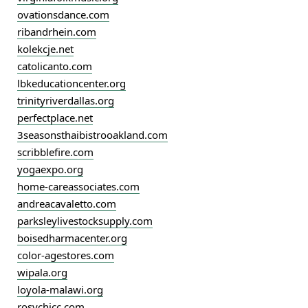
ovationsdance.com
ribandrhein.com
kolekcje.net
catolicanto.com
lbkeducationcenter.org
trinityriverdallas.org
perfectplace.net
3seasonsthaibistrooakland.com
scribblefire.com
yogaexpo.org
home-careassociates.com
andreacavaletto.com
parksleylivestocksupply.com
boisedharmacenter.org
color-agestores.com
wipala.org
loyola-malawi.org
rosychicc.com