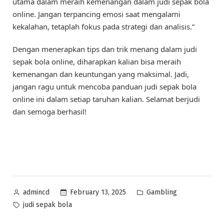
utama dalam meraih kemenangan dalam judi sepak bola
online. Jangan terpancing emosi saat mengalami
kekalahan, tetaplah fokus pada strategi dan analisis.”
Dengan menerapkan tips dan trik menang dalam judi
sepak bola online, diharapkan kalian bisa meraih
kemenangan dan keuntungan yang maksimal. Jadi,
jangan ragu untuk mencoba panduan judi sepak bola
online ini dalam setiap taruhan kalian. Selamat berjudi
dan semoga berhasil!
Posted
Posted
February 13, 2025
Gambling
admincd
by
in
Tags:
judi sepak bola