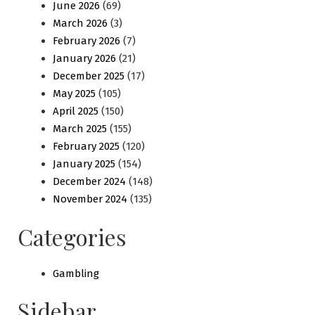
June 2026
(69)
March 2026
(3)
February 2026
(7)
January 2026
(21)
December 2025
(17)
May 2025
(105)
April 2025
(150)
March 2025
(155)
February 2025
(120)
January 2025
(154)
December 2024
(148)
November 2024
(135)
Categories
Gambling
Sidebar