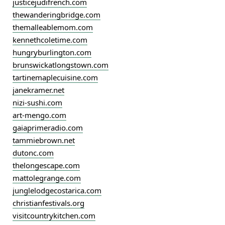
justicejudifrench.com
thewanderingbridge.com
themalleablemom.com
kennethcoletime.com
hungryburlington.com
brunswickatlongstown.com
tartinemaplecuisine.com
janekramer.net
nizi-sushi.com
art-mengo.com
gaiaprimeradio.com
tammiebrown.net
dutonc.com
thelongescape.com
mattolegrange.com
junglelodgecostarica.com
christianfestivals.org
visitcountrykitchen.com