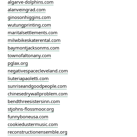
algarve-dolphins.com
alanveingrad.com
ginosonhiggins.com
wutungprinting.com
maritalsettlements.com
milwbikeskaterental.com
baymontjacksonms.com
townofaltonany.com
pglax.org
negativespacecleveland.com
liuteriapaoletti.com
sunriseandgoodpeople.com
chinesedrywallproblem.com
bendthreesistersinn.com
stjohns-flossmoor.org
funnyboneusa.com
cookiedustermusic.com
reconstructionensemble.org