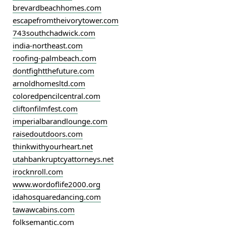
brevardbeachhomes.com
escapefromtheivorytower.com
743southchadwick.com
india-northeast.com
roofing-palmbeach.com
dontfightthefuture.com
arnoldhomesltd.com
coloredpencilcentral.com
cliftonfilmfest.com
imperialbarandlounge.com
raisedoutdoors.com
thinkwithyourheart.net
utahbankruptcyattorneys.net
irocknroll.com
www.wordoflife2000.org
idahosquaredancing.com
tawawcabins.com
folksemantic.com