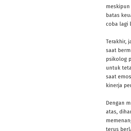
meskipun 
batas keu
coba lagi 
Terakhir,
saat berma
psikolog 
untuk tet
saat emos
kinerja p
Dengan me
atas, dih
memenangk
terus ber