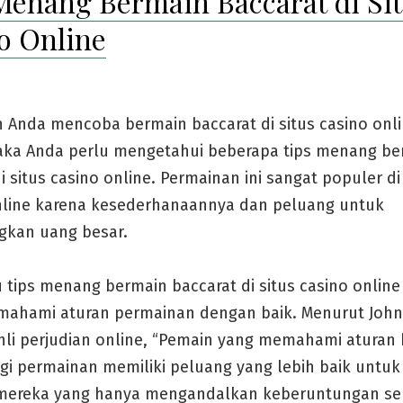
Menang Bermain Baccarat di Si
o Online
 Anda mencoba bermain baccarat di situs casino onlin
ka Anda perlu mengetahui beberapa tips menang be
i situs casino online. Permainan ini sangat populer d
nline karena kesederhanaannya dan peluang untuk
kan uang besar.
u tips menang bermain baccarat di situs casino online
ahami aturan permainan dengan baik. Menurut John
hli perjudian online, “Pemain yang memahami aturan 
egi permainan memiliki peluang yang lebih baik untu
mereka yang hanya mengandalkan keberuntungan se