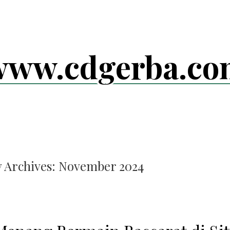
www.cdgerba.co
 Archives:
November 2024