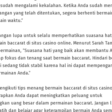
sudah mengalami kekalahan. Ketika Anda sudah me
angan yang telah ditentukan, segera berhenti bermai
lain waktu.”
 jangan lupa untuk selalu memperhatikan suasana hat
in baccarat di situs casino online. Menurut Sarah Ta
permainan, “Suasana hati yang baik akan membantu 
ap fokus dan tenang saat bermain baccarat. Hindari 
i sedang tidak stabil karena hal ini dapat mempengar
ermainan Anda.”
ngikuti tips menang bermain baccarat di situs casino
arapkan Anda dapat meningkatkan peluang untuk
an uang besar dalam permainan baccarat. Jangan 
latih dan belajar agar keterampilan bermain Anda sem