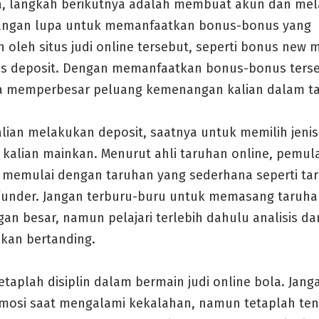
a, langkah berikutnya adalah membuat akun dan me
Jangan lupa untuk memanfaatkan bonus-bonus yang
n oleh situs judi online tersebut, seperti bonus new
s deposit. Dengan memanfaatkan bonus-bonus terse
sa memperbesar peluang kemenangan kalian dalam t
alian melakukan deposit, saatnya untuk memilih jeni
n kalian mainkan. Menurut ahli taruhan online, pemul
 memulai dengan taruhan yang sederhana seperti ta
/under. Jangan terburu-buru untuk memasang taruh
an besar, namun pelajari terlebih dahulu analisis dan
akan bertanding.
tetaplah disiplin dalam bermain judi online bola. Jang
mosi saat mengalami kekalahan, namun tetaplah te