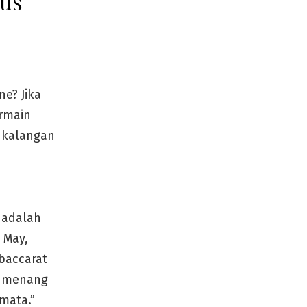
tus
e? Jika
rmain
i kalangan
 adalah
 May,
baccarat
k menang
mata.”