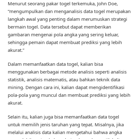
Menurut seorang pakar togel terkemuka, John Doe,
“mengumpulkan dan menganalisis data togel merupakan
langkah awal yang penting dalam merumuskan strategi
bermain togel. Data tersebut dapat memberikan
gambaran mengenai pola angka yang sering keluar,
sehingga pemain dapat membuat prediksi yang lebih
akurat.”
Dalam memanfaatkan data togel, kalian bisa
menggunakan berbagai metode analisis seperti analisis
statistik, analisis matematis, atau bahkan teknik data
mining. Dengan cara ini, kalian dapat mengidentifikasi
pola-pola yang muncul dan membuat prediksi yang lebih
akurat.
Selain itu, kalian juga bisa memanfaatkan data togel
untuk memilih jenis taruhan yang tepat. Misalnya, jika
melalui analisis data kalian mengetahui bahwa angka