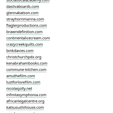
sloclassicalacademy.com
dasilvaboards.com
glennabatson.com
strayhornmarina.com
flaglerproductions.com
brawndefinition.com
continentalicecream.com
crazycreekquilts.com
binkdavies.com
christchurchpdx.org
kenabrahambooks.com
commune-kitchen.com
amuthefilm.com
lustforlovefilm.com
nicolasjolly.net
infinitasymphonia.com
africanlegalcentre.org
katsusushihouse.com