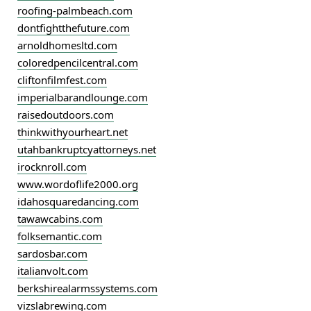
roofing-palmbeach.com
dontfightthefuture.com
arnoldhomesltd.com
coloredpencilcentral.com
cliftonfilmfest.com
imperialbarandlounge.com
raisedoutdoors.com
thinkwithyourheart.net
utahbankruptcyattorneys.net
irocknroll.com
www.wordoflife2000.org
idahosquaredancing.com
tawawcabins.com
folksemantic.com
sardosbar.com
italianvolt.com
berkshirealarmssystems.com
vizslabrewing.com