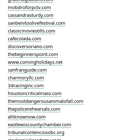
mobdroforpctv.com
cassandrasturdy.com
sanbenitoolivefestival.com
classicmoviestills.com
cafecolada.com
discoversoriano.com
thebeginnerspoint.com
www.comingholidays.net
sanfranguide.com
charmoryllc.com
3dracinginc.com
houstoncriticalmass.com
themostdangerousanimalofall.com
thepolicerehearsals.com
alliknownow.com
eastlewiscountychamber.com
tribunalcontenciosobc.org