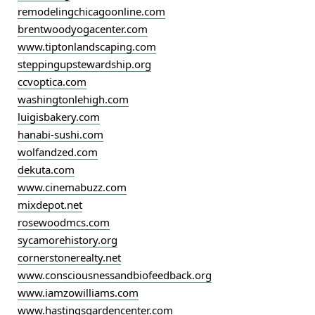
remodelingchicagoonline.com
brentwoodyogacenter.com
www.tiptonlandscaping.com
steppingupstewardship.org
ccvoptica.com
washingtonlehigh.com
luigisbakery.com
hanabi-sushi.com
wolfandzed.com
dekuta.com
www.cinemabuzz.com
mixdepot.net
rosewoodmcs.com
sycamorehistory.org
cornerstonerealty.net
www.consciousnessandbiofeedback.org
www.iamzowilliams.com
www.hastingsgardencenter.com