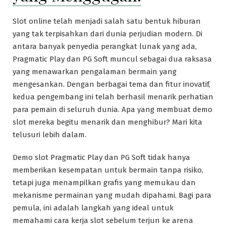
Slot online telah menjadi salah satu bentuk hiburan
yang tak terpisahkan dari dunia perjudian modern. Di
antara banyak penyedia perangkat lunak yang ada,
Pragmatic Play dan PG Soft muncul sebagai dua raksasa
yang menawarkan pengalaman bermain yang
mengesankan. Dengan berbagai tema dan fitur inovatif,
kedua pengembang ini telah berhasil menarik perhatian
para pemain di seluruh dunia. Apa yang membuat demo
slot mereka begitu menarik dan menghibur? Mari kita
telusuri lebih dalam.
Demo slot Pragmatic Play dan PG Soft tidak hanya
memberikan kesempatan untuk bermain tanpa risiko,
tetapi juga menampilkan grafis yang memukau dan
mekanisme permainan yang mudah dipahami. Bagi para
pemula, ini adalah langkah yang ideal untuk
memahami cara kerja slot sebelum terjun ke arena