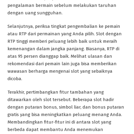
pengalaman bermain sebelum melakukan taruhan
dengan uang sungguhan.
Selanjutnya, periksa tingkat pengembalian ke pemain
atau RTP dari permainan yang Anda pilih. Slot dengan
RTP tinggi memberi peluang lebih baik untuk meraih
kemenangan dalam jangka panjang. Biasanya, RTP di
atas 95 persen dianggap baik. Melihat ulasan dan
rekomendasi dari pemain lain juga bisa memberikan
wawasan berharga mengenai slot yang sebaiknya
dicoba.
Terakhir, pertimbangkan fitur tambahan yang
ditawarkan oleh slot tersebut. Beberapa slot hadir
dengan putaran bonus, simbol liar, dan bonus putaran
gratis yang bisa meningkatkan peluang menang Anda.
Membandingkan fitur-fitur ini di antara slot yang
berbeda dapat membantu Anda menemukan