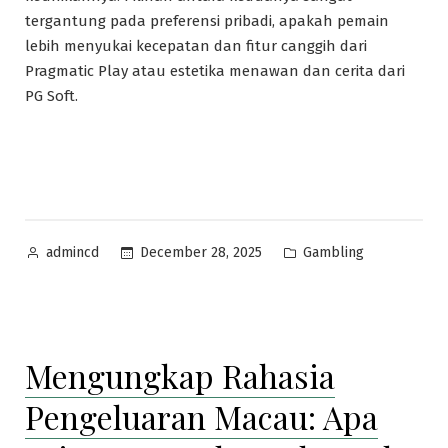
tergantung pada preferensi pribadi, apakah pemain
lebih menyukai kecepatan dan fitur canggih dari
Pragmatic Play atau estetika menawan dan cerita dari
PG Soft.
Posted
Posted
December 28, 2025
Gambling
admincd
by
in
Mengungkap Rahasia
Pengeluaran Macau: Apa