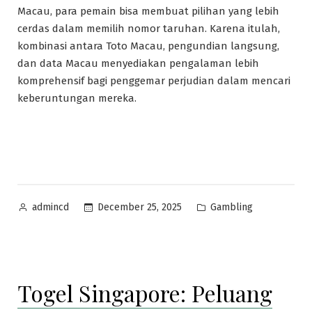
Macau, para pemain bisa membuat pilihan yang lebih
cerdas dalam memilih nomor taruhan. Karena itulah,
kombinasi antara Toto Macau, pengundian langsung,
dan data Macau menyediakan pengalaman lebih
komprehensif bagi penggemar perjudian dalam mencari
keberuntungan mereka.
Posted
Posted
December 25, 2025
Gambling
admincd
by
in
Togel Singapore: Peluang