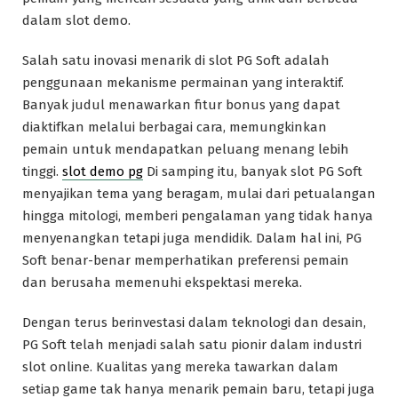
dalam slot demo.
Salah satu inovasi menarik di slot PG Soft adalah
penggunaan mekanisme permainan yang interaktif.
Banyak judul menawarkan fitur bonus yang dapat
diaktifkan melalui berbagai cara, memungkinkan
pemain untuk mendapatkan peluang menang lebih
tinggi.
slot demo pg
Di samping itu, banyak slot PG Soft
menyajikan tema yang beragam, mulai dari petualangan
hingga mitologi, memberi pengalaman yang tidak hanya
menyenangkan tetapi juga mendidik. Dalam hal ini, PG
Soft benar-benar memperhatikan preferensi pemain
dan berusaha memenuhi ekspektasi mereka.
Dengan terus berinvestasi dalam teknologi dan desain,
PG Soft telah menjadi salah satu pionir dalam industri
slot online. Kualitas yang mereka tawarkan dalam
setiap game tak hanya menarik pemain baru, tetapi juga