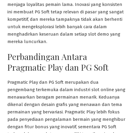
menjaga loyalitas pemain lama. Inovasi yang konsisten
ini membuat PG Soft tetap relevan di pasar yang sangat
kompetitif, dan mereka tampaknya tidak akan berhenti
untuk mengeksplorasi lebih banyak cara dalam
menghadirkan keseruan dalam setiap slot demo yang
mereka luncurkan.
Perbandingan Antara
Pragmatic Play dan PG Soft
Pragmatic Play dan PG Soft merupakan dua
pengembang terkemuka dalam industri slot online yang
menawarkan beragam permainan menarik. Keduanya
dikenal dengan desain grafis yang menawan dan tema
permainan yang bervariasi. Pragmatic Play lebih fokus
pada penyediaan pengalaman bermain yang menghibur
dengan fitur bonus yang inovatif, sementara PG Soft