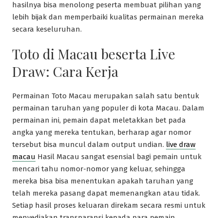
hasilnya bisa menolong peserta membuat pilihan yang
lebih bijak dan memperbaiki kualitas permainan mereka
secara keseluruhan.
Toto di Macau beserta Live
Draw: Cara Kerja
Permainan Toto Macau merupakan salah satu bentuk
permainan taruhan yang populer di kota Macau. Dalam
permainan ini, pemain dapat meletakkan bet pada
angka yang mereka tentukan, berharap agar nomor
tersebut bisa muncul dalam output undian.
live draw
macau
Hasil Macau sangat esensial bagi pemain untuk
mencari tahu nomor-nomor yang keluar, sehingga
mereka bisa bisa menentukan apakah taruhan yang
telah mereka pasang dapat memenangkan atau tidak.
Setiap hasil proses keluaran direkam secara resmi untuk
menyediakan transparansi kepada para pemain.