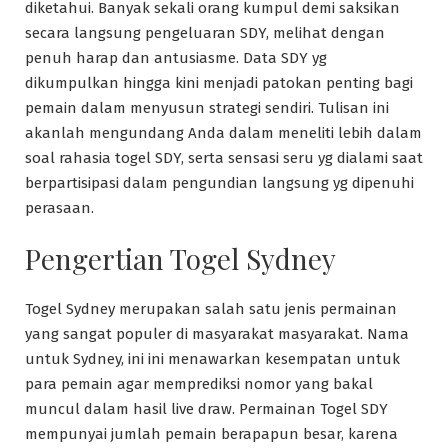
diketahui. Banyak sekali orang kumpul demi saksikan
secara langsung pengeluaran SDY, melihat dengan
penuh harap dan antusiasme. Data SDY yg
dikumpulkan hingga kini menjadi patokan penting bagi
pemain dalam menyusun strategi sendiri. Tulisan ini
akanlah mengundang Anda dalam meneliti lebih dalam
soal rahasia togel SDY, serta sensasi seru yg dialami saat
berpartisipasi dalam pengundian langsung yg dipenuhi
perasaan.
Pengertian Togel Sydney
Togel Sydney merupakan salah satu jenis permainan
yang sangat populer di masyarakat masyarakat. Nama
untuk Sydney, ini ini menawarkan kesempatan untuk
para pemain agar memprediksi nomor yang bakal
muncul dalam hasil live draw. Permainan Togel SDY
mempunyai jumlah pemain berapapun besar, karena