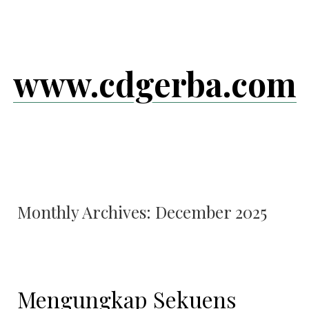
Skip
to
content
www.cdgerba.com
Monthly Archives:
December 2025
Mengungkap Sekuens