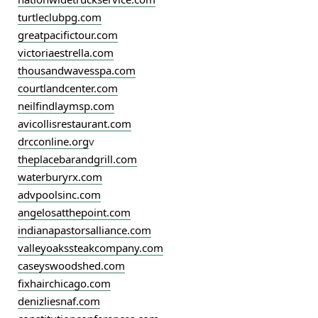
turtleclubpg.com
greatpacifictour.com
victoriaestrella.com
thousandwavesspa.com
courtlandcenter.com
neilfindlaymsp.com
avicollisrestaurant.com
drcconline.org
v
theplacebarandgrill.com
waterburyrx.com
advpoolsinc.com
angelosatthepoint.com
indianapastorsalliance.com
valleyoakssteakcompany.com
caseyswoodshed.com
fixhairchicago.com
denizliesnaf.com