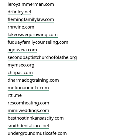
leroyzimmerman.com
drfinley.net
flemingfamilylaw.com
rnrwine.com
lakeoswegorowing.com
fuquayfamilycounseling.com
agouveia.com
secondbaptistchurchofolathe.org
mymseo.org
chhpac.com
dharmadogtraining.com
motionaudiotx.com
rttl.me
rescomheating.com
mimiweddings.com
besthostinnkansascity.com
smithdentalcare.net
undergroundmusiccafe.com