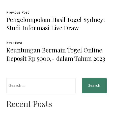
Post
Previous
Previous Post
Pengelompokan Hasil Togel Sydney:
post:
navigation
Studi Informasi Live Draw
Next
Next Post
Keuntungan Bermain Togel Online
post:
Deposit Rp 5000,- dalam Tahun 2023
Search
for:
Recent Posts