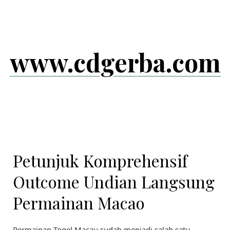
Skip
to
content
www.cdgerba.com
Petunjuk Komprehensif
Outcome Undian Langsung
Permainan Macao
Permainan Togel Macau sudah menjadi salah satu