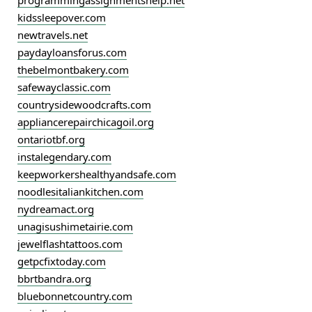
kidssleepover.com
newtravels.net
paydayloansforus.com
thebelmontbakery.com
safewayclassic.com
countrysidewoodcrafts.com
appliancerepairchicagoil.org
ontariotbf.org
instalegendary.com
keepworkershealthyandsafe.com
noodlesitaliankitchen.com
nydreamact.org
unagisushimetairie.com
jewelflashtattoos.com
getpcfixtoday.com
bbrtbandra.org
bluebonnetcountry.com