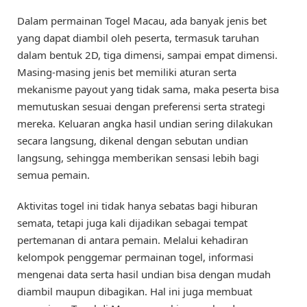
Dalam permainan Togel Macau, ada banyak jenis bet
yang dapat diambil oleh peserta, termasuk taruhan
dalam bentuk 2D, tiga dimensi, sampai empat dimensi.
Masing-masing jenis bet memiliki aturan serta
mekanisme payout yang tidak sama, maka peserta bisa
memutuskan sesuai dengan preferensi serta strategi
mereka. Keluaran angka hasil undian sering dilakukan
secara langsung, dikenal dengan sebutan undian
langsung, sehingga memberikan sensasi lebih bagi
semua pemain.
Aktivitas togel ini tidak hanya sebatas bagi hiburan
semata, tetapi juga kali dijadikan sebagai tempat
pertemanan di antara pemain. Melalui kehadiran
kelompok penggemar permainan togel, informasi
mengenai data serta hasil undian bisa dengan mudah
diambil maupun dibagikan. Hal ini juga membuat