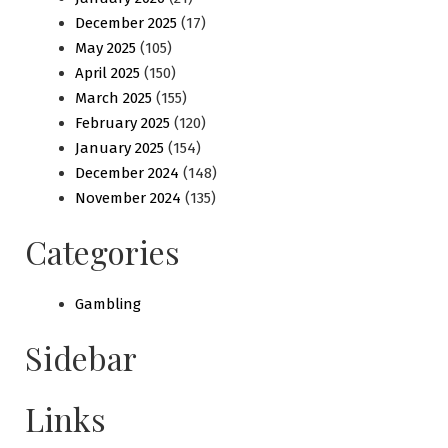
December 2025
(17)
May 2025
(105)
April 2025
(150)
March 2025
(155)
February 2025
(120)
January 2025
(154)
December 2024
(148)
November 2024
(135)
Categories
Gambling
Sidebar
Links