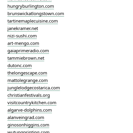
hungryburlington.com
brunswickatlongstown.com
tartinemaplecuisine.com
janekramer.net
nizi-sushi.com
art-mengo.com
gaiaprimeradio.com
tammiebrown.net
dutonc.com
thelongescape.com
mattolegrange.com
junglelodgecostarica.com
christianfestivals.org
visitcountrykitchen.com
algarve-dolphins.com
alanveingrad.com
ginosonhiggins.com
wutungprinting.com