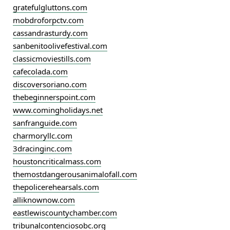
gratefulgluttons.com
mobdroforpctv.com
cassandrasturdy.com
sanbenitoolivefestival.com
classicmoviestills.com
cafecolada.com
discoversoriano.com
thebeginnerspoint.com
www.comingholidays.net
sanfranguide.com
charmoryllc.com
3dracinginc.com
houstoncriticalmass.com
themostdangerousanimalofall.com
thepolicerehearsals.com
alliknownow.com
eastlewiscountychamber.com
tribunalcontenciosobc.org