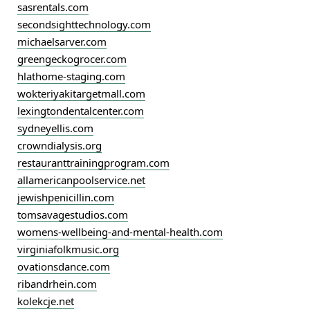
sasrentals.com
secondsighttechnology.com
michaelsarver.com
greengeckogrocer.com
hlathome-staging.com
wokteriyakitargetmall.com
lexingtondentalcenter.com
sydneyellis.com
crowndialysis.org
restauranttrainingprogram.com
allamericanpoolservice.net
jewishpenicillin.com
tomsavagestudios.com
womens-wellbeing-and-mental-health.com
virginiafolkmusic.org
ovationsdance.com
ribandrhein.com
kolekcje.net