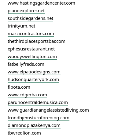
www.hastingsgardencenter.com
pianoexplorer.net
southsidegardens.net
trinityum.net
mazzicontractors.com
thethirdplacesportsbar.com
ephesusrestaurant.net
woodyswellington.com
fatbellyfreds.com
www.elpatiodesigns.com
hudsonquarteryork.com
fibota.com
www.cdgerba.com
parunocentraldemusica.com
www.guardianangelassistedliving.com
trondhjemsturnforening.com
diamondplazakenya.com
tbwredlion.com