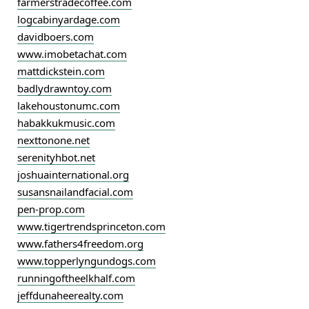
farmerstradecoffee.com
logcabinyardage.com
davidboers.com
www.imobetachat.com
mattdickstein.com
badlydrawntoy.com
lakehoustonumc.com
habakkukmusic.com
nexttonone.net
serenityhbot.net
joshuainternational.org
susansnailandfacial.com
pen-prop.com
www.tigertrendsprinceton.com
www.fathers4freedom.org
www.topperlyngundogs.com
runningoftheelkhalf.com
jeffdunaheerealty.com