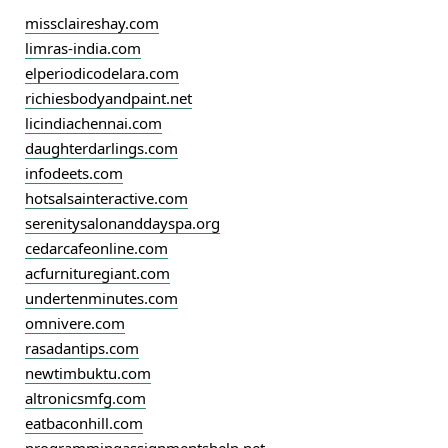
missclaireshay.com
limras-india.com
elperiodicodelara.com
richiesbodyandpaint.net
licindiachennai.com
daughterdarlings.com
infodeets.com
hotsalsainteractive.com
serenitysalonanddayspa.org
cedarcafeonline.com
acfurnituregiant.com
undertenminutes.com
omnivere.com
rasadantips.com
newtimbuktu.com
altronicsmfg.com
eatbaconhill.com
programmingassignmentshelp.net