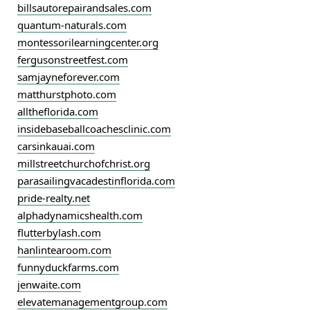
billsautorepairandsales.com
quantum-naturals.com
montessorilearningcenter.org
fergusonstreetfest.com
samjayneforever.com
matthurstphoto.com
alltheflorida.com
insidebaseballcoachesclinic.com
carsinkauai.com
millstreetchurchofchrist.org
parasailingvacadestinflorida.com
pride-realty.net
alphadynamicshealth.com
flutterbylash.com
hanlintearoom.com
funnyduckfarms.com
jenwaite.com
elevatemanagementgroup.com