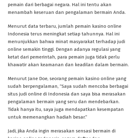
pemain dari berbagai negara. Hal ini tentu akan
menambah keseruan dan pengalaman bermain Anda.
Menurut data terbaru, jumlah pemain kasino online
Indonesia terus meningkat setiap tahunnya. Hal ini
menunjukkan bahwa minat masyarakat terhadap judi
online semakin tinggi. Dengan adanya regulasi yang
ketat dari pemerintah, para pemain juga tidak perlu
khawatir akan keamanan dan keadilan dalam bermain.
Menurut Jane Doe, seorang pemain kasino online yang
sudah berpengalaman, “Saya sudah mencoba berbagai
situs judi online di Indonesia dan saya bisa merasakan
pengalaman bermain yang seru dan mendebarkan.
Tidak hanya itu, saya juga mendapatkan kesempatan
untuk memenangkan hadiah besar.”
Jadi, jika Anda ingin merasakan sensasi bermain di