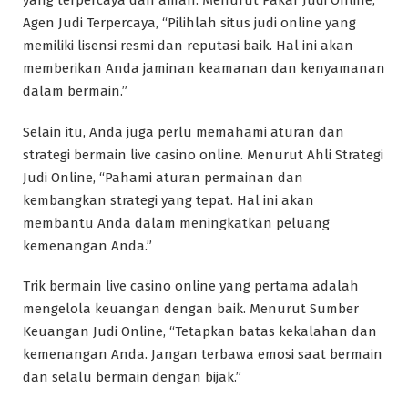
Agen Judi Terpercaya, “Pilihlah situs judi online yang
memiliki lisensi resmi dan reputasi baik. Hal ini akan
memberikan Anda jaminan keamanan dan kenyamanan
dalam bermain.”
Selain itu, Anda juga perlu memahami aturan dan
strategi bermain live casino online. Menurut Ahli Strategi
Judi Online, “Pahami aturan permainan dan
kembangkan strategi yang tepat. Hal ini akan
membantu Anda dalam meningkatkan peluang
kemenangan Anda.”
Trik bermain live casino online yang pertama adalah
mengelola keuangan dengan baik. Menurut Sumber
Keuangan Judi Online, “Tetapkan batas kekalahan dan
kemenangan Anda. Jangan terbawa emosi saat bermain
dan selalu bermain dengan bijak.”