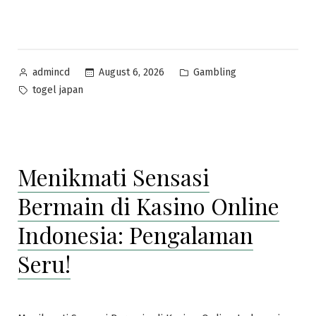
Posted
Posted
August 6, 2026
Gambling
admincd
by
in
Tags:
togel japan
Menikmati Sensasi
Bermain di Kasino Online
Indonesia: Pengalaman
Seru!