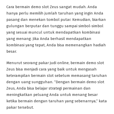
Cara bermain demo slot Zeus sangat mudah. Anda
hanya perlu memilih jumlah taruhan yang ingin Anda
pasang dan menekan tombol putar. Kemudian, biarkan
gulungan berputar dan tunggu sampai simbol-simbol
yang sesuai muncul untuk mendapatkan kombinasi
yang menang. Jika Anda berhasil mendapatkan
kombinasi yang tepat, Anda bisa memenangkan hadiah
besar.
Menurut seorang pakar judi online, bermain demo slot
Zeus bisa menjadi cara yang baik untuk mengasah
keterampilan bermain slot sebelum memasang taruhan
dengan uang sungguhan. “Dengan bermain demo slot
Zeus, Anda bisa belajar strategi permainan dan
meningkatkan peluang Anda untuk menang besar
ketika bermain dengan taruhan yang sebenarnya,” kata
pakar tersebut.