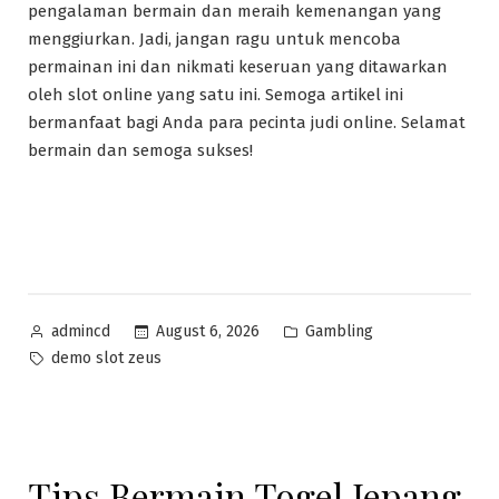
pengalaman bermain dan meraih kemenangan yang
menggiurkan. Jadi, jangan ragu untuk mencoba
permainan ini dan nikmati keseruan yang ditawarkan
oleh slot online yang satu ini. Semoga artikel ini
bermanfaat bagi Anda para pecinta judi online. Selamat
bermain dan semoga sukses!
Posted
Posted
August 6, 2026
Gambling
admincd
by
in
Tags:
demo slot zeus
Tips Bermain Togel Jepang