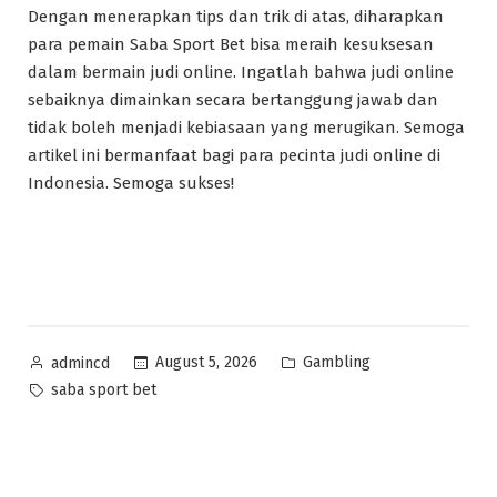
Dengan menerapkan tips dan trik di atas, diharapkan
para pemain Saba Sport Bet bisa meraih kesuksesan
dalam bermain judi online. Ingatlah bahwa judi online
sebaiknya dimainkan secara bertanggung jawab dan
tidak boleh menjadi kebiasaan yang merugikan. Semoga
artikel ini bermanfaat bagi para pecinta judi online di
Indonesia. Semoga sukses!
Posted
Posted
August 5, 2026
Gambling
admincd
by
in
Tags:
saba sport bet