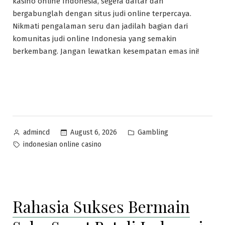
kasino online Indonesia, segera daftar dan
bergabunglah dengan situs judi online terpercaya.
Nikmati pengalaman seru dan jadilah bagian dari
komunitas judi online Indonesia yang semakin
berkembang. Jangan lewatkan kesempatan emas ini!
Posted
Posted
August 6, 2026
Gambling
admincd
by
in
Tags:
indonesian online casino
Rahasia Sukses Bermain