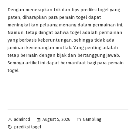
Dengan menerapkan trik dan tips prediksi togel yang
paten, diharapkan para pemain togel dapat
meningkatkan peluang menang dalam permainan ini.
Namun, tetap diingat bahwa togel adalah permainan
yang berbasis keberuntungan, sehingga tidak ada
jaminan kemenangan mutlak. Yang penting adalah
tetap bermain dengan bijak dan bertanggung jawab.
Semoga artikel ini dapat bermanfaat bagi para pemain
togel.
Posted
Posted
August 5, 2026
Gambling
admincd
by
in
Tags:
prediksi togel