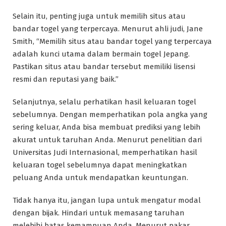
Selain itu, penting juga untuk memilih situs atau
bandar togel yang terpercaya. Menurut ahli judi, Jane
Smith, “Memilih situs atau bandar togel yang terpercaya
adalah kunci utama dalam bermain togel Jepang.
Pastikan situs atau bandar tersebut memiliki lisensi
resmi dan reputasi yang baik.”
Selanjutnya, selalu perhatikan hasil keluaran togel
sebelumnya. Dengan memperhatikan pola angka yang
sering keluar, Anda bisa membuat prediksi yang lebih
akurat untuk taruhan Anda. Menurut penelitian dari
Universitas Judi Internasional, memperhatikan hasil
keluaran togel sebelumnya dapat meningkatkan
peluang Anda untuk mendapatkan keuntungan.
Tidak hanya itu, jangan lupa untuk mengatur modal
dengan bijak. Hindari untuk memasang taruhan
melebihi batas kemampuan Anda. Menurut pakar