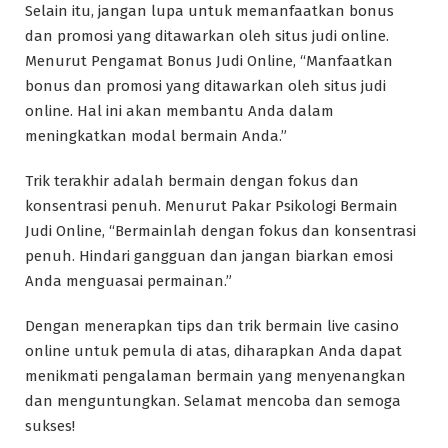
Selain itu, jangan lupa untuk memanfaatkan bonus
dan promosi yang ditawarkan oleh situs judi online.
Menurut Pengamat Bonus Judi Online, “Manfaatkan
bonus dan promosi yang ditawarkan oleh situs judi
online. Hal ini akan membantu Anda dalam
meningkatkan modal bermain Anda.”
Trik terakhir adalah bermain dengan fokus dan
konsentrasi penuh. Menurut Pakar Psikologi Bermain
Judi Online, “Bermainlah dengan fokus dan konsentrasi
penuh. Hindari gangguan dan jangan biarkan emosi
Anda menguasai permainan.”
Dengan menerapkan tips dan trik bermain live casino
online untuk pemula di atas, diharapkan Anda dapat
menikmati pengalaman bermain yang menyenangkan
dan menguntungkan. Selamat mencoba dan semoga
sukses!