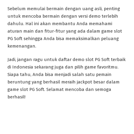
Sebelum memulai bermain dengan uang asli, penting
untuk mencoba bermain dengan versi demo terlebih
dahulu. Hal ini akan membantu Anda memahami
aturan main dan fitur-fitur yang ada dalam game slot
PG Soft sehingga Anda bisa memaksimalkan peluang
kemenangan.
Jadi, jangan ragu untuk daftar demo slot PG Soft terbaik
di Indonesia sekarang juga dan pilih game favoritmu.
Siapa tahu, Anda bisa menjadi salah satu pemain
beruntung yang berhasil meraih jackpot besar dalam
game slot PG Soft. Selamat mencoba dan semoga
berhasil!