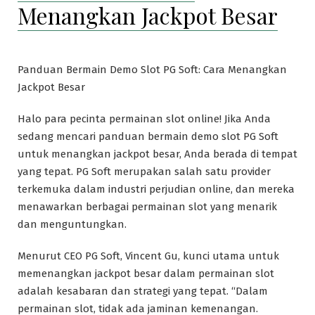
Menangkan Jackpot Besar
Panduan Bermain Demo Slot PG Soft: Cara Menangkan
Jackpot Besar
Halo para pecinta permainan slot online! Jika Anda
sedang mencari panduan bermain demo slot PG Soft
untuk menangkan jackpot besar, Anda berada di tempat
yang tepat. PG Soft merupakan salah satu provider
terkemuka dalam industri perjudian online, dan mereka
menawarkan berbagai permainan slot yang menarik
dan menguntungkan.
Menurut CEO PG Soft, Vincent Gu, kunci utama untuk
memenangkan jackpot besar dalam permainan slot
adalah kesabaran dan strategi yang tepat. “Dalam
permainan slot, tidak ada jaminan kemenangan.