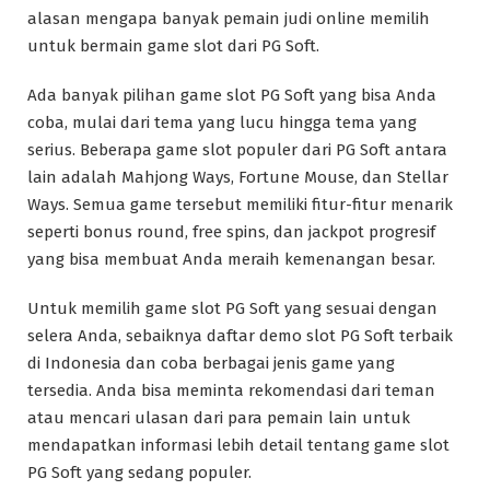
alasan mengapa banyak pemain judi online memilih
untuk bermain game slot dari PG Soft.
Ada banyak pilihan game slot PG Soft yang bisa Anda
coba, mulai dari tema yang lucu hingga tema yang
serius. Beberapa game slot populer dari PG Soft antara
lain adalah Mahjong Ways, Fortune Mouse, dan Stellar
Ways. Semua game tersebut memiliki fitur-fitur menarik
seperti bonus round, free spins, dan jackpot progresif
yang bisa membuat Anda meraih kemenangan besar.
Untuk memilih game slot PG Soft yang sesuai dengan
selera Anda, sebaiknya daftar demo slot PG Soft terbaik
di Indonesia dan coba berbagai jenis game yang
tersedia. Anda bisa meminta rekomendasi dari teman
atau mencari ulasan dari para pemain lain untuk
mendapatkan informasi lebih detail tentang game slot
PG Soft yang sedang populer.