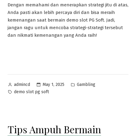
Dengan memahami dan menerapkan strategi jitu di atas,
Anda pasti akan lebih percaya diri dan bisa meraih
kemenangan saat bermain demo slot PG Soft. Jadi,
jangan ragu untuk mencoba strategi-strategi tersebut
dan nikmati kemenangan yang Anda raih!
Posted
Posted
May 1, 2025
Gambling
admincd
by
in
Tags:
demo slot pg soft
Tips Ampuh Bermain