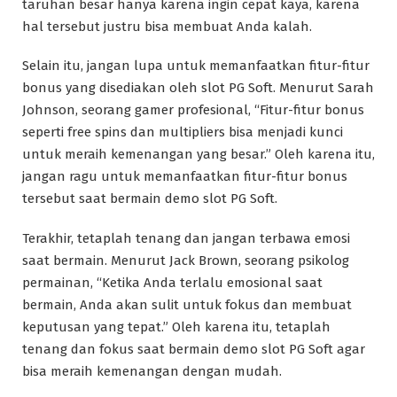
taruhan besar hanya karena ingin cepat kaya, karena
hal tersebut justru bisa membuat Anda kalah.
Selain itu, jangan lupa untuk memanfaatkan fitur-fitur
bonus yang disediakan oleh slot PG Soft. Menurut Sarah
Johnson, seorang gamer profesional, “Fitur-fitur bonus
seperti free spins dan multipliers bisa menjadi kunci
untuk meraih kemenangan yang besar.” Oleh karena itu,
jangan ragu untuk memanfaatkan fitur-fitur bonus
tersebut saat bermain demo slot PG Soft.
Terakhir, tetaplah tenang dan jangan terbawa emosi
saat bermain. Menurut Jack Brown, seorang psikolog
permainan, “Ketika Anda terlalu emosional saat
bermain, Anda akan sulit untuk fokus dan membuat
keputusan yang tepat.” Oleh karena itu, tetaplah
tenang dan fokus saat bermain demo slot PG Soft agar
bisa meraih kemenangan dengan mudah.