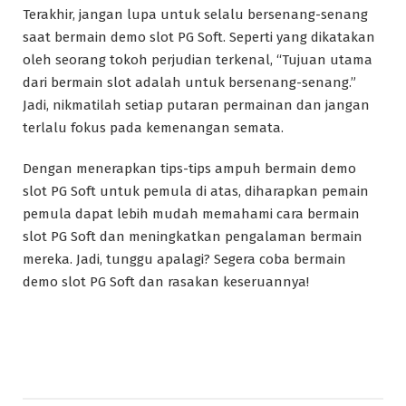
Terakhir, jangan lupa untuk selalu bersenang-senang
saat bermain demo slot PG Soft. Seperti yang dikatakan
oleh seorang tokoh perjudian terkenal, “Tujuan utama
dari bermain slot adalah untuk bersenang-senang.”
Jadi, nikmatilah setiap putaran permainan dan jangan
terlalu fokus pada kemenangan semata.
Dengan menerapkan tips-tips ampuh bermain demo
slot PG Soft untuk pemula di atas, diharapkan pemain
pemula dapat lebih mudah memahami cara bermain
slot PG Soft dan meningkatkan pengalaman bermain
mereka. Jadi, tunggu apalagi? Segera coba bermain
demo slot PG Soft dan rasakan keseruannya!