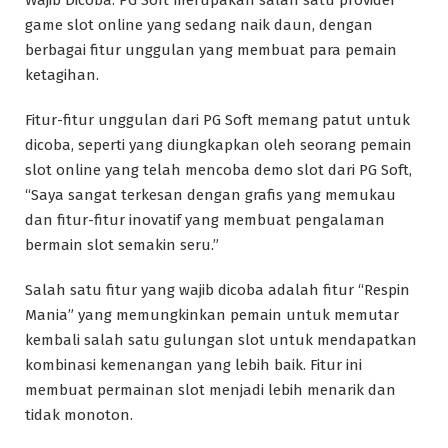
game slot online yang sedang naik daun, dengan
berbagai fitur unggulan yang membuat para pemain
ketagihan.
Fitur-fitur unggulan dari PG Soft memang patut untuk
dicoba, seperti yang diungkapkan oleh seorang pemain
slot online yang telah mencoba demo slot dari PG Soft,
“Saya sangat terkesan dengan grafis yang memukau
dan fitur-fitur inovatif yang membuat pengalaman
bermain slot semakin seru.”
Salah satu fitur yang wajib dicoba adalah fitur “Respin
Mania” yang memungkinkan pemain untuk memutar
kembali salah satu gulungan slot untuk mendapatkan
kombinasi kemenangan yang lebih baik. Fitur ini
membuat permainan slot menjadi lebih menarik dan
tidak monoton.