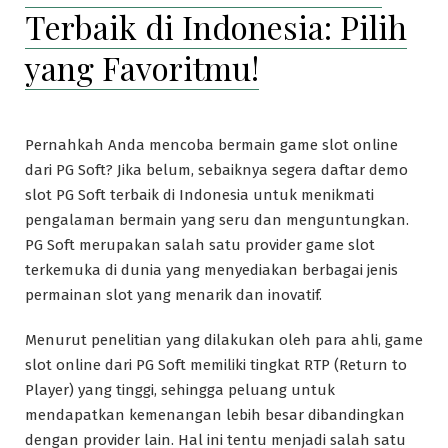
Terbaik di Indonesia: Pilih
yang Favoritmu!
Pernahkah Anda mencoba bermain game slot online
dari PG Soft? Jika belum, sebaiknya segera daftar demo
slot PG Soft terbaik di Indonesia untuk menikmati
pengalaman bermain yang seru dan menguntungkan.
PG Soft merupakan salah satu provider game slot
terkemuka di dunia yang menyediakan berbagai jenis
permainan slot yang menarik dan inovatif.
Menurut penelitian yang dilakukan oleh para ahli, game
slot online dari PG Soft memiliki tingkat RTP (Return to
Player) yang tinggi, sehingga peluang untuk
mendapatkan kemenangan lebih besar dibandingkan
dengan provider lain. Hal ini tentu menjadi salah satu