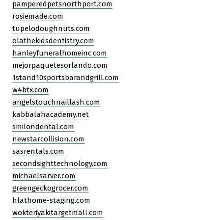
pamperedpetsnorthport.com
rosiemade.com
tupelodoughnuts.com
olathekidsdentistry.com
hanleyfuneralhomeinc.com
mejorpaquetesorlando.com
1stand10sportsbarandgrill.com
w4btx.com
angelstouchnaillash.com
kabbalahacademy.net
smilondental.com
newstarcollision.com
sasrentals.com
secondsighttechnology.com
michaelsarver.com
greengeckogrocer.com
hlathome-staging.com
wokteriyakitargetmall.com