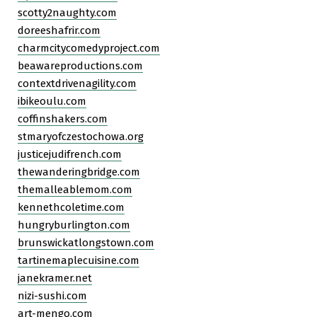
scotty2naughty.com
doreeshafrir.com
charmcitycomedyproject.com
beawareproductions.com
contextdrivenagility.com
ibikeoulu.com
coffinshakers.com
stmaryofczestochowa.org
justicejudifrench.com
thewanderingbridge.com
themalleablemom.com
kennethcoletime.com
hungryburlington.com
brunswickatlongstown.com
tartinemaplecuisine.com
janekramer.net
nizi-sushi.com
art-mengo.com