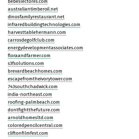
bebeslectores.com
australiantimberoil.net
dinosfamilyrestaurant.net
infraredbuildingtechnologies.com
harvesttablehermann.com
carrosdegolfclub.com
energydevelopmentassociates.com
floraandfarmer.com
s3fsolutions.com
brevardbeachhomes.com
escapefromtheivorytower.com
743southchadwick.com
india-northeast.com
roofing-palmbeach.com
dontfightthefuture.com
arnoldhomesltd.com
coloredpencilcentral.com
cliftonfilmfest.com