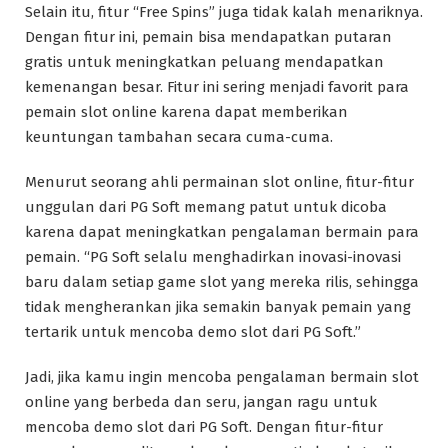
Selain itu, fitur “Free Spins” juga tidak kalah menariknya.
Dengan fitur ini, pemain bisa mendapatkan putaran
gratis untuk meningkatkan peluang mendapatkan
kemenangan besar. Fitur ini sering menjadi favorit para
pemain slot online karena dapat memberikan
keuntungan tambahan secara cuma-cuma.
Menurut seorang ahli permainan slot online, fitur-fitur
unggulan dari PG Soft memang patut untuk dicoba
karena dapat meningkatkan pengalaman bermain para
pemain. “PG Soft selalu menghadirkan inovasi-inovasi
baru dalam setiap game slot yang mereka rilis, sehingga
tidak mengherankan jika semakin banyak pemain yang
tertarik untuk mencoba demo slot dari PG Soft.”
Jadi, jika kamu ingin mencoba pengalaman bermain slot
online yang berbeda dan seru, jangan ragu untuk
mencoba demo slot dari PG Soft. Dengan fitur-fitur