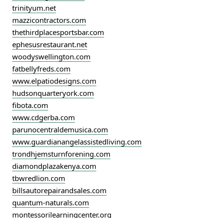
trinityum.net
mazzicontractors.com
thethirdplacesportsbar.com
ephesusrestaurant.net
woodyswellington.com
fatbellyfreds.com
www.elpatiodesigns.com
hudsonquarteryork.com
fibota.com
www.cdgerba.com
parunocentraldemusica.com
www.guardianangelassistedliving.com
trondhjemsturnforening.com
diamondplazakenya.com
tbwredlion.com
billsautorepairandsales.com
quantum-naturals.com
montessorilearningcenter.org