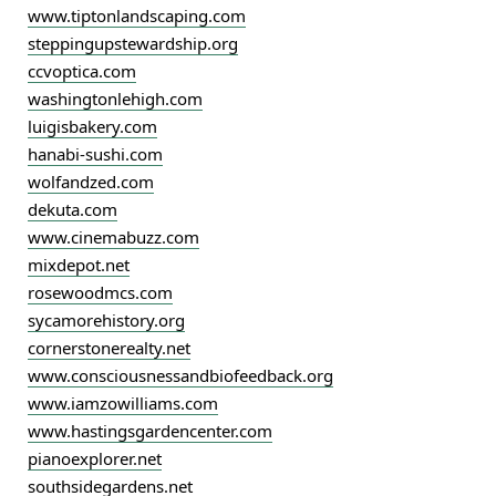
www.tiptonlandscaping.com
steppingupstewardship.org
ccvoptica.com
washingtonlehigh.com
luigisbakery.com
hanabi-sushi.com
wolfandzed.com
dekuta.com
www.cinemabuzz.com
mixdepot.net
rosewoodmcs.com
sycamorehistory.org
cornerstonerealty.net
www.consciousnessandbiofeedback.org
www.iamzowilliams.com
www.hastingsgardencenter.com
pianoexplorer.net
southsidegardens.net