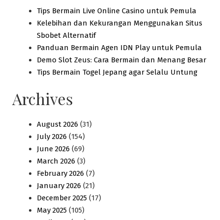
Tips Bermain Live Online Casino untuk Pemula
Kelebihan dan Kekurangan Menggunakan Situs
Sbobet Alternatif
Panduan Bermain Agen IDN Play untuk Pemula
Demo Slot Zeus: Cara Bermain dan Menang Besar
Tips Bermain Togel Jepang agar Selalu Untung
Archives
August 2026
(31)
July 2026
(154)
June 2026
(69)
March 2026
(3)
February 2026
(7)
January 2026
(21)
December 2025
(17)
May 2025
(105)