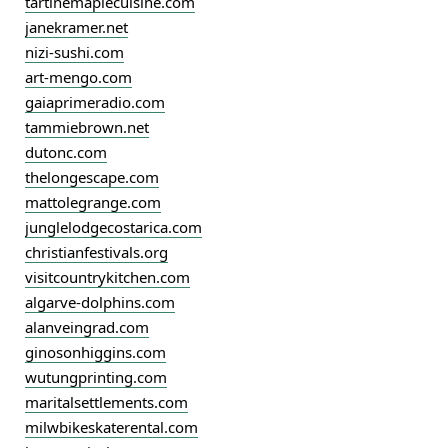
tartinemaplecuisine.com
janekramer.net
nizi-sushi.com
art-mengo.com
gaiaprimeradio.com
tammiebrown.net
dutonc.com
thelongescape.com
mattolegrange.com
junglelodgecostarica.com
christianfestivals.org
visitcountrykitchen.com
algarve-dolphins.com
alanveingrad.com
ginosonhiggins.com
wutungprinting.com
maritalsettlements.com
milwbikeskaterental.com