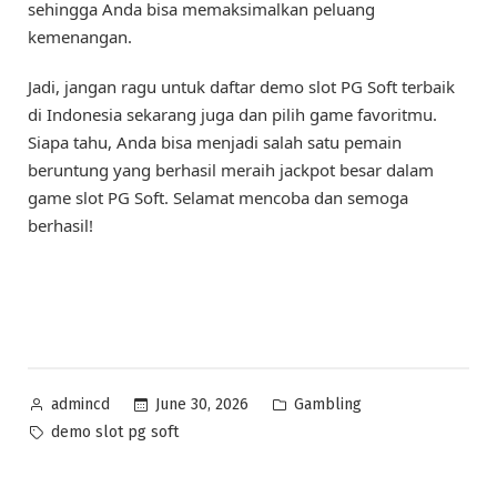
sehingga Anda bisa memaksimalkan peluang
kemenangan.
Jadi, jangan ragu untuk daftar demo slot PG Soft terbaik
di Indonesia sekarang juga dan pilih game favoritmu.
Siapa tahu, Anda bisa menjadi salah satu pemain
beruntung yang berhasil meraih jackpot besar dalam
game slot PG Soft. Selamat mencoba dan semoga
berhasil!
Posted
Posted
June 30, 2026
Gambling
admincd
by
in
Tags:
demo slot pg soft