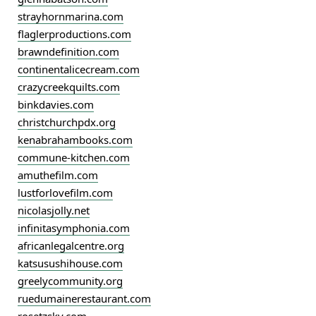
strayhornmarina.com
flaglerproductions.com
brawndefinition.com
continentalicecream.com
crazycreekquilts.com
binkdavies.com
christchurchpdx.org
kenabrahambooks.com
commune-kitchen.com
amuthefilm.com
lustforlovefilm.com
nicolasjolly.net
infinitasymphonia.com
africanlegalcentre.org
katsusushihouse.com
greelycommunity.org
ruedumainerestaurant.com
rosetzsky.com