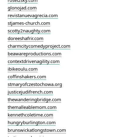
glonojad.com
revistanuevagrecia.com
stjames-church.com
scotty2naughty.com
doreeshafrir.com
charmcitycomedyproject.com
beawareproductions.com
contextdrivenagility.com
ibikeoulu.com
coffinshakers.com
stmaryofczestochowa.org
justicejudifrench.com
thewanderingbridge.com
themalleablemom.com
kennethcoletime.com
hungryburlington.com
brunswickatlongstown.com