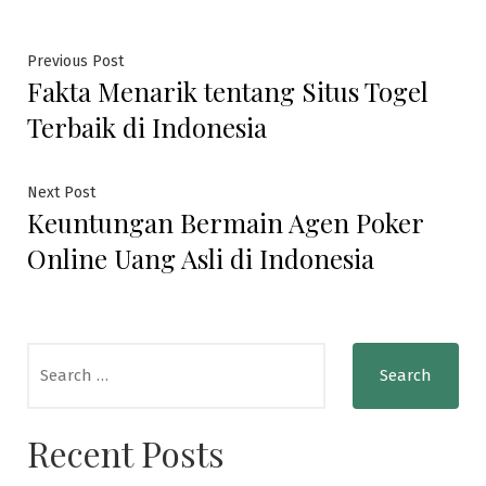
Post
Previous
Previous Post
Fakta Menarik tentang Situs Togel
post:
navigation
Terbaik di Indonesia
Next
Next Post
Keuntungan Bermain Agen Poker
post:
Online Uang Asli di Indonesia
Search
for:
Recent Posts