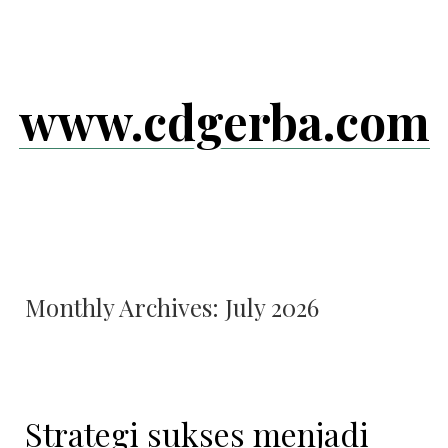
Skip
to
content
www.cdgerba.com
Monthly Archives:
July 2026
Strategi sukses menjadi