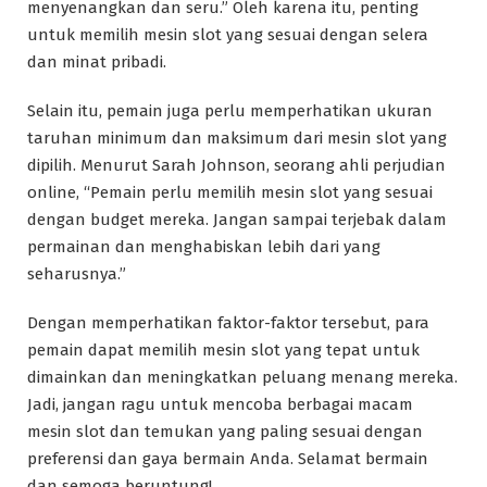
menyenangkan dan seru.” Oleh karena itu, penting
untuk memilih mesin slot yang sesuai dengan selera
dan minat pribadi.
Selain itu, pemain juga perlu memperhatikan ukuran
taruhan minimum dan maksimum dari mesin slot yang
dipilih. Menurut Sarah Johnson, seorang ahli perjudian
online, “Pemain perlu memilih mesin slot yang sesuai
dengan budget mereka. Jangan sampai terjebak dalam
permainan dan menghabiskan lebih dari yang
seharusnya.”
Dengan memperhatikan faktor-faktor tersebut, para
pemain dapat memilih mesin slot yang tepat untuk
dimainkan dan meningkatkan peluang menang mereka.
Jadi, jangan ragu untuk mencoba berbagai macam
mesin slot dan temukan yang paling sesuai dengan
preferensi dan gaya bermain Anda. Selamat bermain
dan semoga beruntung!