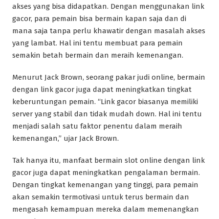
akses yang bisa didapatkan. Dengan menggunakan link
gacor, para pemain bisa bermain kapan saja dan di
mana saja tanpa perlu khawatir dengan masalah akses
yang lambat. Hal ini tentu membuat para pemain
semakin betah bermain dan meraih kemenangan.
Menurut Jack Brown, seorang pakar judi online, bermain
dengan link gacor juga dapat meningkatkan tingkat
keberuntungan pemain. “Link gacor biasanya memiliki
server yang stabil dan tidak mudah down. Hal ini tentu
menjadi salah satu faktor penentu dalam meraih
kemenangan,” ujar Jack Brown.
Tak hanya itu, manfaat bermain slot online dengan link
gacor juga dapat meningkatkan pengalaman bermain.
Dengan tingkat kemenangan yang tinggi, para pemain
akan semakin termotivasi untuk terus bermain dan
mengasah kemampuan mereka dalam memenangkan