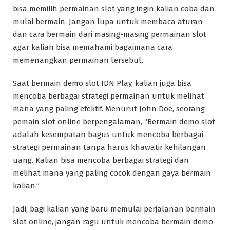
bisa memilih permainan slot yang ingin kalian coba dan
mulai bermain. Jangan lupa untuk membaca aturan
dan cara bermain dari masing-masing permainan slot
agar kalian bisa memahami bagaimana cara
memenangkan permainan tersebut.
Saat bermain demo slot IDN Play, kalian juga bisa
mencoba berbagai strategi permainan untuk melihat
mana yang paling efektif. Menurut John Doe, seorang
pemain slot online berpengalaman, “Bermain demo slot
adalah kesempatan bagus untuk mencoba berbagai
strategi permainan tanpa harus khawatir kehilangan
uang. Kalian bisa mencoba berbagai strategi dan
melihat mana yang paling cocok dengan gaya bermain
kalian.”
Jadi, bagi kalian yang baru memulai perjalanan bermain
slot online, jangan ragu untuk mencoba bermain demo