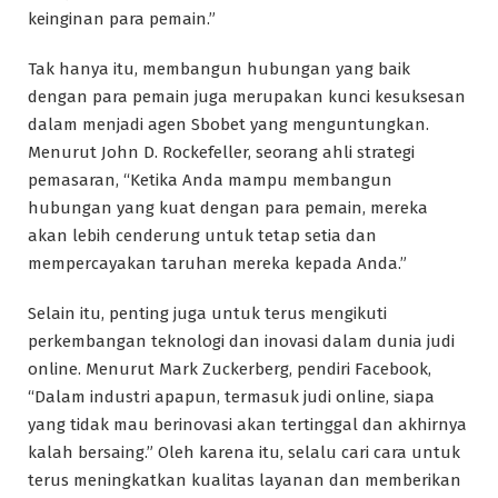
keinginan para pemain.”
Tak hanya itu, membangun hubungan yang baik
dengan para pemain juga merupakan kunci kesuksesan
dalam menjadi agen Sbobet yang menguntungkan.
Menurut John D. Rockefeller, seorang ahli strategi
pemasaran, “Ketika Anda mampu membangun
hubungan yang kuat dengan para pemain, mereka
akan lebih cenderung untuk tetap setia dan
mempercayakan taruhan mereka kepada Anda.”
Selain itu, penting juga untuk terus mengikuti
perkembangan teknologi dan inovasi dalam dunia judi
online. Menurut Mark Zuckerberg, pendiri Facebook,
“Dalam industri apapun, termasuk judi online, siapa
yang tidak mau berinovasi akan tertinggal dan akhirnya
kalah bersaing.” Oleh karena itu, selalu cari cara untuk
terus meningkatkan kualitas layanan dan memberikan