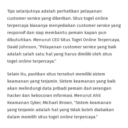
Tips selanjutnya adalah perhatikan pelayanan
customer service yang diberikan. Situs togel online
terpercaya biasanya menyediakan customer service yang
responsif dan siap membantu pemain kapan pun
dibutuhkan. Menurut CEO Situs Togel Online Terpercaya,
David Johnson, “Pelayanan customer service yang baik
adalah salah satu hal yang harus dimiliki oleh situs
togel online terpercaya.”
Selain itu, pastikan situs tersebut memiliki sistem
keamanan yang terjamin. Sistem keamanan yang baik
akan melindungi data pribadi pemain dari serangan
hacker dan kebocoran informasi. Menurut Ahli
Keamanan Cyber, Michael Brown, “Sistem keamanan
yang terjamin adalah hal yang tidak boleh diabaikan
dalam memilih situs togel online terpercaya.”