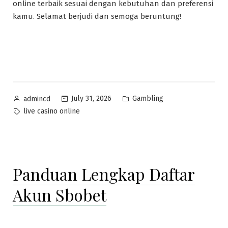
online terbaik sesuai dengan kebutuhan dan preferensi
kamu. Selamat berjudi dan semoga beruntung!
Posted
Posted
July 31, 2026
Gambling
admincd
by
in
Tags:
live casino online
Panduan Lengkap Daftar
Akun Sbobet