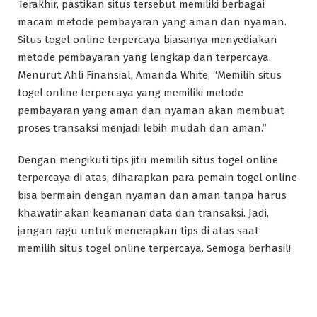
Terakhir, pastikan situs tersebut memiliki berbagai
macam metode pembayaran yang aman dan nyaman.
Situs togel online terpercaya biasanya menyediakan
metode pembayaran yang lengkap dan terpercaya.
Menurut Ahli Finansial, Amanda White, “Memilih situs
togel online terpercaya yang memiliki metode
pembayaran yang aman dan nyaman akan membuat
proses transaksi menjadi lebih mudah dan aman.”
Dengan mengikuti tips jitu memilih situs togel online
terpercaya di atas, diharapkan para pemain togel online
bisa bermain dengan nyaman dan aman tanpa harus
khawatir akan keamanan data dan transaksi. Jadi,
jangan ragu untuk menerapkan tips di atas saat
memilih situs togel online terpercaya. Semoga berhasil!