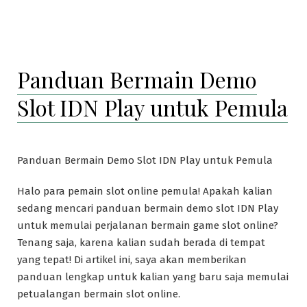
Panduan Bermain Demo
Slot IDN Play untuk Pemula
Panduan Bermain Demo Slot IDN Play untuk Pemula
Halo para pemain slot online pemula! Apakah kalian
sedang mencari panduan bermain demo slot IDN Play
untuk memulai perjalanan bermain game slot online?
Tenang saja, karena kalian sudah berada di tempat
yang tepat! Di artikel ini, saya akan memberikan
panduan lengkap untuk kalian yang baru saja memulai
petualangan bermain slot online.