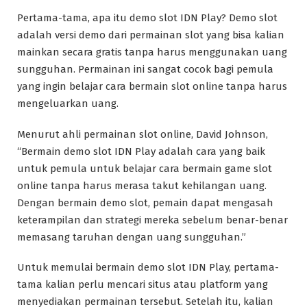
Pertama-tama, apa itu demo slot IDN Play? Demo slot
adalah versi demo dari permainan slot yang bisa kalian
mainkan secara gratis tanpa harus menggunakan uang
sungguhan. Permainan ini sangat cocok bagi pemula
yang ingin belajar cara bermain slot online tanpa harus
mengeluarkan uang.
Menurut ahli permainan slot online, David Johnson,
“Bermain demo slot IDN Play adalah cara yang baik
untuk pemula untuk belajar cara bermain game slot
online tanpa harus merasa takut kehilangan uang.
Dengan bermain demo slot, pemain dapat mengasah
keterampilan dan strategi mereka sebelum benar-benar
memasang taruhan dengan uang sungguhan.”
Untuk memulai bermain demo slot IDN Play, pertama-
tama kalian perlu mencari situs atau platform yang
menyediakan permainan tersebut. Setelah itu, kalian