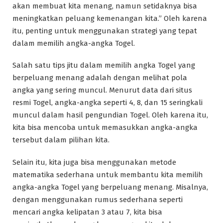
akan membuat kita menang, namun setidaknya bisa
meningkatkan peluang kemenangan kita.” Oleh karena
itu, penting untuk menggunakan strategi yang tepat
dalam memilih angka-angka Togel.
Salah satu tips jitu dalam memilih angka Togel yang
berpeluang menang adalah dengan melihat pola
angka yang sering muncul. Menurut data dari situs
resmi Togel, angka-angka seperti 4, 8, dan 15 seringkali
muncul dalam hasil pengundian Togel. Oleh karena itu,
kita bisa mencoba untuk memasukkan angka-angka
tersebut dalam pilihan kita.
Selain itu, kita juga bisa menggunakan metode
matematika sederhana untuk membantu kita memilih
angka-angka Togel yang berpeluang menang. Misalnya,
dengan menggunakan rumus sederhana seperti
mencari angka kelipatan 3 atau 7, kita bisa