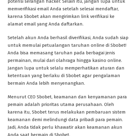
potensi serangan hacker. Selain itu, jangan lupa untuk
memverifikasi email Anda setelah selesai mendaftar,
karena Sbobet akan mengirimkan link verifikasi ke
alamat email yang Anda daftarkan.
Setelah akun Anda berhasil diverifikasi, Anda sudah siap
untuk memulai petualangan taruhan online di Sbobet!
Anda bisa memasang taruhan pada berbagai jenis
permainan, mulai dari olahraga hingga kasino online.
Jangan lupa untuk selalu memperhatikan aturan dan
ketentuan yang berlaku di Sbobet agar pengalaman
bermain Anda lebih menyenangkan.
Menurut CEO Sbobet, keamanan dan kenyamanan para
pemain adalah prioritas utama perusahaan. Oleh
karena itu, Sbobet terus melakukan pembaruan sistem
keamanan demi melindungi data pribadi para pemain.
Jadi, Anda tidak perlu khawatir akan keamanan akun
Anda saat bermain di Sbobet.