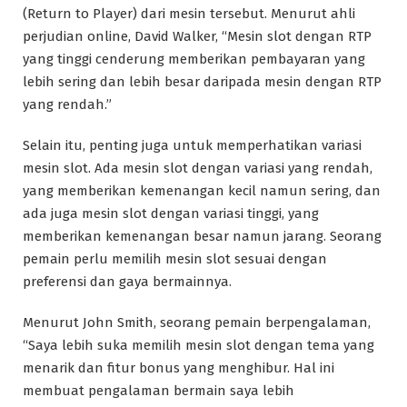
(Return to Player) dari mesin tersebut. Menurut ahli
perjudian online, David Walker, “Mesin slot dengan RTP
yang tinggi cenderung memberikan pembayaran yang
lebih sering dan lebih besar daripada mesin dengan RTP
yang rendah.”
Selain itu, penting juga untuk memperhatikan variasi
mesin slot. Ada mesin slot dengan variasi yang rendah,
yang memberikan kemenangan kecil namun sering, dan
ada juga mesin slot dengan variasi tinggi, yang
memberikan kemenangan besar namun jarang. Seorang
pemain perlu memilih mesin slot sesuai dengan
preferensi dan gaya bermainnya.
Menurut John Smith, seorang pemain berpengalaman,
“Saya lebih suka memilih mesin slot dengan tema yang
menarik dan fitur bonus yang menghibur. Hal ini
membuat pengalaman bermain saya lebih