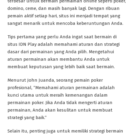
terbesar untuk bermain permainan online seperti poker,
domino, ceme, dan masih banyak lagi. Dengan ribuan
pemain aktif setiap hari, situs ini menjadi tempat yang
sangat menarik untuk mencoba keberuntungan Anda.
Tips pertama yang perlu Anda ingat saat bermain di
situs IDN Play adalah memahami aturan dan strategi
dasar dari permainan yang Anda pilih. Mengetahui
aturan permainan akan membantu Anda untuk
membuat keputusan yang lebih baik saat bermain.
Menurut John Juanda, seorang pemain poker
profesional, “Memahami aturan permainan adalah
kunci utama untuk meraih kemenangan dalam
permainan poker. Jika Anda tidak mengerti aturan
permainan, Anda akan kesulitan untuk membuat
strategi yang baik.”
Selain itu, penting juga untuk memiliki strategi bermain