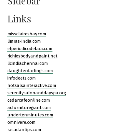
Sidebar
Links
missclaireshay.com
limras-india.com
elperiodicodelara.com
richiesbodyandpaint.net
licindiachennai.com
daughterdarlings.com
infodeets.com
hotsalsainteractive.com
serenitysalonanddayspa.org
cedarcafeonline.com
acfurnituregiant.com
undertenminutes.com
omnivere.com
rasadantips.com