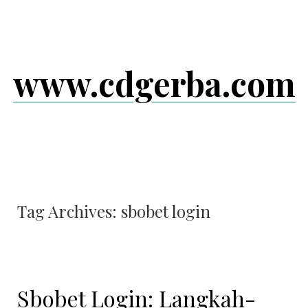
Skip
to
content
www.cdgerba.com
Tag Archives:
sbobet login
Sbobet Login: Langkah-