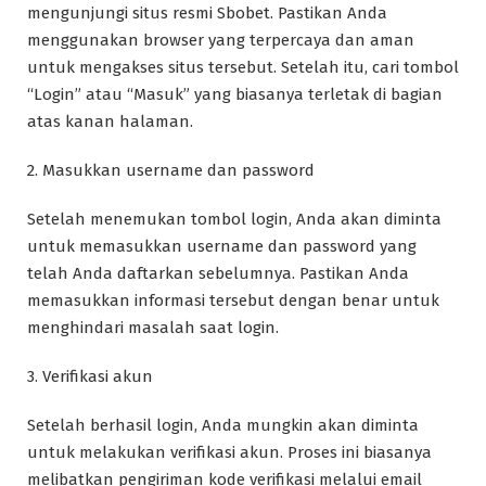
mengunjungi situs resmi Sbobet. Pastikan Anda
menggunakan browser yang terpercaya dan aman
untuk mengakses situs tersebut. Setelah itu, cari tombol
“Login” atau “Masuk” yang biasanya terletak di bagian
atas kanan halaman.
2. Masukkan username dan password
Setelah menemukan tombol login, Anda akan diminta
untuk memasukkan username dan password yang
telah Anda daftarkan sebelumnya. Pastikan Anda
memasukkan informasi tersebut dengan benar untuk
menghindari masalah saat login.
3. Verifikasi akun
Setelah berhasil login, Anda mungkin akan diminta
untuk melakukan verifikasi akun. Proses ini biasanya
melibatkan pengiriman kode verifikasi melalui email