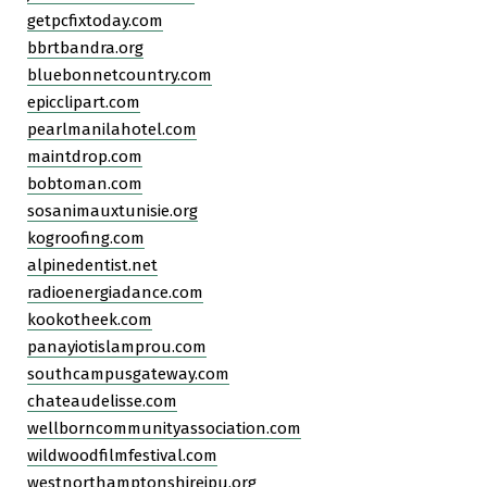
getpcfixtoday.com
bbrtbandra.org
bluebonnetcountry.com
epicclipart.com
pearlmanilahotel.com
maintdrop.com
bobtoman.com
sosanimauxtunisie.org
kogroofing.com
alpinedentist.net
radioenergiadance.com
kookotheek.com
panayiotislamprou.com
southcampusgateway.com
chateaudelisse.com
wellborncommunityassociation.com
wildwoodfilmfestival.com
westnorthamptonshirejpu.org