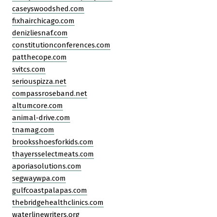
caseyswoodshed.com
fixhairchicago.com
denizliesnaf.com
constitutionconferences.com
patthecope.com
svitcs.com
seriouspizza.net
compassroseband.net
altumcore.com
animal-drive.com
tnamag.com
brooksshoesforkids.com
thayersselectmeats.com
aporiasolutions.com
segwaywpa.com
gulfcoastpalapas.com
thebridgehealthclinics.com
waterlinewriters.org