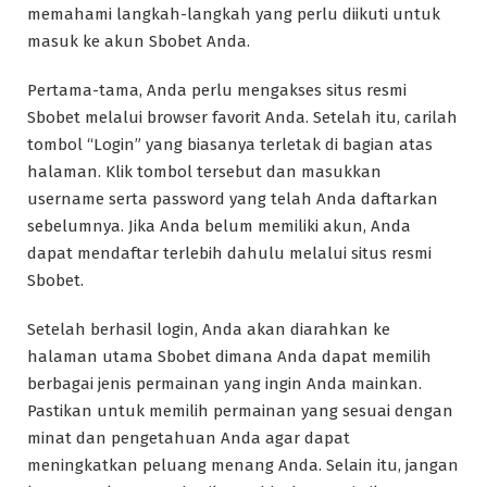
memahami langkah-langkah yang perlu diikuti untuk
masuk ke akun Sbobet Anda.
Pertama-tama, Anda perlu mengakses situs resmi
Sbobet melalui browser favorit Anda. Setelah itu, carilah
tombol “Login” yang biasanya terletak di bagian atas
halaman. Klik tombol tersebut dan masukkan
username serta password yang telah Anda daftarkan
sebelumnya. Jika Anda belum memiliki akun, Anda
dapat mendaftar terlebih dahulu melalui situs resmi
Sbobet.
Setelah berhasil login, Anda akan diarahkan ke
halaman utama Sbobet dimana Anda dapat memilih
berbagai jenis permainan yang ingin Anda mainkan.
Pastikan untuk memilih permainan yang sesuai dengan
minat dan pengetahuan Anda agar dapat
meningkatkan peluang menang Anda. Selain itu, jangan