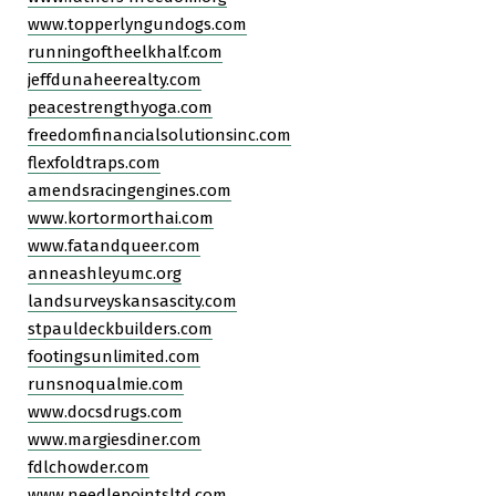
www.topperlyngundogs.com
runningoftheelkhalf.com
jeffdunaheerealty.com
peacestrengthyoga.com
freedomfinancialsolutionsinc.com
flexfoldtraps.com
amendsracingengines.com
www.kortormorthai.com
www.fatandqueer.com
anneashleyumc.org
landsurveyskansascity.com
stpauldeckbuilders.com
footingsunlimited.com
runsnoqualmie.com
www.docsdrugs.com
www.margiesdiner.com
fdlchowder.com
www.needlepointsltd.com