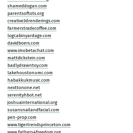
shameddogan.com
parentsoftots.org
creative3drenderings.com
farmerstradecoffee.com
logcabinyardage.com
davidboers.com
www.imobetachat.com
mattdickstein.com
badlydrawntoy.com
lakehoustonumc.com
habakkukmusic.com
nexttonone.net
serenityhbot.net
joshuainternational.org
susansnailandfacial.com
pen-prop.com
www.tigertrendsprinceton.com
www.fathers4freedom.org