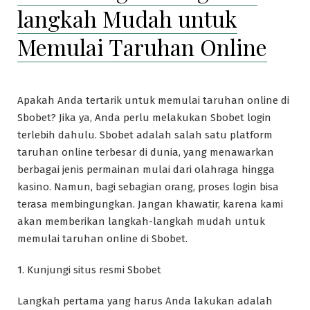
langkah Mudah untuk
Memulai Taruhan Online
Apakah Anda tertarik untuk memulai taruhan online di
Sbobet? Jika ya, Anda perlu melakukan Sbobet login
terlebih dahulu. Sbobet adalah salah satu platform
taruhan online terbesar di dunia, yang menawarkan
berbagai jenis permainan mulai dari olahraga hingga
kasino. Namun, bagi sebagian orang, proses login bisa
terasa membingungkan. Jangan khawatir, karena kami
akan memberikan langkah-langkah mudah untuk
memulai taruhan online di Sbobet.
1. Kunjungi situs resmi Sbobet
Langkah pertama yang harus Anda lakukan adalah