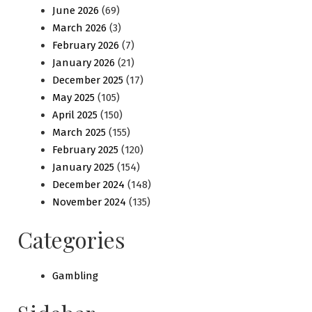
June 2026
(69)
March 2026
(3)
February 2026
(7)
January 2026
(21)
December 2025
(17)
May 2025
(105)
April 2025
(150)
March 2025
(155)
February 2025
(120)
January 2025
(154)
December 2024
(148)
November 2024
(135)
Categories
Gambling