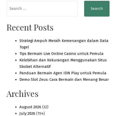
Search
for:
Recent Posts
Strategi Ampuh Meraih Kemenangan dalam Data
Togel
Tips Bermain Live Online Casino untuk Pemula
Kelebihan dan Kekurangan Menggunakan Situs
Sbobet Alternatif
Panduan Bermain Agen IDN Play untuk Pemula
Demo Slot Zeus: Cara Bermain dan Menang Besar
Archives
August 2026
(32)
July 2026
(154)