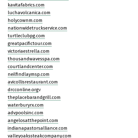
kavitafabrics.com
luchavolcanica.com
holycownm.com
nationwidetruckservice.com
turtleclubpg.com
greatpacifictour.com
victoriaestrella.com
thousandwavesspa.com
courtlandcenter.com
neilfindlaymsp.com
avicollisrestaurant.com
drcconline.org
v
theplacebarandgrill.com
waterburyrx.com
advpoolsinc.com
angelosatthepoint.com
indianapastorsalliance.com
valleyoakssteakcompany.com