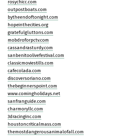
rosychicc.com
outpostboats.com
bytheendoftonight.com
hopeinthecities.org
gratefulgluttons.com
mobdroforpctv.com
cassandrasturdy.com
sanbenitoolivefestival.com
classicmoviestills.com
cafecolada.com
discoversoriano.com
thebeginnerspoint.com
www.comingholidays.net
sanfranguide.com
charmoryllc.com
3dracinginc.com
houstoncriticalmass.com
themostdangerousanimalofall.com