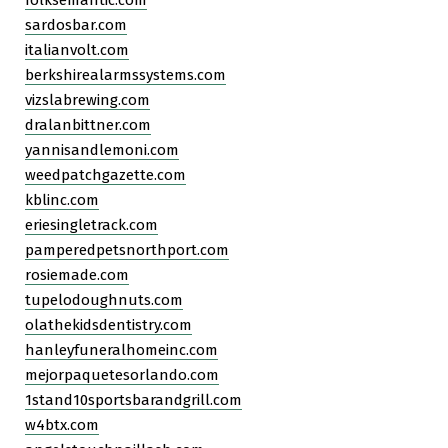
sardosbar.com
italianvolt.com
berkshirealarmssystems.com
vizslabrewing.com
dralanbittner.com
yannisandlemoni.com
weedpatchgazette.com
kblinc.com
eriesingletrack.com
pamperedpetsnorthport.com
rosiemade.com
tupelodoughnuts.com
olathekidsdentistry.com
hanleyfuneralhomeinc.com
mejorpaquetesorlando.com
1stand10sportsbarandgrill.com
w4btx.com