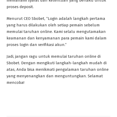
memahami syarat dan ketentuan yang berlaku untuk
proses deposit.
Menurut CEO Sbobet, “Login adalah langkah pertama
yang harus dilakukan oleh setiap pemain sebelum
memulai taruhan online. Kami selalu mengutamakan
keamanan dan kenyamanan para pemain kami dalam
proses login dan verifikasi akun.”
Jadi, jangan ragu untuk memulai taruhan online di
Sbobet. Dengan mengikuti langkah-langkah mudah di
atas, Anda bisa menikmati pengalaman taruhan online
yang menyenangkan dan menguntungkan. Selamat
mencoba!