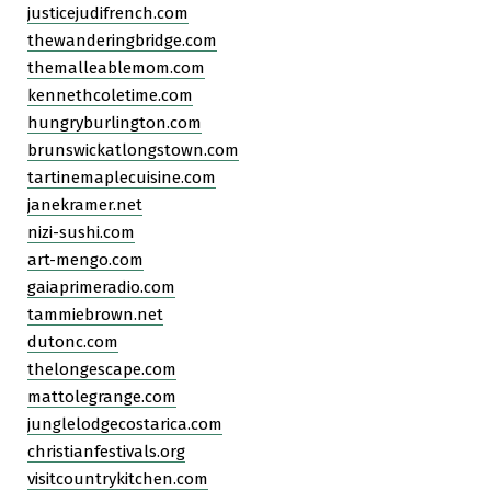
justicejudifrench.com
thewanderingbridge.com
themalleablemom.com
kennethcoletime.com
hungryburlington.com
brunswickatlongstown.com
tartinemaplecuisine.com
janekramer.net
nizi-sushi.com
art-mengo.com
gaiaprimeradio.com
tammiebrown.net
dutonc.com
thelongescape.com
mattolegrange.com
junglelodgecostarica.com
christianfestivals.org
visitcountrykitchen.com