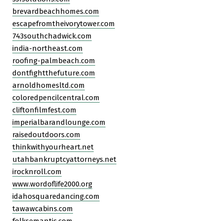
brevardbeachhomes.com
escapefromtheivorytower.com
743southchadwick.com
india-northeast.com
roofing-palmbeach.com
dontfightthefuture.com
arnoldhomesltd.com
coloredpencilcentral.com
cliftonfilmfest.com
imperialbarandlounge.com
raisedoutdoors.com
thinkwithyourheart.net
utahbankruptcyattorneys.net
irocknroll.com
www.wordoflife2000.org
idahosquaredancing.com
tawawcabins.com
folksemantic.com