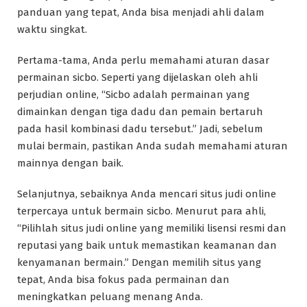
panduan yang tepat, Anda bisa menjadi ahli dalam
waktu singkat.
Pertama-tama, Anda perlu memahami aturan dasar
permainan sicbo. Seperti yang dijelaskan oleh ahli
perjudian online, “Sicbo adalah permainan yang
dimainkan dengan tiga dadu dan pemain bertaruh
pada hasil kombinasi dadu tersebut.” Jadi, sebelum
mulai bermain, pastikan Anda sudah memahami aturan
mainnya dengan baik.
Selanjutnya, sebaiknya Anda mencari situs judi online
terpercaya untuk bermain sicbo. Menurut para ahli,
“Pilihlah situs judi online yang memiliki lisensi resmi dan
reputasi yang baik untuk memastikan keamanan dan
kenyamanan bermain.” Dengan memilih situs yang
tepat, Anda bisa fokus pada permainan dan
meningkatkan peluang menang Anda.