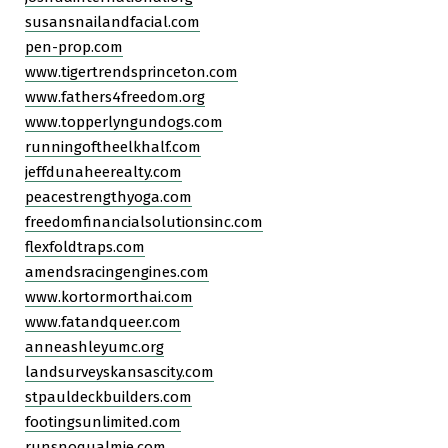
susansnailandfacial.com
pen-prop.com
www.tigertrendsprinceton.com
www.fathers4freedom.org
www.topperlyngundogs.com
runningoftheelkhalf.com
jeffdunaheerealty.com
peacestrengthyoga.com
freedomfinancialsolutionsinc.com
flexfoldtraps.com
amendsracingengines.com
www.kortormorthai.com
www.fatandqueer.com
anneashleyumc.org
landsurveyskansascity.com
stpauldeckbuilders.com
footingsunlimited.com
runsnoqualmie.com