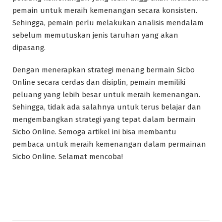
pemain untuk meraih kemenangan secara konsisten.
Sehingga, pemain perlu melakukan analisis mendalam
sebelum memutuskan jenis taruhan yang akan
dipasang.
Dengan menerapkan strategi menang bermain Sicbo
Online secara cerdas dan disiplin, pemain memiliki
peluang yang lebih besar untuk meraih kemenangan.
Sehingga, tidak ada salahnya untuk terus belajar dan
mengembangkan strategi yang tepat dalam bermain
Sicbo Online. Semoga artikel ini bisa membantu
pembaca untuk meraih kemenangan dalam permainan
Sicbo Online. Selamat mencoba!