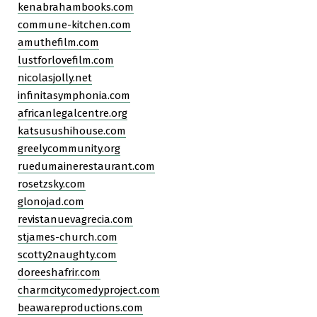
kenabrahambooks.com
commune-kitchen.com
amuthefilm.com
lustforlovefilm.com
nicolasjolly.net
infinitasymphonia.com
africanlegalcentre.org
katsusushihouse.com
greelycommunity.org
ruedumainerestaurant.com
rosetzsky.com
glonojad.com
revistanuevagrecia.com
stjames-church.com
scotty2naughty.com
doreeshafrir.com
charmcitycomedyproject.com
beawareproductions.com