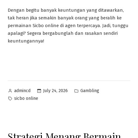
Dengan begitu banyak keuntungan yang ditawarkan,
tak heran jika semakin banyak orang yang beralih ke
permainan Sicbo online di agen terpercaya. Jadi, tunggu
apalagi? Segera bergabunglah dan rasakan sendiri
keuntungannya!
Posted
Posted
July 24, 2026
Gambling
admincd
by
in
Tags:
sicbo online
Strategi Menang Bermain