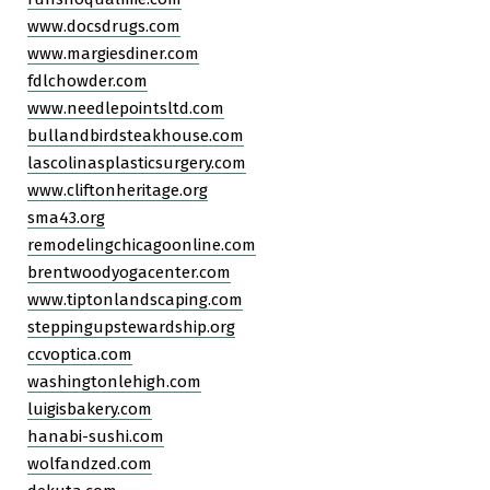
www.docsdrugs.com
www.margiesdiner.com
fdlchowder.com
www.needlepointsltd.com
bullandbirdsteakhouse.com
lascolinasplasticsurgery.com
www.cliftonheritage.org
sma43.org
remodelingchicagoonline.com
brentwoodyogacenter.com
www.tiptonlandscaping.com
steppingupstewardship.org
ccvoptica.com
washingtonlehigh.com
luigisbakery.com
hanabi-sushi.com
wolfandzed.com