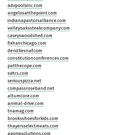
advpoolsinc.com
angelosatthepoint.com
indianapastorsalliance.com
valleyoakssteakcompany.com
caseyswoodshed.com
fixhairchicago.com
denizliesnaf.com
constitutionconferences.com
patthecope.com
svitcs.com
seriouspizza.net
compassroseband.net
altumcore.com
animal-drive.com
tnamag.com
brooksshoesforkids.com
thayersselectmeats.com
aporiasolutions.com