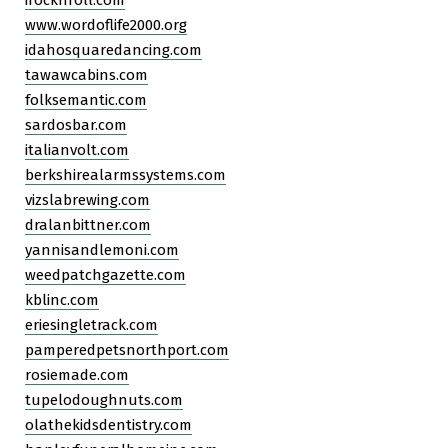
www.wordoflife2000.org
idahosquaredancing.com
tawawcabins.com
folksemantic.com
sardosbar.com
italianvolt.com
berkshirealarmssystems.com
vizslabrewing.com
dralanbittner.com
yannisandlemoni.com
weedpatchgazette.com
kblinc.com
eriesingletrack.com
pamperedpetsnorthport.com
rosiemade.com
tupelodoughnuts.com
olathekidsdentistry.com