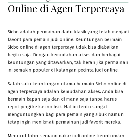
Online di Agen Terpercaya
Sicbo adalah permainan dadu klasik yang telah menjadi
favorit para pemain judi online. Keuntungan bermain
Sicbo online di agen terpercaya tidak bisa diabaikan
begitu saja. Dengan kemudahan akses dan berbagai
keuntungan yang ditawarkan, tak heran jika permainan
ini semakin populer di kalangan pecinta judi online.
Salah satu keuntungan utama bermain Sicbo online di
agen terpercaya adalah kemudahan akses. Anda bisa
bermain kapan saja dan di mana saja tanpa harus
repot pergi ke kasino fisik. Hal ini tentu sangat
menguntungkan bagi para pemain yang sibuk namun
tetap ingin menikmati permainan judi favorit mereka.
Menurut John, seorang pakar judi online, keuntungan