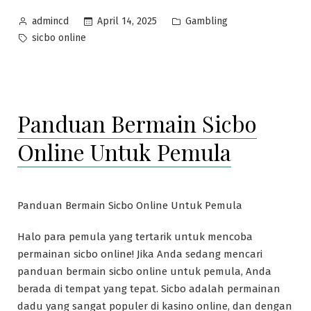
Posted
Posted
April 14, 2025
Gambling
admincd
by
in
Tags:
sicbo online
Panduan Bermain Sicbo
Online Untuk Pemula
Panduan Bermain Sicbo Online Untuk Pemula
Halo para pemula yang tertarik untuk mencoba
permainan sicbo online! Jika Anda sedang mencari
panduan bermain sicbo online untuk pemula, Anda
berada di tempat yang tepat. Sicbo adalah permainan
dadu yang sangat populer di kasino online, dan dengan