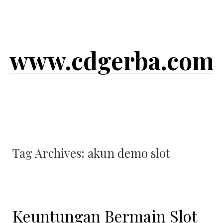
Skip
to
content
www.cdgerba.com
Tag Archives:
akun demo slot
Keuntungan Bermain Slot