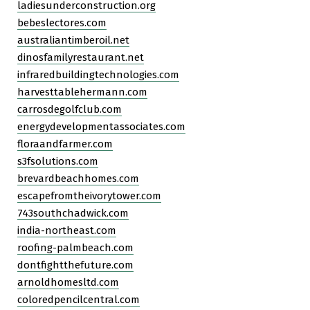
ladiesunderconstruction.org
bebeslectores.com
australiantimberoil.net
dinosfamilyrestaurant.net
infraredbuildingtechnologies.com
harvesttablehermann.com
carrosdegolfclub.com
energydevelopmentassociates.com
floraandfarmer.com
s3fsolutions.com
brevardbeachhomes.com
escapefromtheivorytower.com
743southchadwick.com
india-northeast.com
roofing-palmbeach.com
dontfightthefuture.com
arnoldhomesltd.com
coloredpencilcentral.com