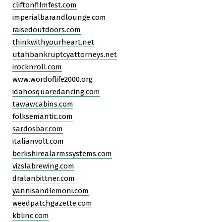
cliftonfilmfest.com
imperialbarandlounge.com
raisedoutdoors.com
thinkwithyourheart.net
utahbankruptcyattorneys.net
irocknroll.com
www.wordoflife2000.org
idahosquaredancing.com
tawawcabins.com
folksemantic.com
sardosbar.com
italianvolt.com
berkshirealarmssystems.com
vizslabrewing.com
dralanbittner.com
yannisandlemoni.com
weedpatchgazette.com
kblinc.com