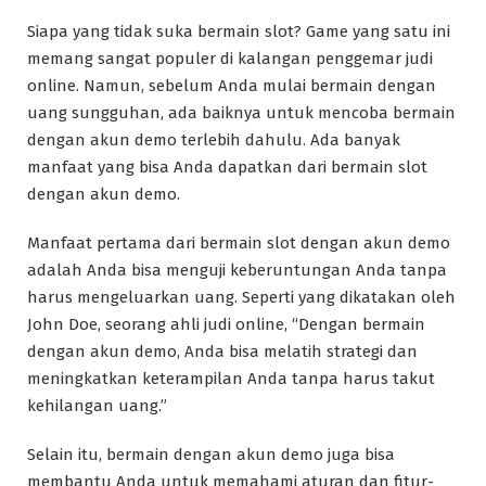
Siapa yang tidak suka bermain slot? Game yang satu ini
memang sangat populer di kalangan penggemar judi
online. Namun, sebelum Anda mulai bermain dengan
uang sungguhan, ada baiknya untuk mencoba bermain
dengan akun demo terlebih dahulu. Ada banyak
manfaat yang bisa Anda dapatkan dari bermain slot
dengan akun demo.
Manfaat pertama dari bermain slot dengan akun demo
adalah Anda bisa menguji keberuntungan Anda tanpa
harus mengeluarkan uang. Seperti yang dikatakan oleh
John Doe, seorang ahli judi online, “Dengan bermain
dengan akun demo, Anda bisa melatih strategi dan
meningkatkan keterampilan Anda tanpa harus takut
kehilangan uang.”
Selain itu, bermain dengan akun demo juga bisa
membantu Anda untuk memahami aturan dan fitur-