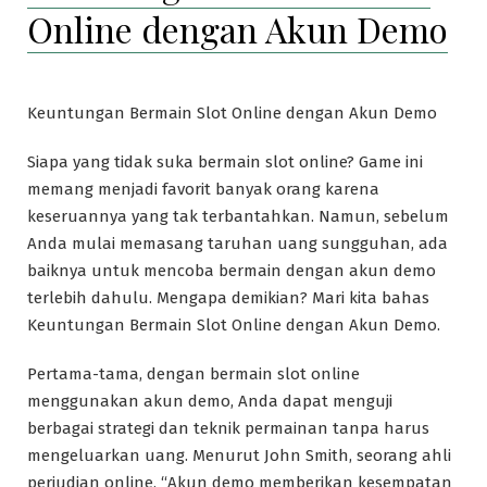
Online dengan Akun Demo
Keuntungan Bermain Slot Online dengan Akun Demo
Siapa yang tidak suka bermain slot online? Game ini
memang menjadi favorit banyak orang karena
keseruannya yang tak terbantahkan. Namun, sebelum
Anda mulai memasang taruhan uang sungguhan, ada
baiknya untuk mencoba bermain dengan akun demo
terlebih dahulu. Mengapa demikian? Mari kita bahas
Keuntungan Bermain Slot Online dengan Akun Demo.
Pertama-tama, dengan bermain slot online
menggunakan akun demo, Anda dapat menguji
berbagai strategi dan teknik permainan tanpa harus
mengeluarkan uang. Menurut John Smith, seorang ahli
perjudian online, “Akun demo memberikan kesempatan