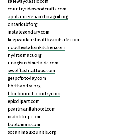
safewayclassic.com
countrysidewoodcrafts.com
appliancerepairchicagoil.org
ontariotbf.org
instalegendary.com
keepworkershealthyandsafe.com
noodlesitaliankitchen.com
nydreamact.org
unagisushimetairie.com
jewelflashtattoos.com
getpcfixtoday.com
bbrtbandra.org
bluebonnetcountry.com
epicclipart.com
pearlmanilahotel.com
maintdrop.com
bobtoman.com
sosanimauxtunisie.org