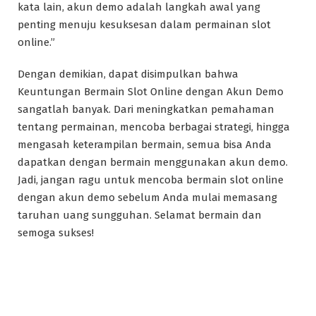
kata lain, akun demo adalah langkah awal yang
penting menuju kesuksesan dalam permainan slot
online.”
Dengan demikian, dapat disimpulkan bahwa
Keuntungan Bermain Slot Online dengan Akun Demo
sangatlah banyak. Dari meningkatkan pemahaman
tentang permainan, mencoba berbagai strategi, hingga
mengasah keterampilan bermain, semua bisa Anda
dapatkan dengan bermain menggunakan akun demo.
Jadi, jangan ragu untuk mencoba bermain slot online
dengan akun demo sebelum Anda mulai memasang
taruhan uang sungguhan. Selamat bermain dan
semoga sukses!