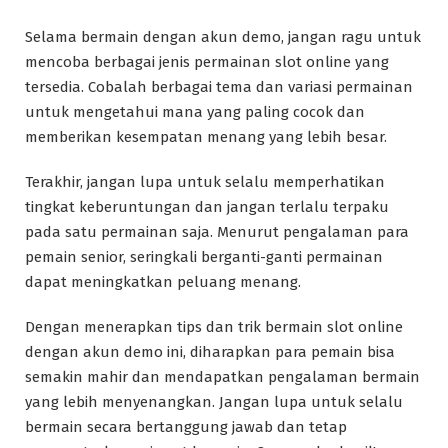
Selama bermain dengan akun demo, jangan ragu untuk
mencoba berbagai jenis permainan slot online yang
tersedia. Cobalah berbagai tema dan variasi permainan
untuk mengetahui mana yang paling cocok dan
memberikan kesempatan menang yang lebih besar.
Terakhir, jangan lupa untuk selalu memperhatikan
tingkat keberuntungan dan jangan terlalu terpaku
pada satu permainan saja. Menurut pengalaman para
pemain senior, seringkali berganti-ganti permainan
dapat meningkatkan peluang menang.
Dengan menerapkan tips dan trik bermain slot online
dengan akun demo ini, diharapkan para pemain bisa
semakin mahir dan mendapatkan pengalaman bermain
yang lebih menyenangkan. Jangan lupa untuk selalu
bermain secara bertanggung jawab dan tetap