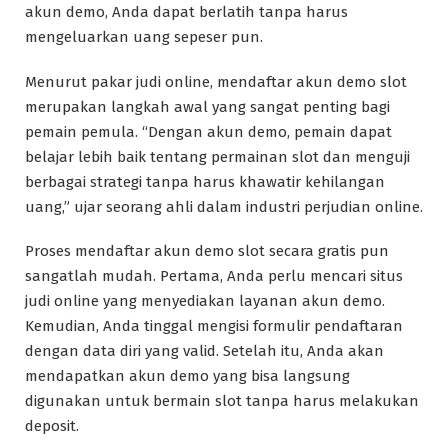
akun demo, Anda dapat berlatih tanpa harus
mengeluarkan uang sepeser pun.
Menurut pakar judi online, mendaftar akun demo slot
merupakan langkah awal yang sangat penting bagi
pemain pemula. “Dengan akun demo, pemain dapat
belajar lebih baik tentang permainan slot dan menguji
berbagai strategi tanpa harus khawatir kehilangan
uang,” ujar seorang ahli dalam industri perjudian online.
Proses mendaftar akun demo slot secara gratis pun
sangatlah mudah. Pertama, Anda perlu mencari situs
judi online yang menyediakan layanan akun demo.
Kemudian, Anda tinggal mengisi formulir pendaftaran
dengan data diri yang valid. Setelah itu, Anda akan
mendapatkan akun demo yang bisa langsung
digunakan untuk bermain slot tanpa harus melakukan
deposit.