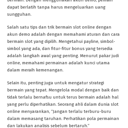
bermain. Dengan menggunakan akun demo, pemain
dapat berlatih tanpa harus mengeluarkan uang
sungguhan.
Salah satu tips dan trik bermain slot online dengan
akun demo adalah dengan memahami aturan dan cara
bermain slot yang dipilih. Mengetahui payline, simbol-
simbol yang ada, dan fitur-fitur bonus yang tersedia
adalah langkah awal yang penting. Menurut pakar judi
online, memahami permainan adalah kunci utama
dalam meraih kemenangan.
Selain itu, penting juga untuk mengatur strategi
bermain yang tepat. Mengelola modal dengan baik dan
tidak terlalu bernafsu untuk terus bermain adalah hal
yang perlu diperhatikan. Seorang ahli dalam dunia slot
online menyarankan, “Jangan terlalu terburu-buru
dalam memasang taruhan. Perhatikan pola permainan
dan lakukan analisis sebelum bertaruh.”