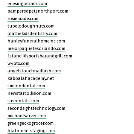
eriesingletrack.com
pamperedpetsnorthport.com
rosiemade.com
tupelodoughnuts.com
olathekidsdentistry.com
hanleyfuneralhomeinc.com
mejorpaquetesorlando.com
1stand10sportsbarandgrill.com
w4btx.com
angelstouchnaillash.com
kabbalahacademy.net
smilondental.com
newstarcollision.com
sasrentals.com
secondsighttechnology.com
michaelsarver.com
greengeckogrocer.com
hlathome-staging.com