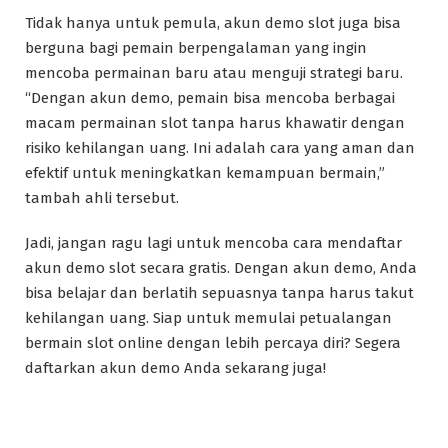
Tidak hanya untuk pemula, akun demo slot juga bisa
berguna bagi pemain berpengalaman yang ingin
mencoba permainan baru atau menguji strategi baru.
“Dengan akun demo, pemain bisa mencoba berbagai
macam permainan slot tanpa harus khawatir dengan
risiko kehilangan uang. Ini adalah cara yang aman dan
efektif untuk meningkatkan kemampuan bermain,”
tambah ahli tersebut.
Jadi, jangan ragu lagi untuk mencoba cara mendaftar
akun demo slot secara gratis. Dengan akun demo, Anda
bisa belajar dan berlatih sepuasnya tanpa harus takut
kehilangan uang. Siap untuk memulai petualangan
bermain slot online dengan lebih percaya diri? Segera
daftarkan akun demo Anda sekarang juga!