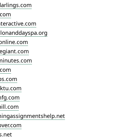
arlings.com
.com
nteractive.com
alonanddayspa.org
online.com
regiant.com
minutes.com
.com
ps.com
ktu.com
mfg.com
ill.com
ingassignmentshelp.net
over.com
s.net