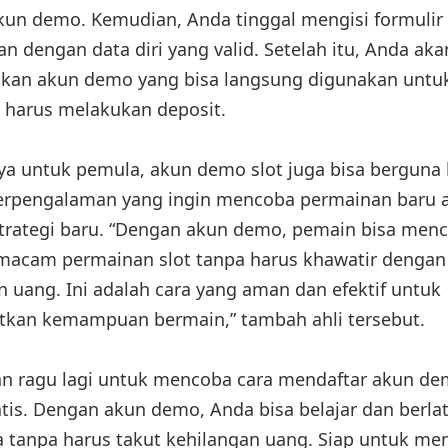
kun demo. Kemudian, Anda tinggal mengisi formulir
n dengan data diri yang valid. Setelah itu, Anda aka
kan akun demo yang bisa langsung digunakan untu
a harus melakukan deposit.
ya untuk pemula, akun demo slot juga bisa berguna 
erpengalaman yang ingin mencoba permainan baru 
trategi baru. “Dengan akun demo, pemain bisa men
macam permainan slot tanpa harus khawatir dengan 
n uang. Ini adalah cara yang aman dan efektif untuk
kan kemampuan bermain,” tambah ahli tersebut.
gan ragu lagi untuk mencoba cara mendaftar akun de
atis. Dengan akun demo, Anda bisa belajar dan berlat
 tanpa harus takut kehilangan uang. Siap untuk me