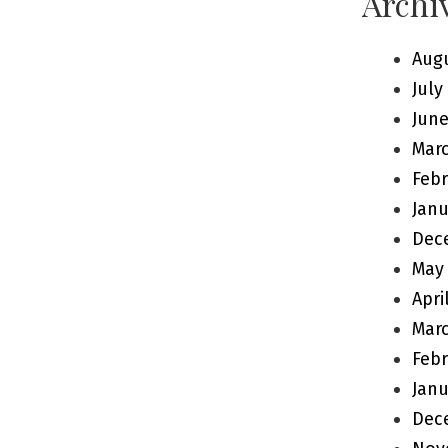
Archi
Aug
July
June
Mar
Febr
Janu
Dec
May
Apri
Mar
Febr
Janu
Dec