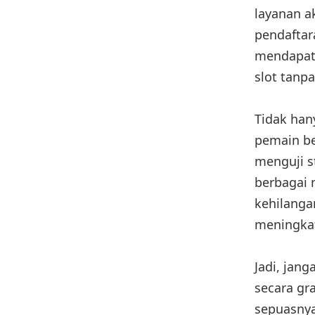
layanan a
pendaftara
mendapat
slot tanp
Tidak han
pemain b
menguji s
berbagai 
kehilanga
meningkat
Jadi, jan
secara gr
sepuasnya