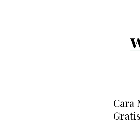
Skip
to
content
Cara 
Grati