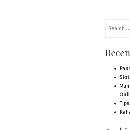
Search
for:
Recen
Pan
Slot
Man
Onl
Tips
Raha