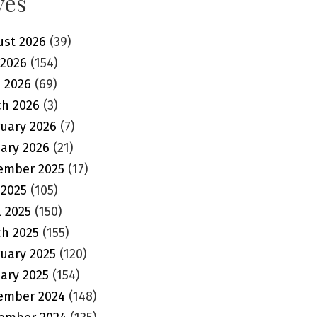
ves
ust 2026
(39)
 2026
(154)
 2026
(69)
ch 2026
(3)
uary 2026
(7)
ary 2026
(21)
ember 2025
(17)
 2025
(105)
l 2025
(150)
ch 2025
(155)
uary 2025
(120)
ary 2025
(154)
ember 2024
(148)