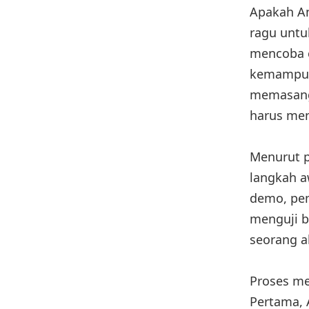
Apakah An
ragu unt
mencoba c
kemampua
memasang 
harus men
Menurut p
langkah a
demo, pem
menguji b
seorang ah
Proses me
Pertama, 