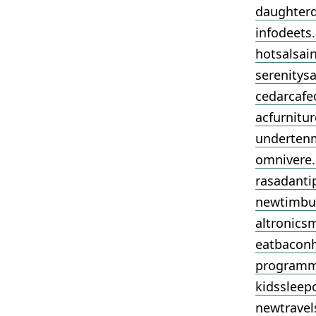
daughterd
infodeets
hotsalsai
serenitys
cedarcafe
acfurnitu
underten
omnivere
rasadanti
newtimbu
altronics
eatbaconh
programm
kidssleep
newtravel