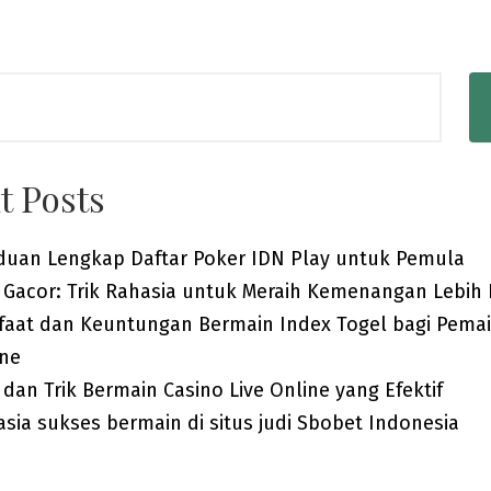
t Posts
duan Lengkap Daftar Poker IDN Play untuk Pemula
 Gacor: Trik Rahasia untuk Meraih Kemenangan Lebih
faat dan Keuntungan Bermain Index Togel bagi Pemai
ine
 dan Trik Bermain Casino Live Online yang Efektif
sia sukses bermain di situs judi Sbobet Indonesia