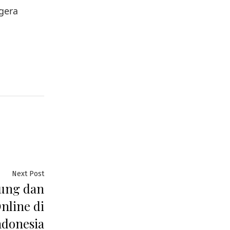
gera
Next
Next Post
ung dan
post:
nline di
ndonesia