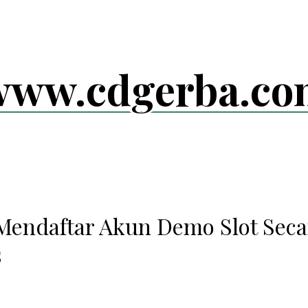
www.cdgerba.co
Mendaftar Akun Demo Slot Seca
s