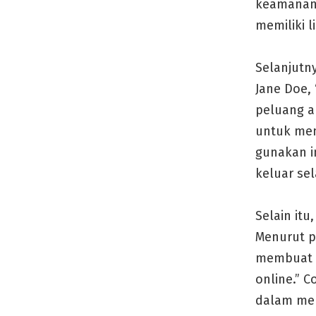
keamanan 
memiliki l
Selanjutny
Jane Doe,
peluang a
untuk mem
gunakan i
keluar sel
Selain itu
Menurut ps
membuat a
online.” 
dalam me