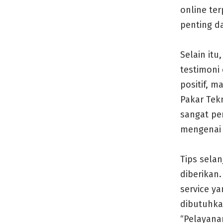
online ter
penting d
Selain itu
testimoni 
positif, 
Pakar Tekn
sangat pe
mengenai k
Tips sela
diberikan
service y
dibutuhka
“Pelayana