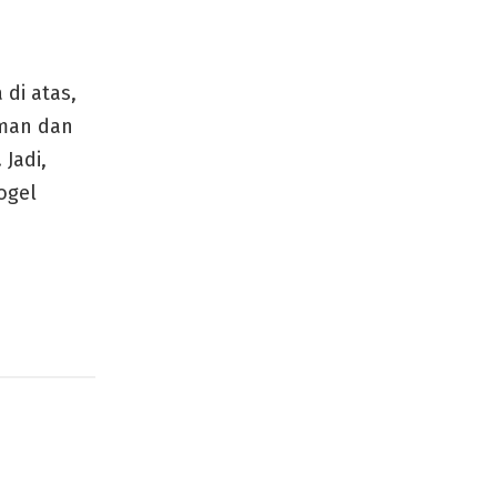
 di atas,
aman dan
Jadi,
ogel