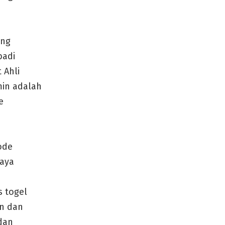
ang
badi
 Ahli
min adalah
e
ode
caya
s togel
n dan
dan