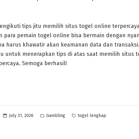
gikuti tips jitu memilih situs togel online terpercaya
n para pemain togel online bisa bermain dengan ny
a harus khawatir akan keamanan data dan transaksi. 
u untuk menerapkan tips di atas saat memilih situs t
rpercaya. Semoga berhasil!
Posted
Tags:
July 31, 2026
Gambling
togel lengkap
in