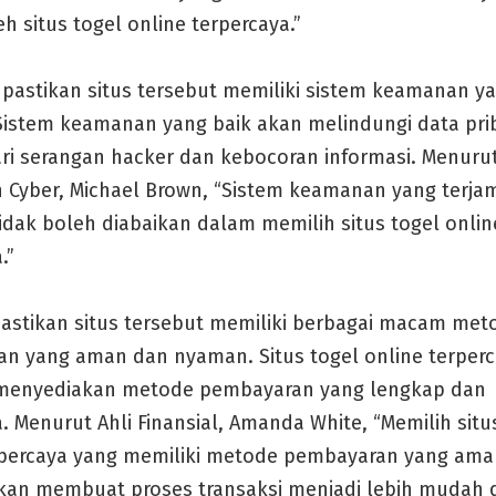
leh situs togel online terpercaya.”
, pastikan situs tersebut memiliki sistem keamanan y
 Sistem keamanan yang baik akan melindungi data pri
ri serangan hacker dan kebocoran informasi. Menurut
Cyber, Michael Brown, “Sistem keamanan yang terja
idak boleh diabaikan dalam memilih situs togel onlin
.”
 pastikan situs tersebut memiliki berbagai macam met
n yang aman dan nyaman. Situs togel online terper
menyediakan metode pembayaran yang lengkap dan
. Menurut Ahli Finansial, Amanda White, “Memilih situ
rpercaya yang memiliki metode pembayaran yang ama
an membuat proses transaksi menjadi lebih mudah 