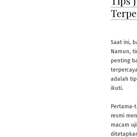
Tips 
Terpe
Saat ini, 
Namun, tid
penting b
terpercay
adalah tip
ikuti.
Pertama-ta
resmi men
macam uji
ditetapkan