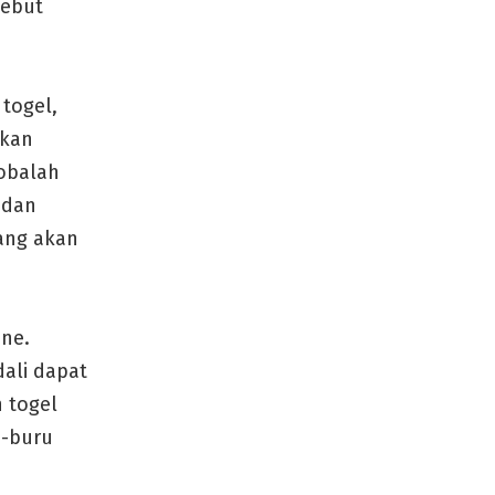
sebut
 togel,
tkan
obalah
 dan
ang akan
ine.
dali dapat
 togel
u-buru