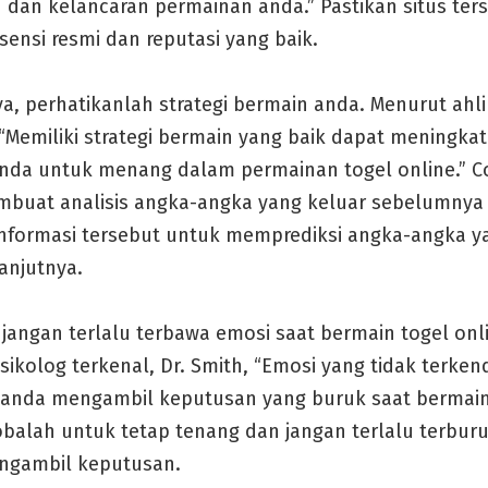
dan kelancaran permainan anda.” Pastikan situs ter
isensi resmi dan reputasi yang baik.
a, perhatikanlah strategi bermain anda. Menurut ahli
 “Memiliki strategi bermain yang baik dapat meningka
nda untuk menang dalam permainan togel online.” C
buat analisis angka-angka yang keluar sebelumnya
nformasi tersebut untuk memprediksi angka-angka y
anjutnya.
, jangan terlalu terbawa emosi saat bermain togel onl
ikolog terkenal, Dr. Smith, “Emosi yang tidak terken
nda mengambil keputusan yang buruk saat bermain
Cobalah untuk tetap tenang dan jangan terlalu terbur
ngambil keputusan.