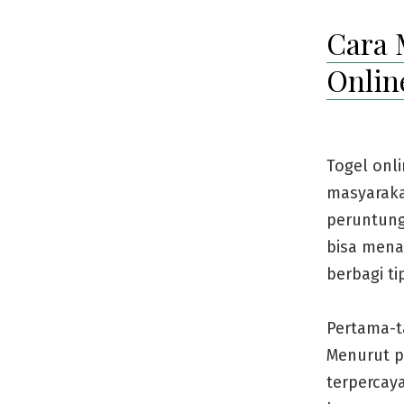
Cara 
Onlin
Togel onl
masyaraka
peruntung
bisa mena
berbagi t
Pertama-t
Menurut pa
terpercay