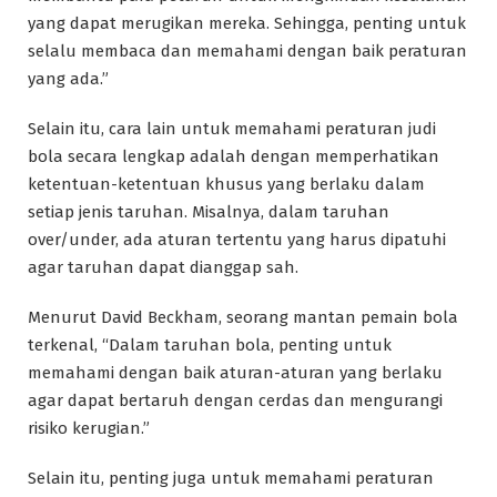
yang dapat merugikan mereka. Sehingga, penting untuk
selalu membaca dan memahami dengan baik peraturan
yang ada.”
Selain itu, cara lain untuk memahami peraturan judi
bola secara lengkap adalah dengan memperhatikan
ketentuan-ketentuan khusus yang berlaku dalam
setiap jenis taruhan. Misalnya, dalam taruhan
over/under, ada aturan tertentu yang harus dipatuhi
agar taruhan dapat dianggap sah.
Menurut David Beckham, seorang mantan pemain bola
terkenal, “Dalam taruhan bola, penting untuk
memahami dengan baik aturan-aturan yang berlaku
agar dapat bertaruh dengan cerdas dan mengurangi
risiko kerugian.”
Selain itu, penting juga untuk memahami peraturan