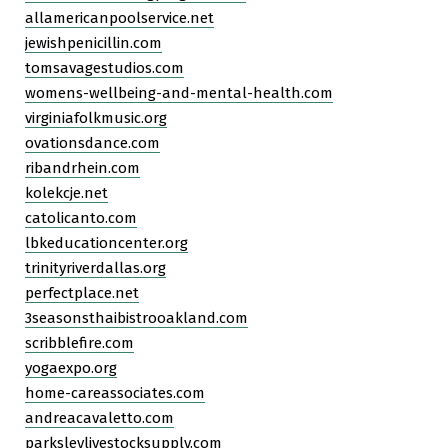
allamericanpoolservice.net
jewishpenicillin.com
tomsavagestudios.com
womens-wellbeing-and-mental-health.com
virginiafolkmusic.org
ovationsdance.com
ribandrhein.com
kolekcje.net
catolicanto.com
lbkeducationcenter.org
trinityriverdallas.org
perfectplace.net
3seasonsthaibistrooakland.com
scribblefire.com
yogaexpo.org
home-careassociates.com
andreacavaletto.com
parksleylivestocksupply.com