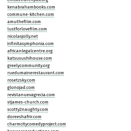
kenabrahambooks.com
commune-kitchen.com
amuthefilm.com
lustforlovefilm.com
nicolasjolly.net
infinitasymphonia.com
africanlegalcentre.org
katsusushihouse.com
greelycommunity.org
ruedumainerestaurant.com
rosetzsky.com
glonojad.com
revistanuevagrecia.com
stjames-church.com
scotty2naughty.com
doreeshafrir.com
charmcitycomedyproject.com