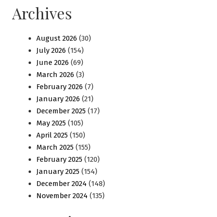
Archives
August 2026
(30)
July 2026
(154)
June 2026
(69)
March 2026
(3)
February 2026
(7)
January 2026
(21)
December 2025
(17)
May 2025
(105)
April 2025
(150)
March 2025
(155)
February 2025
(120)
January 2025
(154)
December 2024
(148)
November 2024
(135)