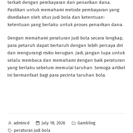
terkait dengan pembayaran dan penarikan dana.
Pastikan untuk memahami metode pembayaran yang
disediakan oleh situs judi bola dan ketentuan-
ketentuan yang berlaku untuk proses penarikan dana.
Dengan memahami peraturan judi bola secara lengkap,
para petaruh dapat bertaruh dengan lebih percaya diri
dan mengurangi risiko kerugian. Jadi, jangan lupa untuk
selalu membaca dan memahami dengan baik peraturan
yang berlaku sebelum memulai taruhan. Semoga artikel
ini bermanfaat bagi para pecinta taruhan bola.
Posted
Posted
July 18, 2026
Gambling
admincd
by
in
Tags:
peraturan judi bola