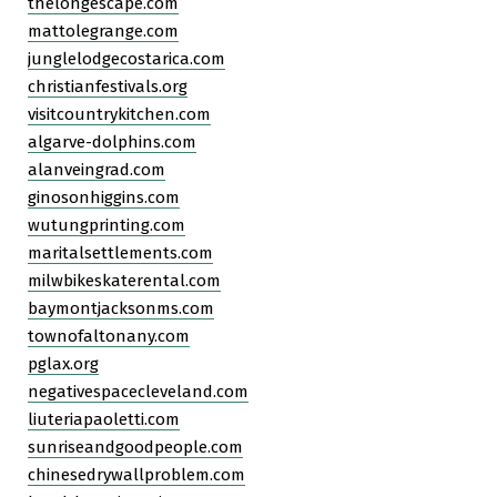
thelongescape.com
mattolegrange.com
junglelodgecostarica.com
christianfestivals.org
visitcountrykitchen.com
algarve-dolphins.com
alanveingrad.com
ginosonhiggins.com
wutungprinting.com
maritalsettlements.com
milwbikeskaterental.com
baymontjacksonms.com
townofaltonany.com
pglax.org
negativespacecleveland.com
liuteriapaoletti.com
sunriseandgoodpeople.com
chinesedrywallproblem.com