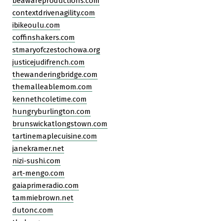
beawareproductions.com
contextdrivenagility.com
ibikeoulu.com
coffinshakers.com
stmaryofczestochowa.org
justicejudifrench.com
thewanderingbridge.com
themalleablemom.com
kennethcoletime.com
hungryburlington.com
brunswickatlongstown.com
tartinemaplecuisine.com
janekramer.net
nizi-sushi.com
art-mengo.com
gaiaprimeradio.com
tammiebrown.net
dutonc.com