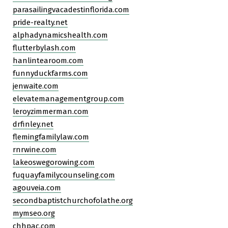
parasailingvacadestinflorida.com
pride-realty.net
alphadynamicshealth.com
flutterbylash.com
hanlintearoom.com
funnyduckfarms.com
jenwaite.com
elevatemanagementgroup.com
leroyzimmerman.com
drfinley.net
flemingfamilylaw.com
rnrwine.com
lakeoswegorowing.com
fuquayfamilycounseling.com
agouveia.com
secondbaptistchurchofolathe.org
mymseo.org
chhpac.com