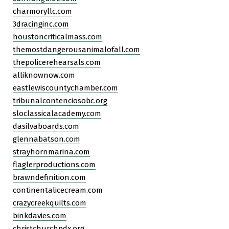
charmoryllc.com
3dracinginc.com
houstoncriticalmass.com
themostdangerousanimalofall.com
thepolicerehearsals.com
alliknownow.com
eastlewiscountychamber.com
tribunalcontenciosobc.org
sloclassicalacademy.com
dasilvaboards.com
glennabatson.com
strayhornmarina.com
flaglerproductions.com
brawndefinition.com
continentalicecream.com
crazycreekquilts.com
binkdavies.com
christchurchpdx.org