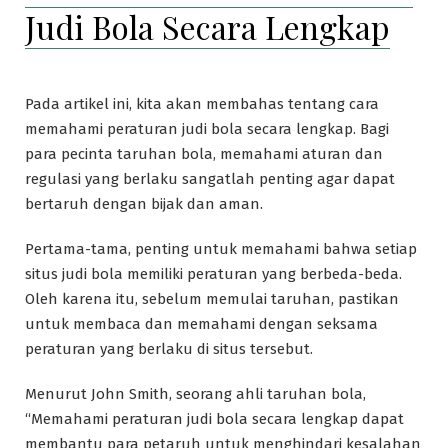
Judi Bola Secara Lengkap
Pada artikel ini, kita akan membahas tentang cara
memahami peraturan judi bola secara lengkap. Bagi
para pecinta taruhan bola, memahami aturan dan
regulasi yang berlaku sangatlah penting agar dapat
bertaruh dengan bijak dan aman.
Pertama-tama, penting untuk memahami bahwa setiap
situs judi bola memiliki peraturan yang berbeda-beda.
Oleh karena itu, sebelum memulai taruhan, pastikan
untuk membaca dan memahami dengan seksama
peraturan yang berlaku di situs tersebut.
Menurut John Smith, seorang ahli taruhan bola,
“Memahami peraturan judi bola secara lengkap dapat
membantu para petaruh untuk menghindari kesalahan