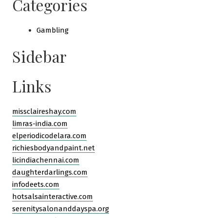
Categories
Gambling
Sidebar
Links
missclaireshay.com
limras-india.com
elperiodicodelara.com
richiesbodyandpaint.net
licindiachennai.com
daughterdarlings.com
infodeets.com
hotsalsainteractive.com
serenitysalonanddayspa.org