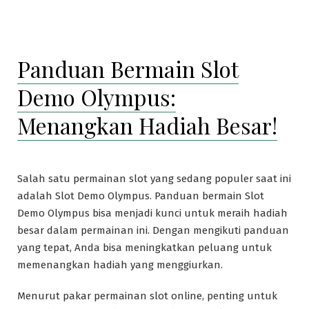
Panduan Bermain Slot
Demo Olympus:
Menangkan Hadiah Besar!
Salah satu permainan slot yang sedang populer saat ini
adalah Slot Demo Olympus. Panduan bermain Slot
Demo Olympus bisa menjadi kunci untuk meraih hadiah
besar dalam permainan ini. Dengan mengikuti panduan
yang tepat, Anda bisa meningkatkan peluang untuk
memenangkan hadiah yang menggiurkan.
Menurut pakar permainan slot online, penting untuk