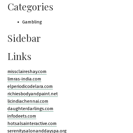
Categories
Gambling
Sidebar
Links
missclaireshay.com
limras-india.com
elperiodicodelara.com
richiesbodyandpaint.net
licindiachennai.com
daughterdarlings.com
infodeets.com
hotsalsainteractive.com
serenitysalonanddayspa.org