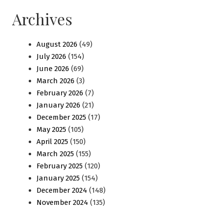
Archives
August 2026
(49)
July 2026
(154)
June 2026
(69)
March 2026
(3)
February 2026
(7)
January 2026
(21)
December 2025
(17)
May 2025
(105)
April 2025
(150)
March 2025
(155)
February 2025
(120)
January 2025
(154)
December 2024
(148)
November 2024
(135)