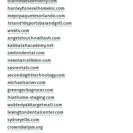
olathekidsdentistry.com
hanleyfuneralhomeinc.com
mejorpaquetesorlando.com
1stand10sportsbarandgrill.com
w4btx.com
angelstouchnaillash.com
kabbalahacademy.net
smilondental.com
newstarcollision.com
sasrentals.com
secondsighttechnology.com
michaelsarver.com
greengeckogrocer.com
hlathome-staging.com
wokteriyakitargetmall.com
lexingtondentalcenter.com
sydneyellis.com
crowndialysis.org