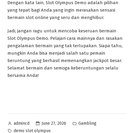
Dengan kata lain, Slot Olympus Demo adalah pilihan
yang tepat bagi Anda yang ingin merasakan sensasi
bermain slot online yang seru dan menghibur.
Jadi, jangan ragu untuk mencoba keseruan bermain
Slot Olympus Demo. Pelajari cara mainnya dan rasakan
pengalaman bermain yang tak terlupakan. Siapa tahu,
mungkin Anda bisa menjadi salah satu pemain
beruntung yang berhasil memenangkan jackpot besar.
Selamat bermain dan semoga keberuntungan selalu
bersama Anda!
Posted
Posted
June 27, 2026
Gambling
admincd
by
in
Tags:
demo slot olympus