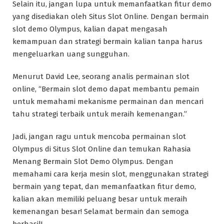
Selain itu, jangan lupa untuk memanfaatkan fitur demo
yang disediakan oleh Situs Slot Online. Dengan bermain
slot demo Olympus, kalian dapat mengasah
kemampuan dan strategi bermain kalian tanpa harus
mengeluarkan uang sungguhan.
Menurut David Lee, seorang analis permainan slot
online, “Bermain slot demo dapat membantu pemain
untuk memahami mekanisme permainan dan mencari
tahu strategi terbaik untuk meraih kemenangan.”
Jadi, jangan ragu untuk mencoba permainan slot
Olympus di Situs Slot Online dan temukan Rahasia
Menang Bermain Slot Demo Olympus. Dengan
memahami cara kerja mesin slot, menggunakan strategi
bermain yang tepat, dan memanfaatkan fitur demo,
kalian akan memiliki peluang besar untuk meraih
kemenangan besar! Selamat bermain dan semoga