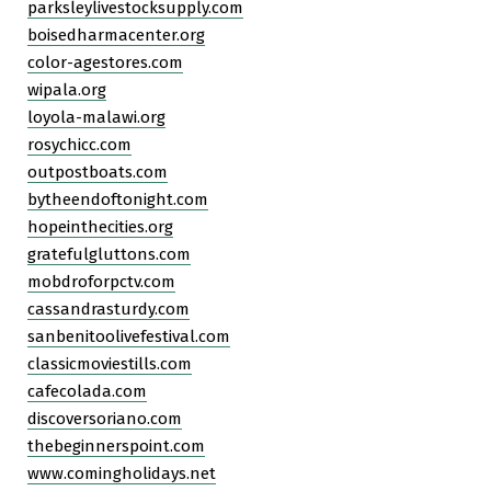
parksleylivestocksupply.com
boisedharmacenter.org
color-agestores.com
wipala.org
loyola-malawi.org
rosychicc.com
outpostboats.com
bytheendoftonight.com
hopeinthecities.org
gratefulgluttons.com
mobdroforpctv.com
cassandrasturdy.com
sanbenitoolivefestival.com
classicmoviestills.com
cafecolada.com
discoversoriano.com
thebeginnerspoint.com
www.comingholidays.net