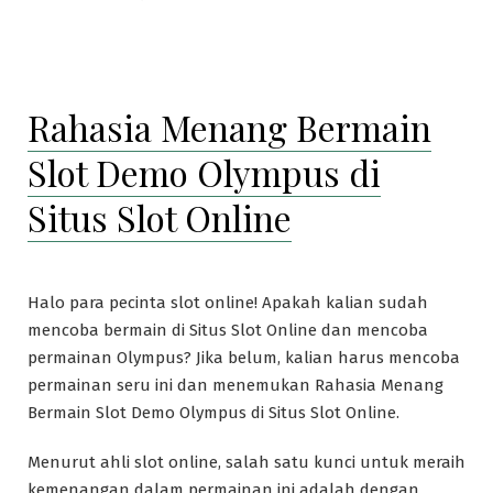
Rahasia Menang Bermain
Slot Demo Olympus di
Situs Slot Online
Halo para pecinta slot online! Apakah kalian sudah
mencoba bermain di Situs Slot Online dan mencoba
permainan Olympus? Jika belum, kalian harus mencoba
permainan seru ini dan menemukan Rahasia Menang
Bermain Slot Demo Olympus di Situs Slot Online.
Menurut ahli slot online, salah satu kunci untuk meraih
kemenangan dalam permainan ini adalah dengan