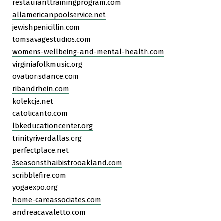
restauranttrainingprogram.com
allamericanpoolservice.net
jewishpenicillin.com
tomsavagestudios.com
womens-wellbeing-and-mental-health.com
virginiafolkmusic.org
ovationsdance.com
ribandrhein.com
kolekcje.net
catolicanto.com
lbkeducationcenter.org
trinityriverdallas.org
perfectplace.net
3seasonsthaibistrooakland.com
scribblefire.com
yogaexpo.org
home-careassociates.com
andreacavaletto.com