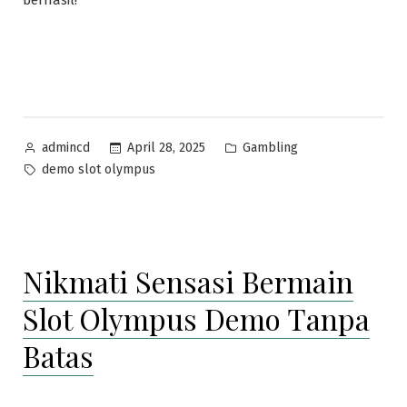
berhasil!
Posted
Posted
April 28, 2025
Gambling
admincd
by
in
Tags:
demo slot olympus
Nikmati Sensasi Bermain
Slot Olympus Demo Tanpa
Batas