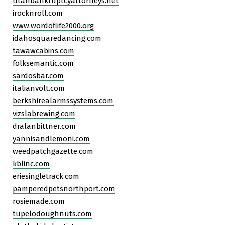
utahbankruptcyattorneys.net
irocknroll.com
www.wordoflife2000.org
idahosquaredancing.com
tawawcabins.com
folksemantic.com
sardosbar.com
italianvolt.com
berkshirealarmssystems.com
vizslabrewing.com
dralanbittner.com
yannisandlemoni.com
weedpatchgazette.com
kblinc.com
eriesingletrack.com
pamperedpetsnorthport.com
rosiemade.com
tupelodoughnuts.com