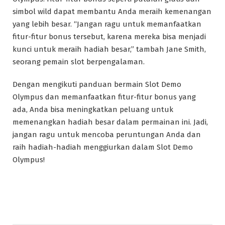
simbol wild dapat membantu Anda meraih kemenangan
yang lebih besar. “Jangan ragu untuk memanfaatkan
fitur-fitur bonus tersebut, karena mereka bisa menjadi
kunci untuk meraih hadiah besar,” tambah Jane Smith,
seorang pemain slot berpengalaman.
Dengan mengikuti panduan bermain Slot Demo
Olympus dan memanfaatkan fitur-fitur bonus yang
ada, Anda bisa meningkatkan peluang untuk
memenangkan hadiah besar dalam permainan ini. Jadi,
jangan ragu untuk mencoba peruntungan Anda dan
raih hadiah-hadiah menggiurkan dalam Slot Demo
Olympus!