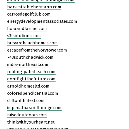
harvesttablehermann.com
carrosdegolfclub.com
energydevelopmentassociates.com
floraandfarmer.com
s3fsolutions.com
brevardbeachhomes.com
escapefromtheivorytower.com
743southchadwick.com
india-northeast.com
roofing-palmbeach.com
dontfightthefuture.com
arnoldhomesltd.com
coloredpencilcentral.com
cliftonfilmfest.com
imperialbarandlounge.com
raisedoutdoors.com
thinkwithyourheart.net