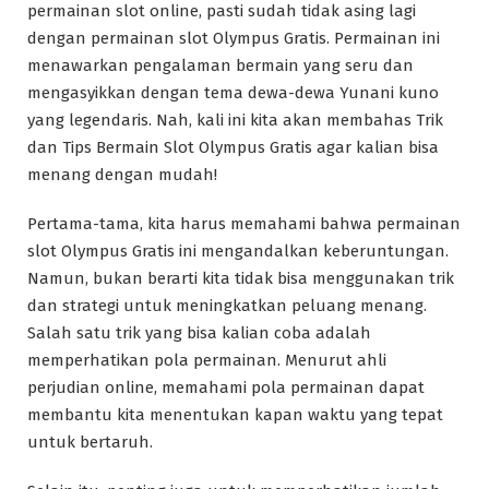
permainan slot online, pasti sudah tidak asing lagi
dengan permainan slot Olympus Gratis. Permainan ini
menawarkan pengalaman bermain yang seru dan
mengasyikkan dengan tema dewa-dewa Yunani kuno
yang legendaris. Nah, kali ini kita akan membahas Trik
dan Tips Bermain Slot Olympus Gratis agar kalian bisa
menang dengan mudah!
Pertama-tama, kita harus memahami bahwa permainan
slot Olympus Gratis ini mengandalkan keberuntungan.
Namun, bukan berarti kita tidak bisa menggunakan trik
dan strategi untuk meningkatkan peluang menang.
Salah satu trik yang bisa kalian coba adalah
memperhatikan pola permainan. Menurut ahli
perjudian online, memahami pola permainan dapat
membantu kita menentukan kapan waktu yang tepat
untuk bertaruh.