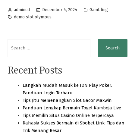
Posted
Posted
December 4, 2024
Gambling
admincd
by
in
Tags:
demo slot olympus
Search
for:
Recent Posts
Langkah Mudah Masuk ke IDN Play Poker:
Panduan Login Terbaru
Tips Jitu Memenangkan Slot Gacor Maxwin
Panduan Lengkap Bermain Togel Kamboja Live
Tips Memilih Situs Casino Online Terpercaya
Rahasia Sukses Bermain di Sbobet Link: Tips dan
Trik Menang Besar