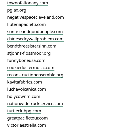
townofaltonany.com
pglax.org
negativespacecleveland.com
liuteriapaoletti.com
sunriseandgoodpeople.com
chinesedrywallproblem.com
bendthreesistersinn.com
stjohns-flossmoor.org
funnyboneusa.com
cookiedustermusic.com
reconstructionensemble.org
kavitafabrics.com
luchavolcanica.com
holycownm.com
nationwidetruckservice.com
turtleclubpg.com
greatpacifictour.com
victoriaestrella.com