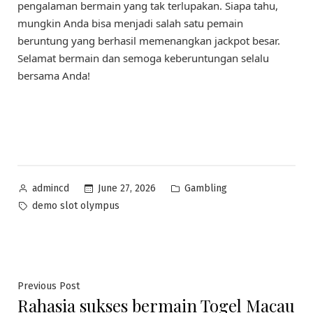
pengalaman bermain yang tak terlupakan. Siapa tahu,
mungkin Anda bisa menjadi salah satu pemain
beruntung yang berhasil memenangkan jackpot besar.
Selamat bermain dan semoga keberuntungan selalu
bersama Anda!
Posted
Posted
June 27, 2026
Gambling
admincd
by
in
Tags:
demo slot olympus
Post
Previous
Previous Post
Rahasia sukses bermain Togel Macau
post: