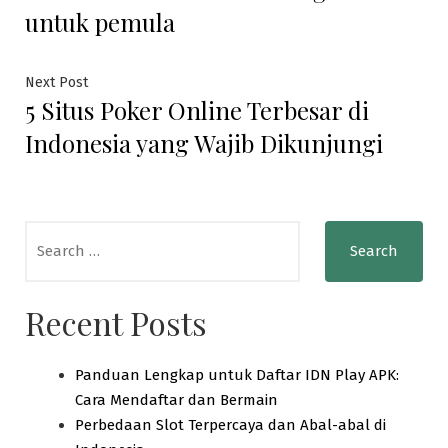
navigation
untuk pemula
Next
Next Post
5 Situs Poker Online Terbesar di
post:
Indonesia yang Wajib Dikunjungi
Search
for:
Recent Posts
Panduan Lengkap untuk Daftar IDN Play APK:
Cara Mendaftar dan Bermain
Perbedaan Slot Terpercaya dan Abal-abal di