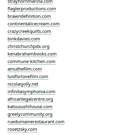
strayhornmarina.com
flaglerproductions.com
brawndefinition.com
continentalicecream.com
crazycreekquilts.com
binkdavies.com
christchurchpdx.org
kenabrahambooks.com
commune-kitchen.com
amuthefilm.com
lustforlovefilm.com
nicolasjolly.net
infinitasymphonia.com
africanlegalcentre.org
katsusushihouse.com
greelycommunity.org
ruedumainerestaurant.com
rosetzsky.com