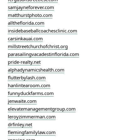
samjayneforever.com
matthurstphoto.com
alltheflorida.com
insidebaseballcoachesclinic.com
carsinkauai.com
millstreetchurchofchrist.org
parasailingvacadestinflorida.com
pride-realty.net
alphadynamicshealth.com
flutterbylash.com
hanlintearoom.com
funnyduckfarms.com
jenwaite.com
elevatemanagementgroup.com
leroyzimmerman.com
drfinley.net
flemingfamilylaw.com
rnrwine.com