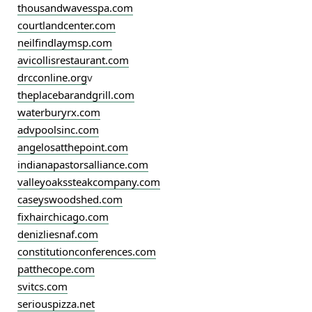
thousandwavesspa.com
courtlandcenter.com
neilfindlaymsp.com
avicollisrestaurant.com
drcconline.org
v
theplacebarandgrill.com
waterburyrx.com
advpoolsinc.com
angelosatthepoint.com
indianapastorsalliance.com
valleyoakssteakcompany.com
caseyswoodshed.com
fixhairchicago.com
denizliesnaf.com
constitutionconferences.com
patthecope.com
svitcs.com
seriouspizza.net