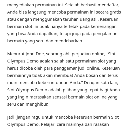
menyediakan permainan ini. Setelah berhasil mendaftar,
Anda bisa langsung mencoba permainan ini secara gratis
atau dengan menggunakan taruhan uang asli. Keseruan
bermain slot ini tidak hanya terletak pada kemenangan
yang bisa Anda dapatkan, tetapi juga pada pengalaman
bermain yang seru dan mendebarkan.
Menurut John Doe, seorang ahli perjudian online, “Slot
Olympus Demo adalah salah satu permainan slot yang
harus dicoba oleh para penggemar judi online. Keseruan
bermainnya tidak akan membuat Anda bosan dan terus
ingin mencoba keberuntungan Anda.” Dengan kata lain,
Slot Olympus Demo adalah pilihan yang tepat bagi Anda
yang ingin merasakan sensasi bermain slot online yang
seru dan menghibur.
Jadi, jangan ragu untuk mencoba keseruan bermain Slot
Olympus Demo. Pelajari cara mainnya dan rasakan