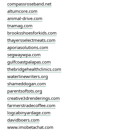
compassroseband.net
altumcore.com
animal-drive.com
tnamag.com
brooksshoesforkids.com
thayersselectmeats.com
aporiasolutions.com
segwaywpa.com
gulfcoastpalapas.com
thebridgehealthclinics.com
waterlinewriters.org
shameddogan.com
parentsoftots.org
creative3drenderings.com
farmerstradecoffee.com
logcabinyardage.com
davidboers.com
www.imobetachat.com