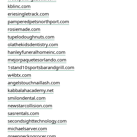
kblinc.com
eriesingletrack.com
pamperedpetsnorthport.com
rosiemade.com
tupelodoughnuts.com
olathekidsdentistry.com
hanleyfuneralhomeinc.com
mejorpaquetesorlando.com
1stand10sportsbarandgrill.com
w4btx.com
angelstouchnaillash.com
kabbalahacademy.net
smilondental.com
newstarcollision.com
sasrentals.com
secondsighttechnology.com
michaelsarver.com
greengeckogrocer.com