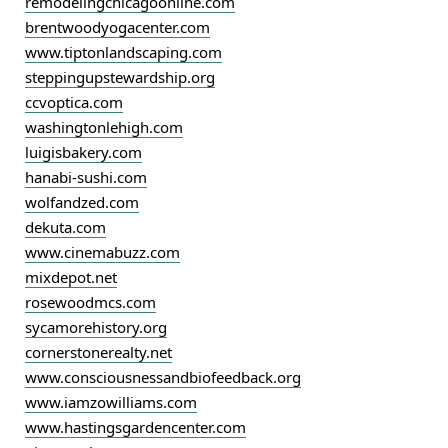
remodelingchicagoonline.com
brentwoodyogacenter.com
www.tiptonlandscaping.com
steppingupstewardship.org
ccvoptica.com
washingtonlehigh.com
luigisbakery.com
hanabi-sushi.com
wolfandzed.com
dekuta.com
www.cinemabuzz.com
mixdepot.net
rosewoodmcs.com
sycamorehistory.org
cornerstonerealty.net
www.consciousnessandbiofeedback.org
www.iamzowilliams.com
www.hastingsgardencenter.com