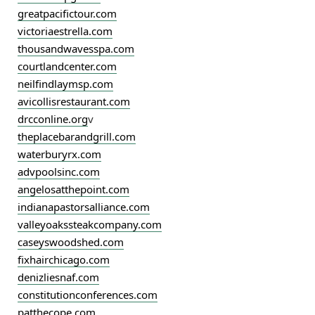
greatpacifictour.com
victoriaestrella.com
thousandwavesspa.com
courtlandcenter.com
neilfindlaymsp.com
avicollisrestaurant.com
drcconline.org
v
theplacebarandgrill.com
waterburyrx.com
advpoolsinc.com
angelosatthepoint.com
indianapastorsalliance.com
valleyoakssteakcompany.com
caseyswoodshed.com
fixhairchicago.com
denizliesnaf.com
constitutionconferences.com
patthecope.com