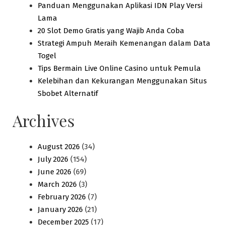
Panduan Menggunakan Aplikasi IDN Play Versi
Lama
20 Slot Demo Gratis yang Wajib Anda Coba
Strategi Ampuh Meraih Kemenangan dalam Data
Togel
Tips Bermain Live Online Casino untuk Pemula
Kelebihan dan Kekurangan Menggunakan Situs
Sbobet Alternatif
Archives
August 2026
(34)
July 2026
(154)
June 2026
(69)
March 2026
(3)
February 2026
(7)
January 2026
(21)
December 2025
(17)