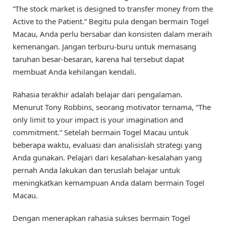
“The stock market is designed to transfer money from the
Active to the Patient.” Begitu pula dengan bermain Togel
Macau, Anda perlu bersabar dan konsisten dalam meraih
kemenangan. Jangan terburu-buru untuk memasang
taruhan besar-besaran, karena hal tersebut dapat
membuat Anda kehilangan kendali.
Rahasia terakhir adalah belajar dari pengalaman.
Menurut Tony Robbins, seorang motivator ternama, “The
only limit to your impact is your imagination and
commitment.” Setelah bermain Togel Macau untuk
beberapa waktu, evaluasi dan analisislah strategi yang
Anda gunakan. Pelajari dari kesalahan-kesalahan yang
pernah Anda lakukan dan teruslah belajar untuk
meningkatkan kemampuan Anda dalam bermain Togel
Macau.
Dengan menerapkan rahasia sukses bermain Togel