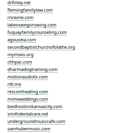
drfinley.net
flemingfamilylaw.com
rnrwine.com
lakeoswegorowing.com
fuquayfamilycounseling.com
agouveia.com
secondbaptistchurchofolathe.org
mymseo.org
chhpac.com
dharmadogtraining.com
motionaudiotx.com
rttl.me
rescomheating.com
mimiweddings.com
besthostinnkansascity.com
smithdentalcare.net
undergroundmusiccafe.com
samhubermusic.com