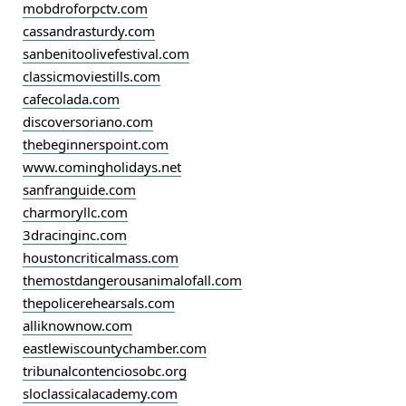
mobdroforpctv.com
cassandrasturdy.com
sanbenitoolivefestival.com
classicmoviestills.com
cafecolada.com
discoversoriano.com
thebeginnerspoint.com
www.comingholidays.net
sanfranguide.com
charmoryllc.com
3dracinginc.com
houstoncriticalmass.com
themostdangerousanimalofall.com
thepolicerehearsals.com
alliknownow.com
eastlewiscountychamber.com
tribunalcontenciosobc.org
sloclassicalacademy.com