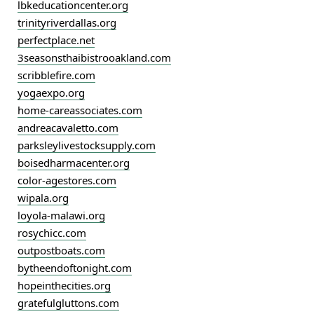
lbkeducationcenter.org
trinityriverdallas.org
perfectplace.net
3seasonsthaibistrooakland.com
scribblefire.com
yogaexpo.org
home-careassociates.com
andreacavaletto.com
parksleylivestocksupply.com
boisedharmacenter.org
color-agestores.com
wipala.org
loyola-malawi.org
rosychicc.com
outpostboats.com
bytheendoftonight.com
hopeinthecities.org
gratefulgluttons.com