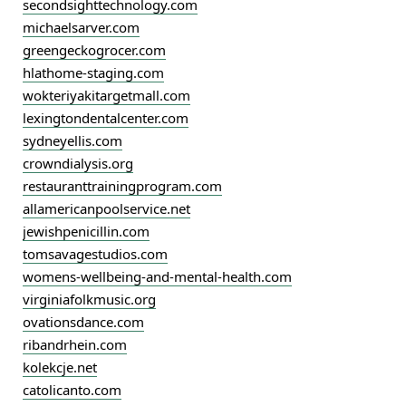
secondsighttechnology.com
michaelsarver.com
greengeckogrocer.com
hlathome-staging.com
wokteriyakitargetmall.com
lexingtondentalcenter.com
sydneyellis.com
crowndialysis.org
restauranttrainingprogram.com
allamericanpoolservice.net
jewishpenicillin.com
tomsavagestudios.com
womens-wellbeing-and-mental-health.com
virginiafolkmusic.org
ovationsdance.com
ribandrhein.com
kolekcje.net
catolicanto.com