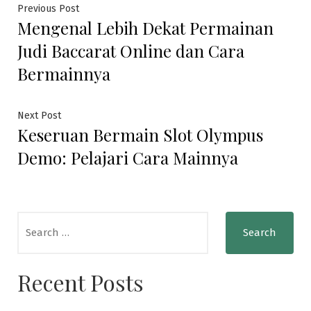
Post
Previous
Previous Post
Mengenal Lebih Dekat Permainan
post:
navigation
Judi Baccarat Online dan Cara
Bermainnya
Next
Next Post
Keseruan Bermain Slot Olympus
post:
Demo: Pelajari Cara Mainnya
Search
for:
Recent Posts