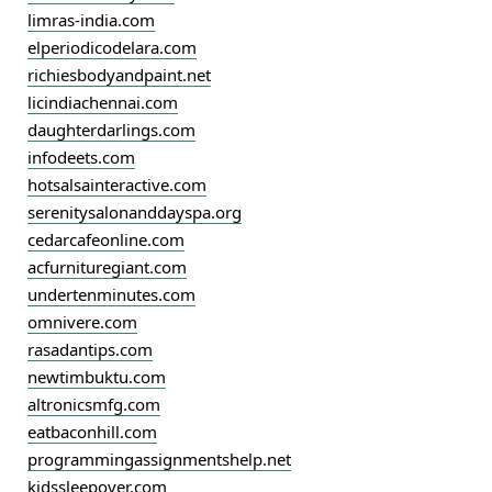
limras-india.com
elperiodicodelara.com
richiesbodyandpaint.net
licindiachennai.com
daughterdarlings.com
infodeets.com
hotsalsainteractive.com
serenitysalonanddayspa.org
cedarcafeonline.com
acfurnituregiant.com
undertenminutes.com
omnivere.com
rasadantips.com
newtimbuktu.com
altronicsmfg.com
eatbaconhill.com
programmingassignmentshelp.net
kidssleepover.com