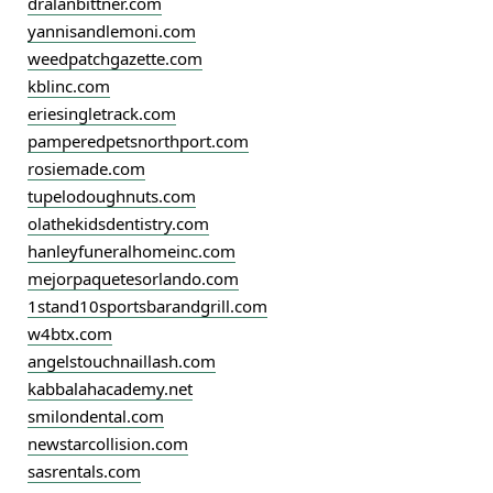
dralanbittner.com
yannisandlemoni.com
weedpatchgazette.com
kblinc.com
eriesingletrack.com
pamperedpetsnorthport.com
rosiemade.com
tupelodoughnuts.com
olathekidsdentistry.com
hanleyfuneralhomeinc.com
mejorpaquetesorlando.com
1stand10sportsbarandgrill.com
w4btx.com
angelstouchnaillash.com
kabbalahacademy.net
smilondental.com
newstarcollision.com
sasrentals.com