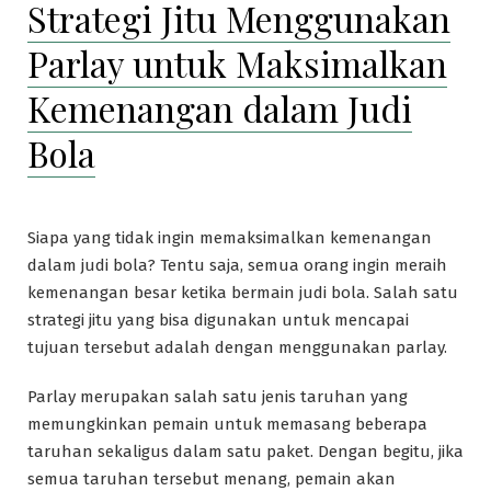
Strategi Jitu Menggunakan
Parlay untuk Maksimalkan
Kemenangan dalam Judi
Bola
Siapa yang tidak ingin memaksimalkan kemenangan
dalam judi bola? Tentu saja, semua orang ingin meraih
kemenangan besar ketika bermain judi bola. Salah satu
strategi jitu yang bisa digunakan untuk mencapai
tujuan tersebut adalah dengan menggunakan parlay.
Parlay merupakan salah satu jenis taruhan yang
memungkinkan pemain untuk memasang beberapa
taruhan sekaligus dalam satu paket. Dengan begitu, jika
semua taruhan tersebut menang, pemain akan