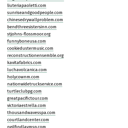
liuteriapaoletti.com
sunriseandgoodpeople.com
chinesedrywallproblem.com
bendthreesistersinn.com
stjohns-flossmoor.org
funnyboneusa.com
cookiedustermusic.com
reconstructionensemble.org
kavitafabrics.com
luchavolcanica.com
holycownm.com
nationwidetruckservice.com
turtleclubpg.com
greatpacifictour.com
victoriaestrella.com
thousandwavesspa.com
courtlandcenter.com
neilfindlaymsp.com