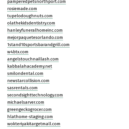
pamperedpetsnorthport.com
rosiemade.com
tupelodoughnuts.com
olathekidsdentistry.com
hanleyfuneralhomeinc.com
mejorpaquetesorlando.com
1stand10sportsbarandgrill.com
w4btx.com
angelstouchnaillash.com
kabbalahacademy.net
smilondental.com
newstarcollision.com
sasrentals.com
secondsighttechnology.com
michaelsarver.com
greengeckogrocer.com
hlathome-staging.com
wokteriyakitargetmall.com