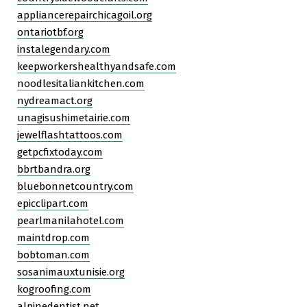
appliancerepairchicagoil.org
ontariotbf.org
instalegendary.com
keepworkershealthyandsafe.com
noodlesitaliankitchen.com
nydreamact.org
unagisushimetairie.com
jewelflashtattoos.com
getpcfixtoday.com
bbrtbandra.org
bluebonnetcountry.com
epicclipart.com
pearlmanilahotel.com
maintdrop.com
bobtoman.com
sosanimauxtunisie.org
kogroofing.com
alpinedentist.net