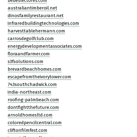
bebeslectores.com
australiantimberoil.net
dinosfamilyrestaurant.net
infraredbuildingtechnologies.com
harvesttablehermann.com
carrosdegolfclub.com
energydevelopmentassociates.com
floraandfarmer.com
s3fsolutions.com
brevardbeachhomes.com
escapefromtheivorytower.com
743southchadwick.com
india-northeast.com
roofing-palmbeach.com
dontfightthefuture.com
arnoldhomesltd.com
coloredpencilcentral.com
cliftonfilmfest.com