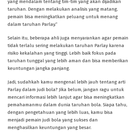
yang mendalam tentang tim-tim yang akan dijadikan
taruhan. Dengan melakukan analisis yang matang,
pemain bisa meningkatkan peluang untuk menang
dalam taruhan Parlay.”
Selain itu, beberapa ahli juga menyarankan agar pemain
tidak terlalu sering melakukan taruhan Parlay karena
risiko kekalahan yang tinggi. Lebih baik fokus pada
taruhan tunggal yang lebih aman dan bisa memberikan
keuntungan jangka panjang.
Jadi, sudahkah kamu mengenal lebih jauh tentang arti
Parlay dalam judi bola? Jika belum, jangan ragu untuk
mencari informasi lebih lanjut agar bisa meningkatkan
pemahamanmu dalam dunia taruhan bola. Siapa tahu,
dengan pengetahuan yang lebih luas, kamu bisa
menjadi pemain judi bola yang sukses dan
menghasilkan keuntungan yang besar.