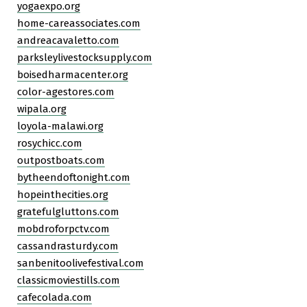
yogaexpo.org
home-careassociates.com
andreacavaletto.com
parksleylivestocksupply.com
boisedharmacenter.org
color-agestores.com
wipala.org
loyola-malawi.org
rosychicc.com
outpostboats.com
bytheendoftonight.com
hopeinthecities.org
gratefulgluttons.com
mobdroforpctv.com
cassandrasturdy.com
sanbenitoolivefestival.com
classicmoviestills.com
cafecolada.com