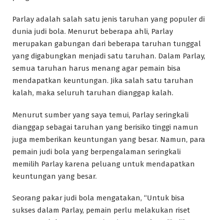
Parlay adalah salah satu jenis taruhan yang populer di
dunia judi bola. Menurut beberapa ahli, Parlay
merupakan gabungan dari beberapa taruhan tunggal
yang digabungkan menjadi satu taruhan. Dalam Parlay,
semua taruhan harus menang agar pemain bisa
mendapatkan keuntungan. Jika salah satu taruhan
kalah, maka seluruh taruhan dianggap kalah.
Menurut sumber yang saya temui, Parlay seringkali
dianggap sebagai taruhan yang berisiko tinggi namun
juga memberikan keuntungan yang besar. Namun, para
pemain judi bola yang berpengalaman seringkali
memilih Parlay karena peluang untuk mendapatkan
keuntungan yang besar.
Seorang pakar judi bola mengatakan, “Untuk bisa
sukses dalam Parlay, pemain perlu melakukan riset