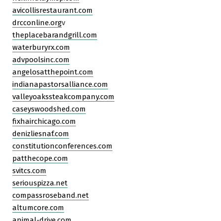
avicollisrestaurant.com
drcconline.org
v
theplacebarandgrill.com
waterburyrx.com
advpoolsinc.com
angelosatthepoint.com
indianapastorsalliance.com
valleyoakssteakcompany.com
caseyswoodshed.com
fixhairchicago.com
denizliesnaf.com
constitutionconferences.com
patthecope.com
svitcs.com
seriouspizza.net
compassroseband.net
altumcore.com
animal-drive.com