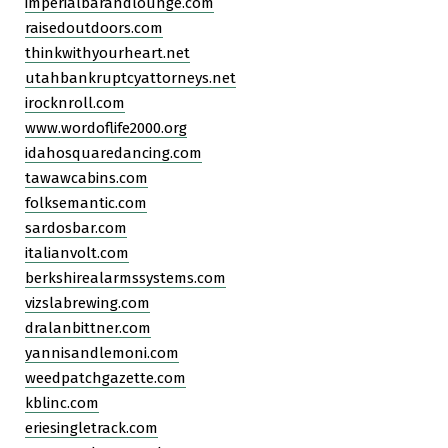
imperialbarandlounge.com
raisedoutdoors.com
thinkwithyourheart.net
utahbankruptcyattorneys.net
irocknroll.com
www.wordoflife2000.org
idahosquaredancing.com
tawawcabins.com
folksemantic.com
sardosbar.com
italianvolt.com
berkshirealarmssystems.com
vizslabrewing.com
dralanbittner.com
yannisandlemoni.com
weedpatchgazette.com
kblinc.com
eriesingletrack.com