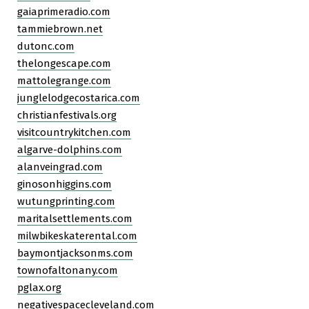
gaiaprimeradio.com
tammiebrown.net
dutonc.com
thelongescape.com
mattolegrange.com
junglelodgecostarica.com
christianfestivals.org
visitcountrykitchen.com
algarve-dolphins.com
alanveingrad.com
ginosonhiggins.com
wutungprinting.com
maritalsettlements.com
milwbikeskaterental.com
baymontjacksonms.com
townofaltonany.com
pglax.org
negativespacecleveland.com