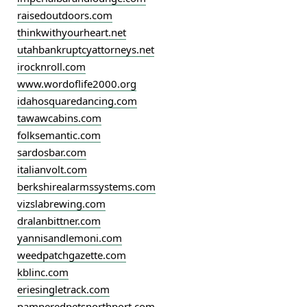
raisedoutdoors.com
thinkwithyourheart.net
utahbankruptcyattorneys.net
irocknroll.com
www.wordoflife2000.org
idahosquaredancing.com
tawawcabins.com
folksemantic.com
sardosbar.com
italianvolt.com
berkshirealarmssystems.com
vizslabrewing.com
dralanbittner.com
yannisandlemoni.com
weedpatchgazette.com
kblinc.com
eriesingletrack.com
pamperedpetsnorthport.com