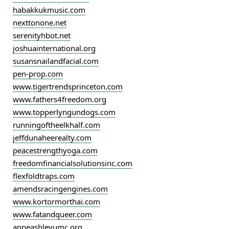
habakkukmusic.com
nexttonone.net
serenityhbot.net
joshuainternational.org
susansnailandfacial.com
pen-prop.com
www.tigertrendsprinceton.com
www.fathers4freedom.org
www.topperlyngundogs.com
runningoftheelkhalf.com
jeffdunaheerealty.com
peacestrengthyoga.com
freedomfinancialsolutionsinc.com
flexfoldtraps.com
amendsracingengines.com
www.kortormorthai.com
www.fatandqueer.com
anneashleyumc.org