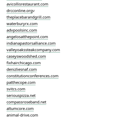
avicollisrestaurant.com
drcconline.org
v
theplacebarandgrill.com
waterburyrx.com
advpoolsinc.com
angelosatthepoint.com
indianapastorsalliance.com
valleyoakssteakcompany.com
caseyswoodshed.com
fixhairchicago.com
denizliesnaf.com
constitutionconferences.com
patthecope.com
svitcs.com
seriouspizza.net
compassroseband.net
altumcore.com
animal-drive.com