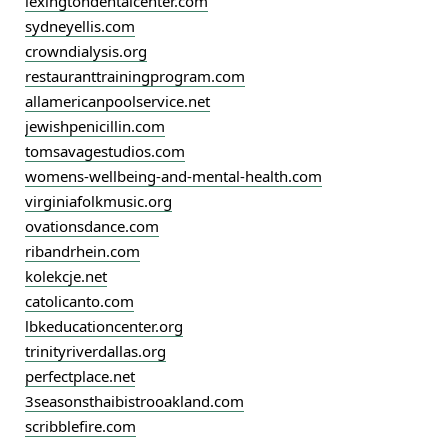
lexingtondentalcenter.com
sydneyellis.com
crowndialysis.org
restauranttrainingprogram.com
allamericanpoolservice.net
jewishpenicillin.com
tomsavagestudios.com
womens-wellbeing-and-mental-health.com
virginiafolkmusic.org
ovationsdance.com
ribandrhein.com
kolekcje.net
catolicanto.com
lbkeducationcenter.org
trinityriverdallas.org
perfectplace.net
3seasonsthaibistrooakland.com
scribblefire.com