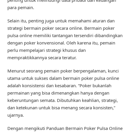
para pemain.
Selain itu, penting juga untuk memahami aturan dan
strategi bermain poker secara online. Bermain poker
pulsa online memiliki tantangan tersendiri dibandingkan
dengan poker konvensional. Oleh karena itu, pemain
perlu mempelajari strategi khusus dan
mempraktikkannya secara teratur.
Menurut seorang pemain poker berpengalaman, kunci
utama untuk sukses dalam bermain poker pulsa online
adalah konsistensi dan kesabaran. “Poker bukanlah
permainan yang bisa dimenangkan hanya dengan
keberuntungan semata. Dibutuhkan keahlian, strategi,
dan ketekunan untuk bisa menang secara konsisten,”
ujarnya.
Dengan mengikuti Panduan Bermain Poker Pulsa Online