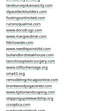
landsurveyskansascity.com
stpauldeckbuilders.com
footingsunlimited.com
runsnoqualmie.com
www.docsdrugs.com
www.margiesdiner.com
fdlchowder.com
www.needlepointsltd.com
bullandbirdsteakhouse.com
lascolinasplasticsurgery.com
www.cliftonheritage.org
sma43.org
remodelingchicagoonline.com
brentwoodyogacenter.com
www.tiptonlandscaping.com
steppingupstewardship.org
ccvoptica.com
washingtonlehigh.com