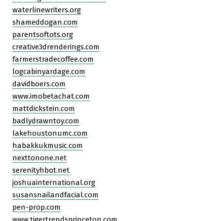
waterlinewriters.org
shameddogan.com
parentsoftots.org
creative3drenderings.com
farmerstradecoffee.com
logcabinyardage.com
davidboers.com
www.imobetachat.com
mattdickstein.com
badlydrawntoy.com
lakehoustonumc.com
habakkukmusic.com
nexttonone.net
serenityhbot.net
joshuainternational.org
susansnailandfacial.com
pen-prop.com
www.tigertrendsprinceton.com