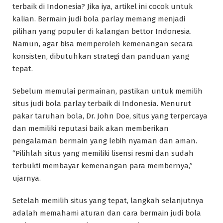
terbaik di Indonesia? Jika iya, artikel ini cocok untuk
kalian. Bermain judi bola parlay memang menjadi
pilihan yang populer di kalangan bettor Indonesia.
Namun, agar bisa memperoleh kemenangan secara
konsisten, dibutuhkan strategi dan panduan yang
tepat.
Sebelum memulai permainan, pastikan untuk memilih
situs judi bola parlay terbaik di Indonesia. Menurut
pakar taruhan bola, Dr. John Doe, situs yang terpercaya
dan memiliki reputasi baik akan memberikan
pengalaman bermain yang lebih nyaman dan aman.
“Pilihlah situs yang memiliki lisensi resmi dan sudah
terbukti membayar kemenangan para membernya,”
ujarnya.
Setelah memilih situs yang tepat, langkah selanjutnya
adalah memahami aturan dan cara bermain judi bola