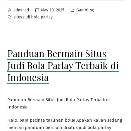
Posted
Posted
May 10, 2025
Gambling
admincd
by
in
Tags:
situs judi bola parlay
Panduan Bermain Situs
Judi Bola Parlay Terbaik di
Indonesia
Panduan Bermain Situs Judi Bola Parlay Terbaik di
Indonesia
Halo, para pecinta taruhan bola! Apakah kalian sedang
mencari panduan bermain di situs judi bola parlay