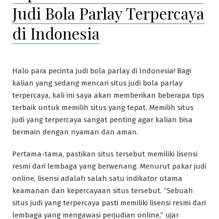
Judi Bola Parlay Terpercaya
di Indonesia
Halo para pecinta judi bola parlay di Indonesia! Bagi
kalian yang sedang mencari situs judi bola parlay
terpercaya, kali ini saya akan memberikan beberapa tips
terbaik untuk memilih situs yang tepat. Memilih situs
judi yang terpercaya sangat penting agar kalian bisa
bermain dengan nyaman dan aman.
Pertama-tama, pastikan situs tersebut memiliki lisensi
resmi dari lembaga yang berwenang. Menurut pakar judi
online, lisensi adalah salah satu indikator utama
keamanan dan kepercayaan situs tersebut. “Sebuah
situs judi yang terpercaya pasti memiliki lisensi resmi dari
lembaga yang mengawasi perjudian online,” ujar