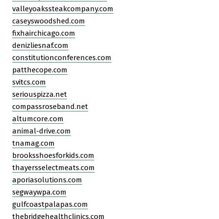
valleyoakssteakcompany.com
caseyswoodshed.com
fixhairchicago.com
denizliesnaf.com
constitutionconferences.com
patthecope.com
svitcs.com
seriouspizza.net
compassroseband.net
altumcore.com
animal-drive.com
tnamag.com
brooksshoesforkids.com
thayersselectmeats.com
aporiasolutions.com
segwaywpa.com
gulfcoastpalapas.com
thebridgehealthclinics.com