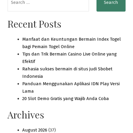
for:
Recent Posts
Manfaat dan Keuntungan Bermain Index Togel
bagi Pemain Togel Online
Tips dan Trik Bermain Casino Live Online yang
Efektif
Rahasia sukses bermain di situs judi Sbobet
Indonesia
Panduan Menggunakan Aplikasi IDN Play Versi
Lama
20 Slot Demo Gratis yang Wajib Anda Coba
Archives
August 2026
(37)