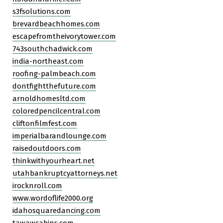
s3fsolutions.com
brevardbeachhomes.com
escapefromtheivorytower.com
743southchadwick.com
india-northeast.com
roofing-palmbeach.com
dontfightthefuture.com
arnoldhomesltd.com
coloredpencilcentral.com
cliftonfilmfest.com
imperialbarandlounge.com
raisedoutdoors.com
thinkwithyourheart.net
utahbankruptcyattorneys.net
irocknroll.com
www.wordoflife2000.org
idahosquaredancing.com
tawawcabins.com