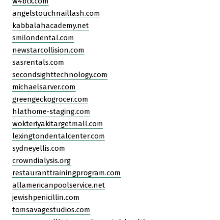
w4btx.com
angelstouchnaillash.com
kabbalahacademy.net
smilondental.com
newstarcollision.com
sasrentals.com
secondsighttechnology.com
michaelsarver.com
greengeckogrocer.com
hlathome-staging.com
wokteriyakitargetmall.com
lexingtondentalcenter.com
sydneyellis.com
crowndialysis.org
restauranttrainingprogram.com
allamericanpoolservice.net
jewishpenicillin.com
tomsavagestudios.com