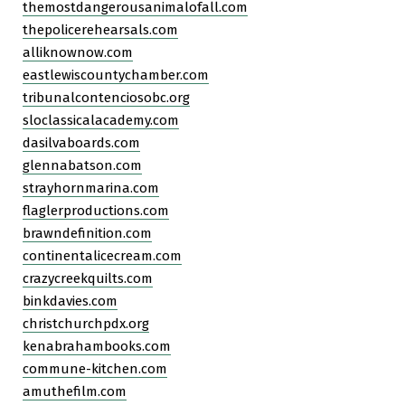
themostdangerousanimalofall.com
thepolicerehearsals.com
alliknownow.com
eastlewiscountychamber.com
tribunalcontenciosobc.org
sloclassicalacademy.com
dasilvaboards.com
glennabatson.com
strayhornmarina.com
flaglerproductions.com
brawndefinition.com
continentalicecream.com
crazycreekquilts.com
binkdavies.com
christchurchpdx.org
kenabrahambooks.com
commune-kitchen.com
amuthefilm.com