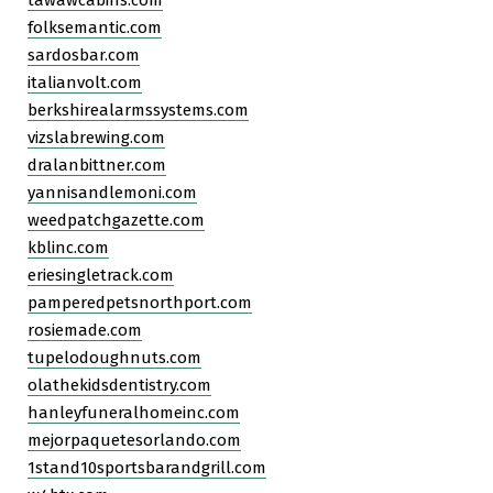
folksemantic.com
sardosbar.com
italianvolt.com
berkshirealarmssystems.com
vizslabrewing.com
dralanbittner.com
yannisandlemoni.com
weedpatchgazette.com
kblinc.com
eriesingletrack.com
pamperedpetsnorthport.com
rosiemade.com
tupelodoughnuts.com
olathekidsdentistry.com
hanleyfuneralhomeinc.com
mejorpaquetesorlando.com
1stand10sportsbarandgrill.com