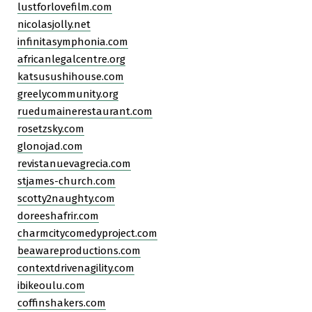
lustforlovefilm.com
nicolasjolly.net
infinitasymphonia.com
africanlegalcentre.org
katsusushihouse.com
greelycommunity.org
ruedumainerestaurant.com
rosetzsky.com
glonojad.com
revistanuevagrecia.com
stjames-church.com
scotty2naughty.com
doreeshafrir.com
charmcitycomedyproject.com
beawareproductions.com
contextdrivenagility.com
ibikeoulu.com
coffinshakers.com