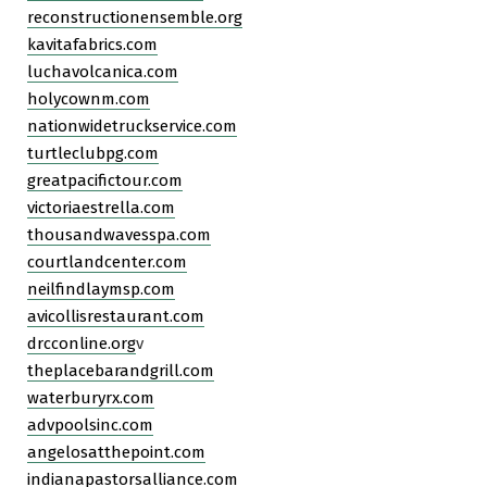
reconstructionensemble.org
kavitafabrics.com
luchavolcanica.com
holycownm.com
nationwidetruckservice.com
turtleclubpg.com
greatpacifictour.com
victoriaestrella.com
thousandwavesspa.com
courtlandcenter.com
neilfindlaymsp.com
avicollisrestaurant.com
drcconline.org
v
theplacebarandgrill.com
waterburyrx.com
advpoolsinc.com
angelosatthepoint.com
indianapastorsalliance.com