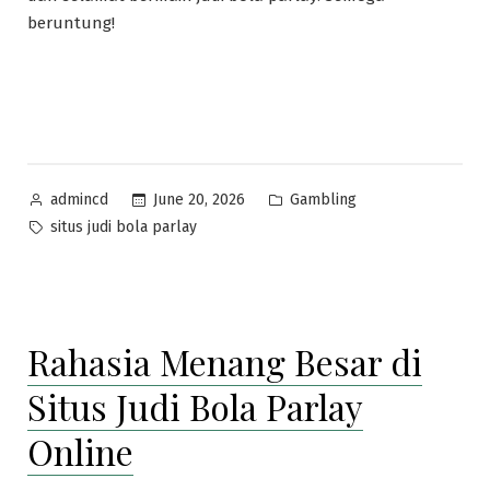
beruntung!
Posted
Posted
June 20, 2026
Gambling
admincd
by
in
Tags:
situs judi bola parlay
Rahasia Menang Besar di
Situs Judi Bola Parlay
Online