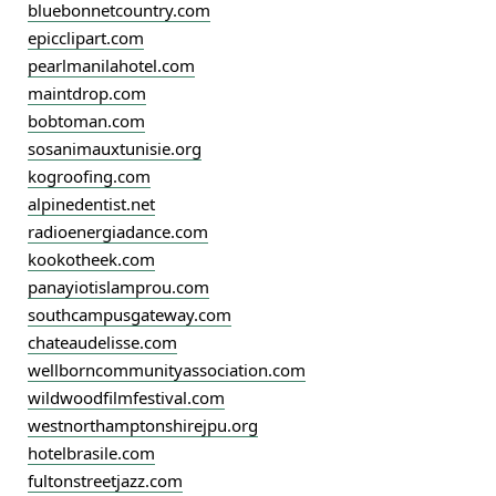
bluebonnetcountry.com
epicclipart.com
pearlmanilahotel.com
maintdrop.com
bobtoman.com
sosanimauxtunisie.org
kogroofing.com
alpinedentist.net
radioenergiadance.com
kookotheek.com
panayiotislamprou.com
southcampusgateway.com
chateaudelisse.com
wellborncommunityassociation.com
wildwoodfilmfestival.com
westnorthamptonshirejpu.org
hotelbrasile.com
fultonstreetjazz.com