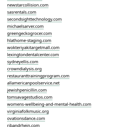
newstarcollision.com
sasrentals.com
secondsighttechnology.com
michaelsarver.com
greengeckogrocer.com
hlathome-staging.com
wokteriyakitargetmall.com
lexingtondentalcenter.com
sydneyellis.com
crowndialysis.org
restauranttrainingprogram.com
allamericanpoolservice.net
jewishpenicillin.com
tomsavagestudios.com
womens-wellbeing-and-mental-health.com
virginiafolkmusic.org
ovationsdance.com
ribandrhein.com