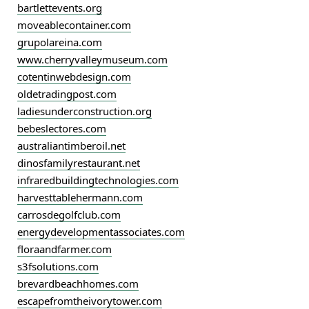
bartlettevents.org
moveablecontainer.com
grupolareina.com
www.cherryvalleymuseum.com
cotentinwebdesign.com
oldetradingpost.com
ladiesunderconstruction.org
bebeslectores.com
australiantimberoil.net
dinosfamilyrestaurant.net
infraredbuildingtechnologies.com
harvesttablehermann.com
carrosdegolfclub.com
energydevelopmentassociates.com
floraandfarmer.com
s3fsolutions.com
brevardbeachhomes.com
escapefromtheivorytower.com