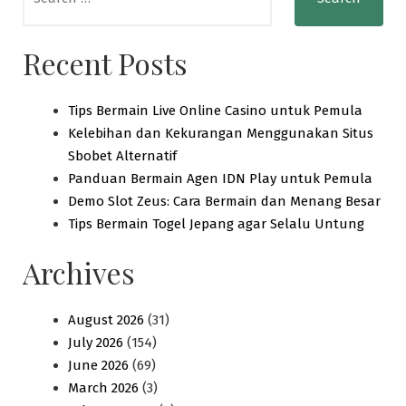
for:
Recent Posts
Tips Bermain Live Online Casino untuk Pemula
Kelebihan dan Kekurangan Menggunakan Situs
Sbobet Alternatif
Panduan Bermain Agen IDN Play untuk Pemula
Demo Slot Zeus: Cara Bermain dan Menang Besar
Tips Bermain Togel Jepang agar Selalu Untung
Archives
August 2026
(31)
July 2026
(154)
June 2026
(69)
March 2026
(3)