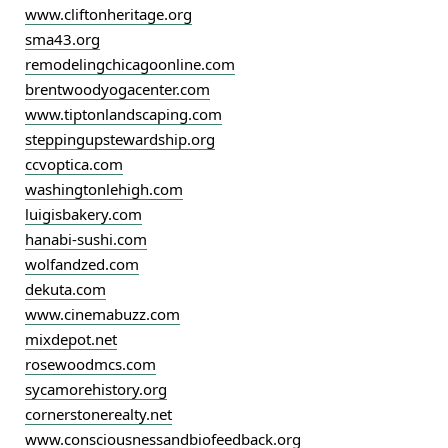
www.cliftonheritage.org
sma43.org
remodelingchicagoonline.com
brentwoodyogacenter.com
www.tiptonlandscaping.com
steppingupstewardship.org
ccvoptica.com
washingtonlehigh.com
luigisbakery.com
hanabi-sushi.com
wolfandzed.com
dekuta.com
www.cinemabuzz.com
mixdepot.net
rosewoodmcs.com
sycamorehistory.org
cornerstonerealty.net
www.consciousnessandbiofeedback.org