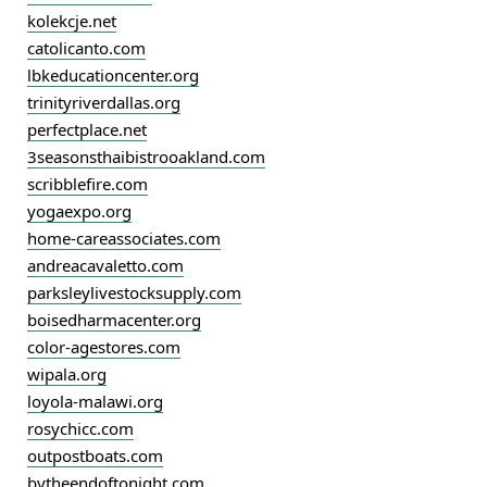
kolekcje.net
catolicanto.com
lbkeducationcenter.org
trinityriverdallas.org
perfectplace.net
3seasonsthaibistrooakland.com
scribblefire.com
yogaexpo.org
home-careassociates.com
andreacavaletto.com
parksleylivestocksupply.com
boisedharmacenter.org
color-agestores.com
wipala.org
loyola-malawi.org
rosychicc.com
outpostboats.com
bytheendoftonight.com