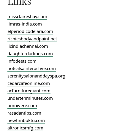
Links
missclaireshay.com
limras-india.com
elperiodicodelara.com
richiesbodyandpaint.net
licindiachennai.com
daughterdarlings.com
infodeets.com
hotsalsainteractive.com
serenitysalonanddayspa.org
cedarcafeonline.com
acfurnituregiant.com
undertenminutes.com
omnivere.com
rasadantips.com
newtimbuktu.com
altronicsmfg.com