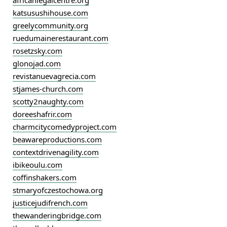
katsusushihouse.com
greelycommunity.org
ruedumainerestaurant.com
rosetzsky.com
glonojad.com
revistanuevagrecia.com
stjames-church.com
scotty2naughty.com
doreeshafrir.com
charmcitycomedyproject.com
beawareproductions.com
contextdrivenagility.com
ibikeoulu.com
coffinshakers.com
stmaryofczestochowa.org
justicejudifrench.com
thewanderingbridge.com