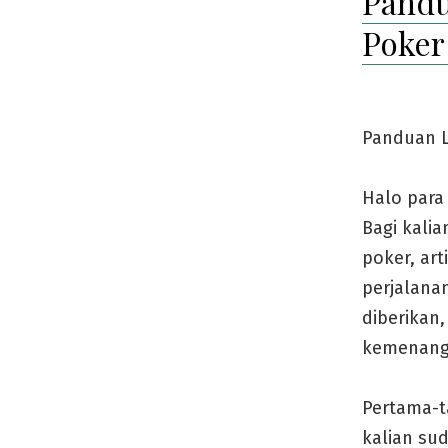
Pandu
Poker
Panduan L
Halo para 
Bagi kalia
poker, ar
perjalana
diberikan
kemenang
Pertama-t
kalian su