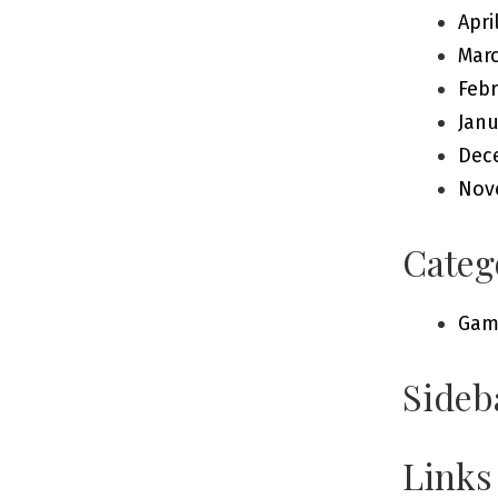
Apri
Mar
Febr
Janu
Dec
Nov
Categ
Gam
Sideb
Links