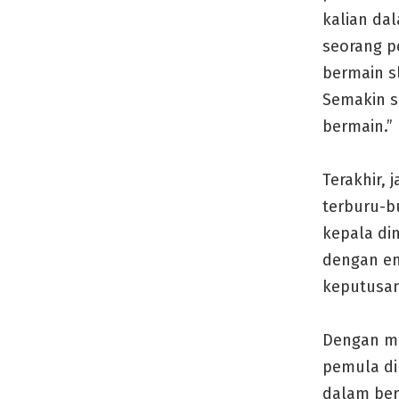
kalian da
seorang p
bermain s
Semakin s
bermain.”
Terakhir,
terburu-b
kepala din
dengan em
keputusan
Dengan me
pemula di 
dalam ber