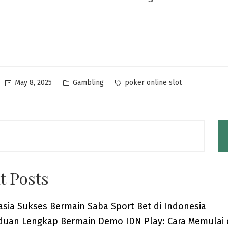
Posted
Tags:
May 8, 2025
Gambling
poker online slot
in
t Posts
sia Sukses Bermain Saba Sport Bet di Indonesia
duan Lengkap Bermain Demo IDN Play: Cara Memulai