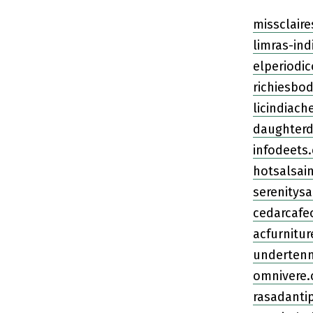
missclair
limras-in
elperiodi
richiesbo
licindiac
daughterd
infodeets
hotsalsai
serenitys
cedarcafe
acfurnitu
underten
omnivere
rasadanti