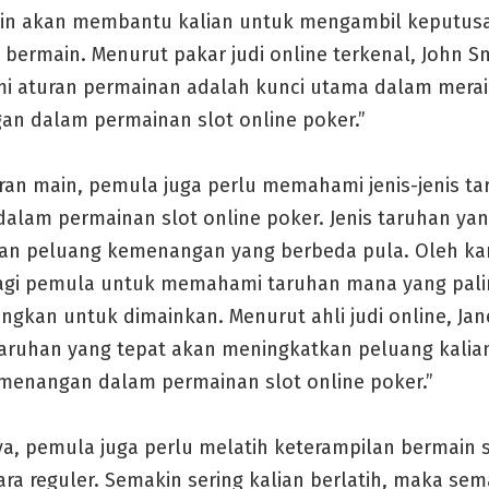
in akan membantu kalian untuk mengambil keputus
 bermain. Menurut pakar judi online terkenal, John S
 aturan permainan adalah kunci utama dalam mera
n dalam permainan slot online poker.”
uran main, pemula juga perlu memahami jenis-jenis t
dalam permainan slot online poker. Jenis taruhan ya
n peluang kemenangan yang berbeda pula. Oleh kar
agi pemula untuk memahami taruhan mana yang pali
gkan untuk dimainkan. Menurut ahli judi online, Jan
taruhan yang tepat akan meningkatkan peluang kalia
menangan dalam permainan slot online poker.”
ya, pemula juga perlu melatih keterampilan bermain s
ara reguler. Semakin sering kalian berlatih, maka sem