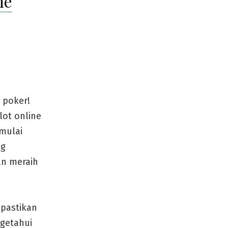
ne
 poker!
lot online
mulai
ng
an meraih
 pastikan
getahui