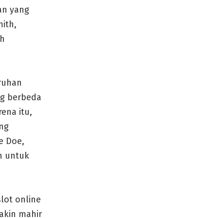
an yang
mith,
ih
aruhan
ng berbeda
ena itu,
ng
e Doe,
n untuk
lot online
akin mahir