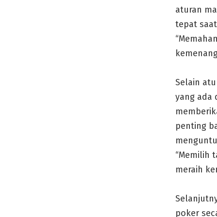
aturan ma
tepat saat
“Memahami
kemenanga
Selain at
yang ada 
memberika
penting b
menguntun
“Memilih 
meraih ke
Selanjutn
poker sec