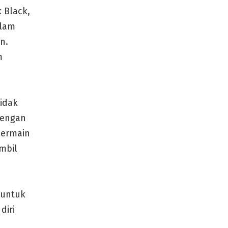
 Black,
alam
n.
m
tidak
dengan
 bermain
mbil
 untuk
diri