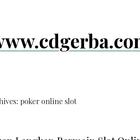
www.cdgerba.co
hives:
poker online slot