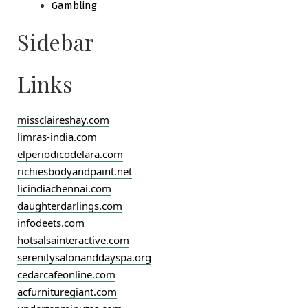
Gambling
Sidebar
Links
missclaireshay.com
limras-india.com
elperiodicodelara.com
richiesbodyandpaint.net
licindiachennai.com
daughterdarlings.com
infodeets.com
hotsalsainteractive.com
serenitysalonanddayspa.org
cedarcafeonline.com
acfurnituregiant.com