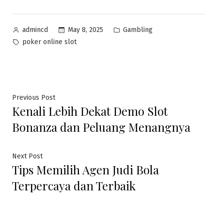
Posted
Posted
May 8, 2025
Gambling
admincd
by
in
Tags:
poker online slot
Post
Previous
Previous Post
Kenali Lebih Dekat Demo Slot
post:
navigation
Bonanza dan Peluang Menangnya
Next
Next Post
Tips Memilih Agen Judi Bola
post:
Terpercaya dan Terbaik