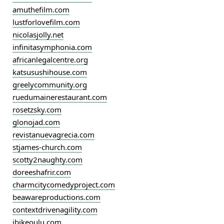
amuthefilm.com
lustforlovefilm.com
nicolasjolly.net
infinitasymphonia.com
africanlegalcentre.org
katsusushihouse.com
greelycommunity.org
ruedumainerestaurant.com
rosetzsky.com
glonojad.com
revistanuevagrecia.com
stjames-church.com
scotty2naughty.com
doreeshafrir.com
charmcitycomedyproject.com
beawareproductions.com
contextdrivenagility.com
ibikeoulu.com