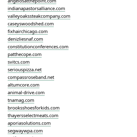
angelosatthepoint.com
indianapastorsalliance.com
valleyoakssteakcompany.com
caseyswoodshed.com
fixhairchicago.com
denizliesnaf.com
constitutionconferences.com
patthecope.com
svitcs.com
seriouspizza.net
compassroseband.net
altumcore.com
animal-drive.com
tnamag.com
brooksshoesforkids.com
thayersselectmeats.com
aporiasolutions.com
segwaywpa.com