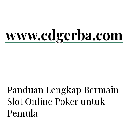
Skip
to
content
www.cdgerba.com
Panduan Lengkap Bermain
Slot Online Poker untuk
Pemula