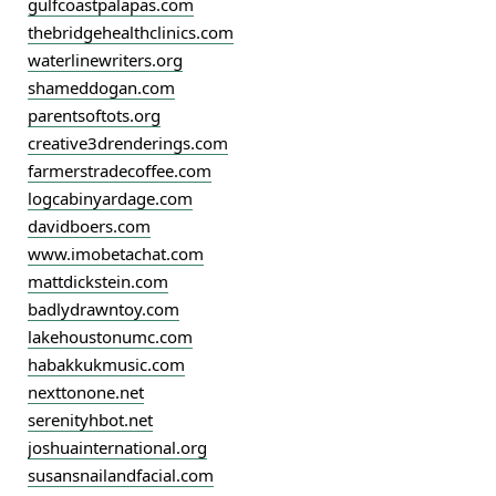
gulfcoastpalapas.com
thebridgehealthclinics.com
waterlinewriters.org
shameddogan.com
parentsoftots.org
creative3drenderings.com
farmerstradecoffee.com
logcabinyardage.com
davidboers.com
www.imobetachat.com
mattdickstein.com
badlydrawntoy.com
lakehoustonumc.com
habakkukmusic.com
nexttonone.net
serenityhbot.net
joshuainternational.org
susansnailandfacial.com