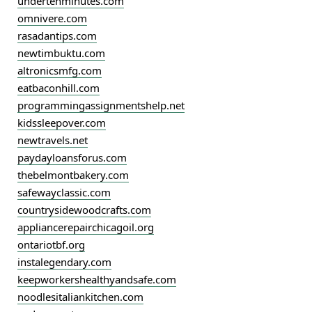
undertenminutes.com
omnivere.com
rasadantips.com
newtimbuktu.com
altronicsmfg.com
eatbaconhill.com
programmingassignmentshelp.net
kidssleepover.com
newtravels.net
paydayloansforus.com
thebelmontbakery.com
safewayclassic.com
countrysidewoodcrafts.com
appliancerepairchicagoil.org
ontariotbf.org
instalegendary.com
keepworkershealthyandsafe.com
noodlesitaliankitchen.com