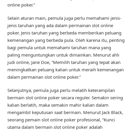
online poker.”
Selain aturan main, pemula juga perlu memahami jenis-
jenis taruhan yang ada dalam permainan slot online
poker. Jenis taruhan yang berbeda memberikan peluang
kemenangan yang berbeda pula. Oleh karena itu, penting
bagi pemula untuk memahami taruhan mana yang
paling menguntungkan untuk dimainkan. Menurut ahli
judi online, Jane Doe, “Memilih taruhan yang tepat akan
meningkatkan peluang kalian untuk meraih kemenangan
dalam permainan slot online poker.”
Selanjutnya, pemula juga perlu melatih keterampilan
bermain slot online poker secara reguler. Semakin sering
kalian berlatih, maka semakin mahir kalian dalam
mengambil keputusan saat bermain. Menurut Jack Black,
seorang pemain slot online poker profesional, “Kunci
utama dalam bermain slot online poker adalah