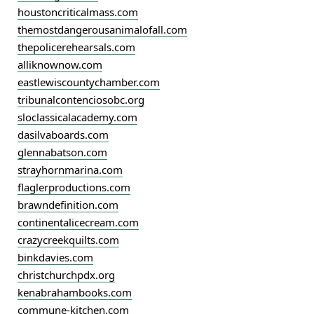
houstoncriticalmass.com
themostdangerousanimalofall.com
thepolicerehearsals.com
alliknownow.com
eastlewiscountychamber.com
tribunalcontenciosobc.org
sloclassicalacademy.com
dasilvaboards.com
glennabatson.com
strayhornmarina.com
flaglerproductions.com
brawndefinition.com
continentalicecream.com
crazycreekquilts.com
binkdavies.com
christchurchpdx.org
kenabrahambooks.com
commune-kitchen.com