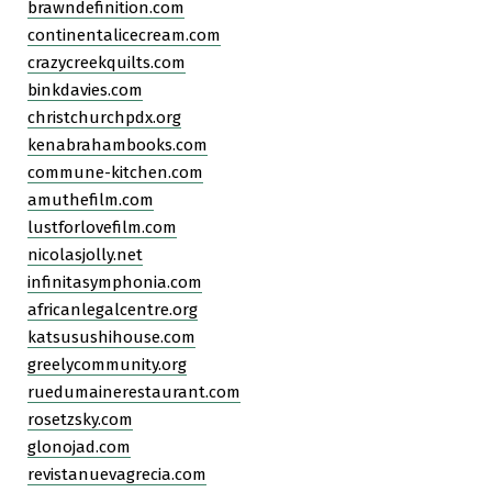
brawndefinition.com
continentalicecream.com
crazycreekquilts.com
binkdavies.com
christchurchpdx.org
kenabrahambooks.com
commune-kitchen.com
amuthefilm.com
lustforlovefilm.com
nicolasjolly.net
infinitasymphonia.com
africanlegalcentre.org
katsusushihouse.com
greelycommunity.org
ruedumainerestaurant.com
rosetzsky.com
glonojad.com
revistanuevagrecia.com