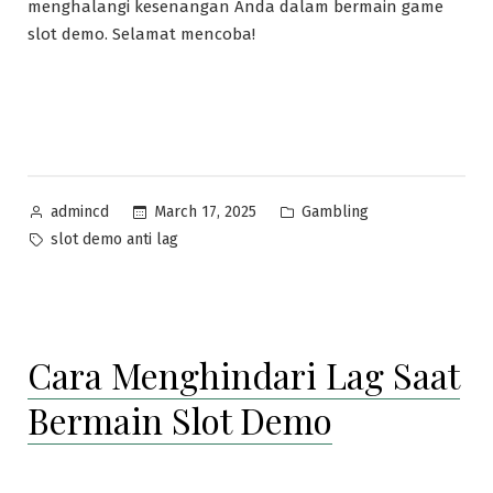
menghalangi kesenangan Anda dalam bermain game
slot demo. Selamat mencoba!
Posted
Posted
March 17, 2025
Gambling
admincd
by
in
Tags:
slot demo anti lag
Cara Menghindari Lag Saat
Bermain Slot Demo