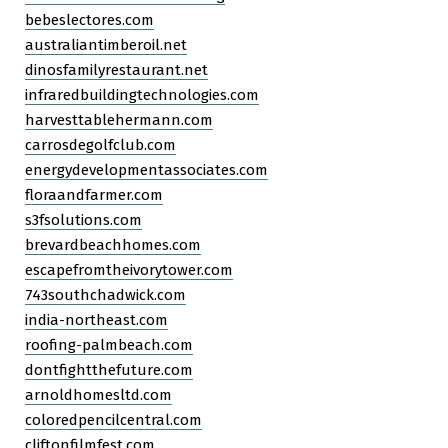
bebeslectores.com
australiantimberoil.net
dinosfamilyrestaurant.net
infraredbuildingtechnologies.com
harvesttablehermann.com
carrosdegolfclub.com
energydevelopmentassociates.com
floraandfarmer.com
s3fsolutions.com
brevardbeachhomes.com
escapefromtheivorytower.com
743southchadwick.com
india-northeast.com
roofing-palmbeach.com
dontfightthefuture.com
arnoldhomesltd.com
coloredpencilcentral.com
cliftonfilmfest.com