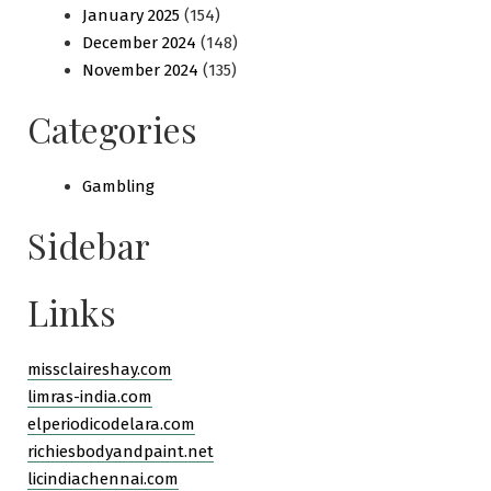
January 2025
(154)
December 2024
(148)
November 2024
(135)
Categories
Gambling
Sidebar
Links
missclaireshay.com
limras-india.com
elperiodicodelara.com
richiesbodyandpaint.net
licindiachennai.com