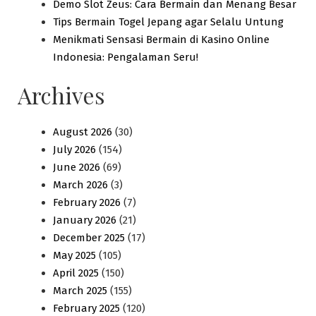
Demo Slot Zeus: Cara Bermain dan Menang Besar
Tips Bermain Togel Jepang agar Selalu Untung
Menikmati Sensasi Bermain di Kasino Online
Indonesia: Pengalaman Seru!
Archives
August 2026
(30)
July 2026
(154)
June 2026
(69)
March 2026
(3)
February 2026
(7)
January 2026
(21)
December 2025
(17)
May 2025
(105)
April 2025
(150)
March 2025
(155)
February 2025
(120)