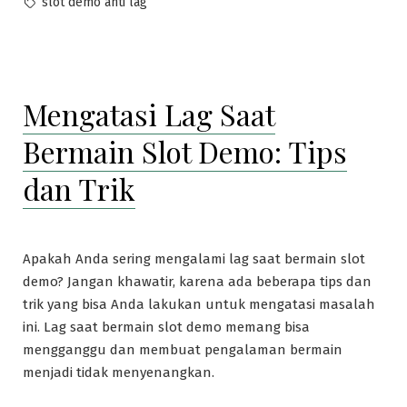
by
in
Tags:
slot demo anti lag
Mengatasi Lag Saat
Bermain Slot Demo: Tips
dan Trik
Apakah Anda sering mengalami lag saat bermain slot
demo? Jangan khawatir, karena ada beberapa tips dan
trik yang bisa Anda lakukan untuk mengatasi masalah
ini. Lag saat bermain slot demo memang bisa
mengganggu dan membuat pengalaman bermain
menjadi tidak menyenangkan.