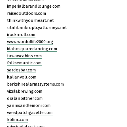
imperialbarandlounge.com
raisedoutdoors.com
thinkwithyourheart.net
utahbankruptcyattorneys.net
irocknroll.com
www.wordoflife2000.org
idahosquaredancing.com
tawawcabins.com
folksemantic.com
sardosbar.com
italianvolt.com
berkshirealarmssystems.com
vizslabrewing.com
dralanbittner.com
yannisandlemoni.com
weedpatchgazette.com
kblinc.com
eriesingletrack.com