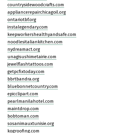
countrysidewoodcrafts.com
appliancerepairchicagoil.org
ontariotbf.org
instalegendary.com
keepworkershealthyandsafe.com
noodlesitaliankitchen.com
nydreamact.org
unagisushimetairie.com
jewelflashtattoos.com
getpcfixtoday.com
bbrtbandra.org
bluebonnetcountry.com
epicclipart.com
pearlmanilahotel.com
maintdrop.com
bobtoman.com
sosanimauxtunisie.org
kogroofing.com