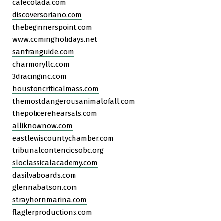
cafecolada.com
discoversoriano.com
thebeginnerspoint.com
www.comingholidays.net
sanfranguide.com
charmoryllc.com
3dracinginc.com
houstoncriticalmass.com
themostdangerousanimalofall.com
thepolicerehearsals.com
alliknownow.com
eastlewiscountychamber.com
tribunalcontenciosobc.org
sloclassicalacademy.com
dasilvaboards.com
glennabatson.com
strayhornmarina.com
flaglerproductions.com