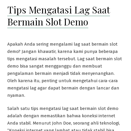
Tips Mengatasi Lag Saat
Bermain Slot Demo
Apakah Anda sering mengalami lag saat bermain slot
demo? Jangan khawatir, karena kami punya beberapa
tips mengatasi masalah tersebut. Lag saat bermain slot
demo bisa sangat mengganggu dan membuat
pengalaman bermain menjadi tidak menyenangkan.
Oleh karena itu, penting untuk mengetahui cara-cara
mengatasi lag agar dapat bermain dengan lancar dan
nyaman.
Salah satu tips mengatasi lag saat bermain slot demo
adalah dengan memastikan bahwa koneksi internet
Anda stabil. Menurut John Doe, seorang ahli teknologi,
“Koneksi internet yang lambat atau tidak stabil bisa