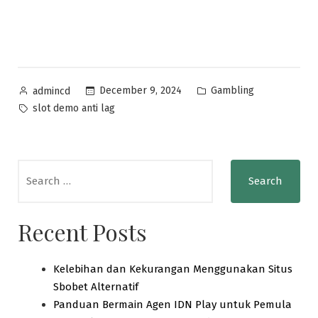
Posted
Posted
December 9, 2024
Gambling
admincd
by
in
Tags:
slot demo anti lag
Search
for:
Recent Posts
Kelebihan dan Kekurangan Menggunakan Situs
Sbobet Alternatif
Panduan Bermain Agen IDN Play untuk Pemula