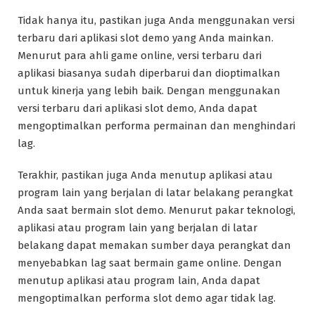
Tidak hanya itu, pastikan juga Anda menggunakan versi
terbaru dari aplikasi slot demo yang Anda mainkan.
Menurut para ahli game online, versi terbaru dari
aplikasi biasanya sudah diperbarui dan dioptimalkan
untuk kinerja yang lebih baik. Dengan menggunakan
versi terbaru dari aplikasi slot demo, Anda dapat
mengoptimalkan performa permainan dan menghindari
lag.
Terakhir, pastikan juga Anda menutup aplikasi atau
program lain yang berjalan di latar belakang perangkat
Anda saat bermain slot demo. Menurut pakar teknologi,
aplikasi atau program lain yang berjalan di latar
belakang dapat memakan sumber daya perangkat dan
menyebabkan lag saat bermain game online. Dengan
menutup aplikasi atau program lain, Anda dapat
mengoptimalkan performa slot demo agar tidak lag.