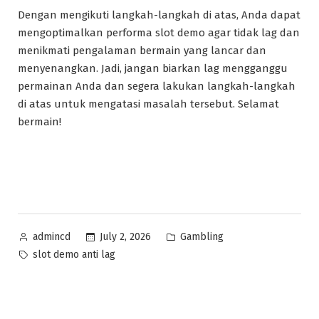
Dengan mengikuti langkah-langkah di atas, Anda dapat
mengoptimalkan performa slot demo agar tidak lag dan
menikmati pengalaman bermain yang lancar dan
menyenangkan. Jadi, jangan biarkan lag mengganggu
permainan Anda dan segera lakukan langkah-langkah
di atas untuk mengatasi masalah tersebut. Selamat
bermain!
Posted
Posted
July 2, 2026
Gambling
admincd
by
in
Tags:
slot demo anti lag