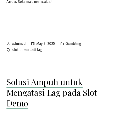
Anda. Selamat mencoba!
Posted
Posted
May 3, 2025
Gambling
admincd
by
in
Tags:
slot demo anti lag
Solusi Ampuh untuk
Mengatasi Lag pada Slot
Demo