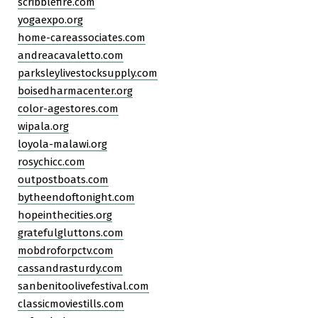
scribblefire.com
yogaexpo.org
home-careassociates.com
andreacavaletto.com
parksleylivestocksupply.com
boisedharmacenter.org
color-agestores.com
wipala.org
loyola-malawi.org
rosychicc.com
outpostboats.com
bytheendoftonight.com
hopeinthecities.org
gratefulgluttons.com
mobdroforpctv.com
cassandrasturdy.com
sanbenitoolivefestival.com
classicmoviestills.com