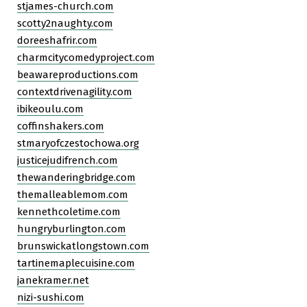
stjames-church.com
scotty2naughty.com
doreeshafrir.com
charmcitycomedyproject.com
beawareproductions.com
contextdrivenagility.com
ibikeoulu.com
coffinshakers.com
stmaryofczestochowa.org
justicejudifrench.com
thewanderingbridge.com
themalleablemom.com
kennethcoletime.com
hungryburlington.com
brunswickatlongstown.com
tartinemaplecuisine.com
janekramer.net
nizi-sushi.com