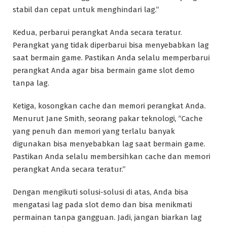
stabil dan cepat untuk menghindari lag.”
Kedua, perbarui perangkat Anda secara teratur.
Perangkat yang tidak diperbarui bisa menyebabkan lag
saat bermain game. Pastikan Anda selalu memperbarui
perangkat Anda agar bisa bermain game slot demo
tanpa lag.
Ketiga, kosongkan cache dan memori perangkat Anda.
Menurut Jane Smith, seorang pakar teknologi, “Cache
yang penuh dan memori yang terlalu banyak
digunakan bisa menyebabkan lag saat bermain game.
Pastikan Anda selalu membersihkan cache dan memori
perangkat Anda secara teratur.”
Dengan mengikuti solusi-solusi di atas, Anda bisa
mengatasi lag pada slot demo dan bisa menikmati
permainan tanpa gangguan. Jadi, jangan biarkan lag