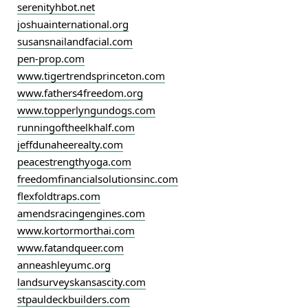
serenityhbot.net
joshuainternational.org
susansnailandfacial.com
pen-prop.com
www.tigertrendsprinceton.com
www.fathers4freedom.org
www.topperlyngundogs.com
runningoftheelkhalf.com
jeffdunaheerealty.com
peacestrengthyoga.com
freedomfinancialsolutionsinc.com
flexfoldtraps.com
amendsracingengines.com
www.kortormorthai.com
www.fatandqueer.com
anneashleyumc.org
landsurveyskansascity.com
stpauldeckbuilders.com