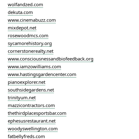
wolfandzed.com
dekuta.com
www.cinemabuzz.com
mixdepot.net
rosewoodmcs.com
sycamorehistory.org
cornerstonerealty.net
www.consciousnessandbiofeedback.org
www.iamzowilliams.com
www.hastingsgardencenter.com
pianoexplorer.net
southsidegardens.net
trinityum.net
mazzicontractors.com
thethirdplacesportsbar.com
ephesusrestaurant.net
woodyswellington.com
fatbellyfreds.com