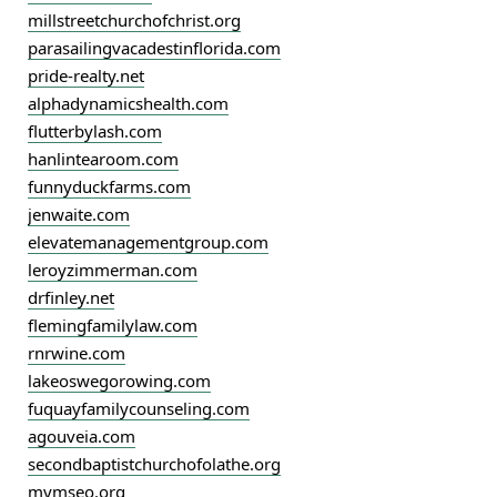
millstreetchurchofchrist.org
parasailingvacadestinflorida.com
pride-realty.net
alphadynamicshealth.com
flutterbylash.com
hanlintearoom.com
funnyduckfarms.com
jenwaite.com
elevatemanagementgroup.com
leroyzimmerman.com
drfinley.net
flemingfamilylaw.com
rnrwine.com
lakeoswegorowing.com
fuquayfamilycounseling.com
agouveia.com
secondbaptistchurchofolathe.org
mymseo.org