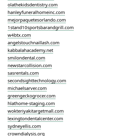
olathekidsdentistry.com
hanleyfuneralhomeinc.com
mejorpaquetesorlando.com
1stand10sportsbarandgrill.com
w4btx.com
angelstouchnaillash.com
kabbalahacademy.net
smilondental.com
newstarcollision.com
sasrentals.com
secondsighttechnology.com
michaelsarver.com
greengeckogrocer.com
hlathome-staging.com
wokteriyakitargetmall.com
lexingtondentalcenter.com
sydneyellis.com
crowndialysis.org