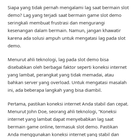
Siapa yang tidak pernah mengalami lag saat bermain slot
demo? Lag yang terjadi saat bermain game slot demo
seringkali membuat frustrasi dan mengurangi
kesenangan dalam bermain. Namun, jangan khawatir
karena ada solusi ampuh untuk mengatasi lag pada slot
demo.
Menurut ahli teknologi, lag pada slot demo bisa
disebabkan oleh berbagai faktor seperti koneksi internet
yang lambat, perangkat yang tidak memadai, atau
bahkan server yang overload. Untuk mengatasi masalah
ini, ada beberapa langkah yang bisa diambil.
Pertama, pastikan koneksi internet Anda stabil dan cepat.
Menurut John Doe, seorang ahli teknologi, “Koneksi
internet yang lambat dapat menyebabkan lag saat
bermain game online, termasuk slot demo. Pastikan
Anda menggunakan koneksi internet yang stabil dan