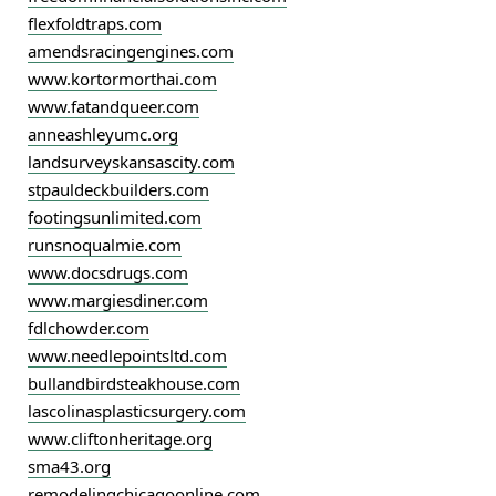
flexfoldtraps.com
amendsracingengines.com
www.kortormorthai.com
www.fatandqueer.com
anneashleyumc.org
landsurveyskansascity.com
stpauldeckbuilders.com
footingsunlimited.com
runsnoqualmie.com
www.docsdrugs.com
www.margiesdiner.com
fdlchowder.com
www.needlepointsltd.com
bullandbirdsteakhouse.com
lascolinasplasticsurgery.com
www.cliftonheritage.org
sma43.org
remodelingchicagoonline.com