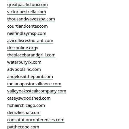
greatpacifictour.com
victoriaestrella.com
thousandwavesspa.com
courtlandcenter.com
neilfindlaymsp.com
avicollisrestaurant.com
drcconline.org
v
theplacebarandgrill.com
waterburyrx.com
advpoolsinc.com
angelosatthepoint.com
indianapastorsalliance.com
valleyoakssteakcompany.com
caseyswoodshed.com
fixhairchicago.com
denizliesnaf.com
constitutionconferences.com
patthecope.com