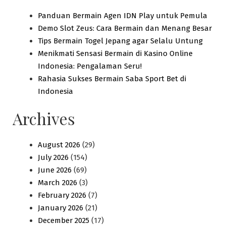
Panduan Bermain Agen IDN Play untuk Pemula
Demo Slot Zeus: Cara Bermain dan Menang Besar
Tips Bermain Togel Jepang agar Selalu Untung
Menikmati Sensasi Bermain di Kasino Online
Indonesia: Pengalaman Seru!
Rahasia Sukses Bermain Saba Sport Bet di
Indonesia
Archives
August 2026
(29)
July 2026
(154)
June 2026
(69)
March 2026
(3)
February 2026
(7)
January 2026
(21)
December 2025
(17)