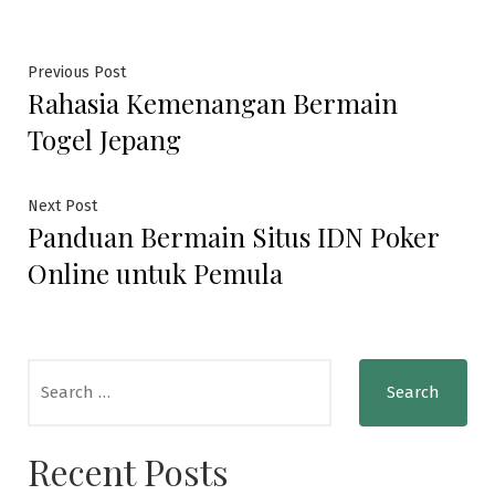
Post
Previous
Previous Post
Rahasia Kemenangan Bermain
post:
navigation
Togel Jepang
Next
Next Post
Panduan Bermain Situs IDN Poker
post:
Online untuk Pemula
Search
for:
Recent Posts