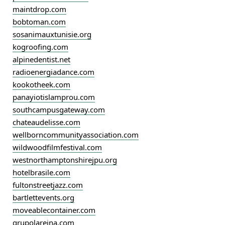
maintdrop.com
bobtoman.com
sosanimauxtunisie.org
kogroofing.com
alpinedentist.net
radioenergiadance.com
kookotheek.com
panayiotislamprou.com
southcampusgateway.com
chateaudelisse.com
wellborncommunityassociation.com
wildwoodfilmfestival.com
westnorthamptonshirejpu.org
hotelbrasile.com
fultonstreetjazz.com
bartlettevents.org
moveablecontainer.com
grupolareina.com