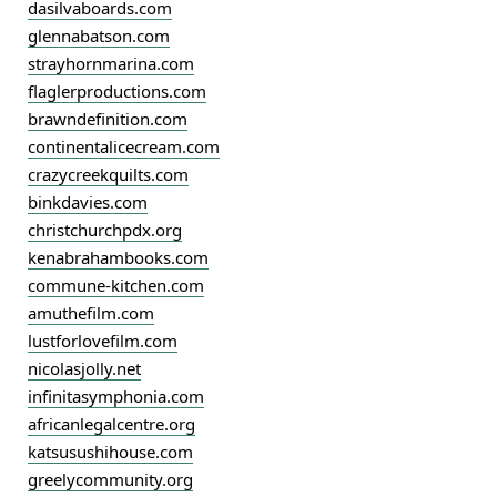
dasilvaboards.com
glennabatson.com
strayhornmarina.com
flaglerproductions.com
brawndefinition.com
continentalicecream.com
crazycreekquilts.com
binkdavies.com
christchurchpdx.org
kenabrahambooks.com
commune-kitchen.com
amuthefilm.com
lustforlovefilm.com
nicolasjolly.net
infinitasymphonia.com
africanlegalcentre.org
katsusushihouse.com
greelycommunity.org