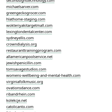
secondsighttechnology.com
michaelsarver.com
greengeckogrocer.com
hlathome-staging.com
wokteriyakitargetmall.com
lexingtondentalcenter.com
sydneyellis.com
crowndialysis.org
restauranttrainingprogram.com
allamericanpoolservice.net
jewishpenicillin.com
tomsavagestudios.com
womens-wellbeing-and-mental-health.com
virginiafolkmusic.org
ovationsdance.com
ribandrhein.com
kolekcje.net
catolicanto.com