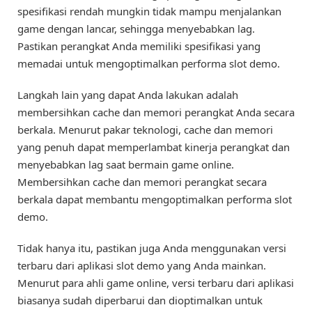
spesifikasi rendah mungkin tidak mampu menjalankan
game dengan lancar, sehingga menyebabkan lag.
Pastikan perangkat Anda memiliki spesifikasi yang
memadai untuk mengoptimalkan performa slot demo.
Langkah lain yang dapat Anda lakukan adalah
membersihkan cache dan memori perangkat Anda secara
berkala. Menurut pakar teknologi, cache dan memori
yang penuh dapat memperlambat kinerja perangkat dan
menyebabkan lag saat bermain game online.
Membersihkan cache dan memori perangkat secara
berkala dapat membantu mengoptimalkan performa slot
demo.
Tidak hanya itu, pastikan juga Anda menggunakan versi
terbaru dari aplikasi slot demo yang Anda mainkan.
Menurut para ahli game online, versi terbaru dari aplikasi
biasanya sudah diperbarui dan dioptimalkan untuk