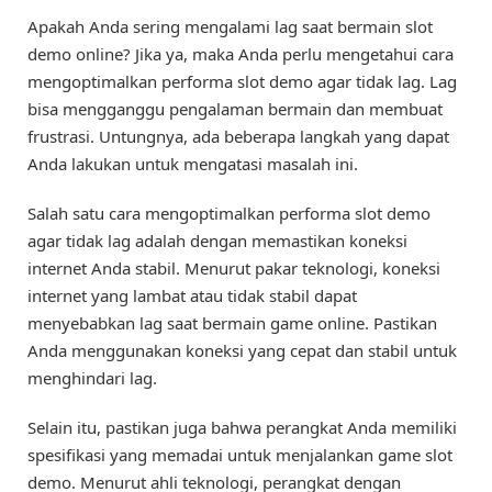
Apakah Anda sering mengalami lag saat bermain slot
demo online? Jika ya, maka Anda perlu mengetahui cara
mengoptimalkan performa slot demo agar tidak lag. Lag
bisa mengganggu pengalaman bermain dan membuat
frustrasi. Untungnya, ada beberapa langkah yang dapat
Anda lakukan untuk mengatasi masalah ini.
Salah satu cara mengoptimalkan performa slot demo
agar tidak lag adalah dengan memastikan koneksi
internet Anda stabil. Menurut pakar teknologi, koneksi
internet yang lambat atau tidak stabil dapat
menyebabkan lag saat bermain game online. Pastikan
Anda menggunakan koneksi yang cepat dan stabil untuk
menghindari lag.
Selain itu, pastikan juga bahwa perangkat Anda memiliki
spesifikasi yang memadai untuk menjalankan game slot
demo. Menurut ahli teknologi, perangkat dengan