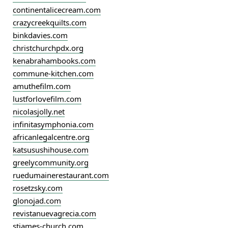
continentalicecream.com
crazycreekquilts.com
binkdavies.com
christchurchpdx.org
kenabrahambooks.com
commune-kitchen.com
amuthefilm.com
lustforlovefilm.com
nicolasjolly.net
infinitasymphonia.com
africanlegalcentre.org
katsusushihouse.com
greelycommunity.org
ruedumainerestaurant.com
rosetzsky.com
glonojad.com
revistanuevagrecia.com
stjames-church.com