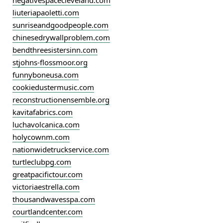
negativespacecleveland.com
liuteriapaoletti.com
sunriseandgoodpeople.com
chinesedrywallproblem.com
bendthreesistersinn.com
stjohns-flossmoor.org
funnyboneusa.com
cookiedustermusic.com
reconstructionensemble.org
kavitafabrics.com
luchavolcanica.com
holycownm.com
nationwidetruckservice.com
turtleclubpg.com
greatpacifictour.com
victoriaestrella.com
thousandwavesspa.com
courtlandcenter.com