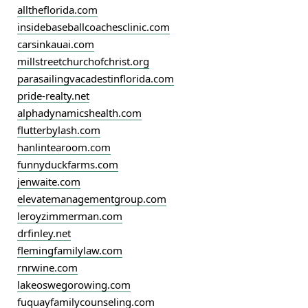
alltheflorida.com
insidebaseballcoachesclinic.com
carsinkauai.com
millstreetchurchofchrist.org
parasailingvacadestinflorida.com
pride-realty.net
alphadynamicshealth.com
flutterbylash.com
hanlintearoom.com
funnyduckfarms.com
jenwaite.com
elevatemanagementgroup.com
leroyzimmerman.com
drfinley.net
flemingfamilylaw.com
rnrwine.com
lakeoswegorowing.com
fuquayfamilycounseling.com