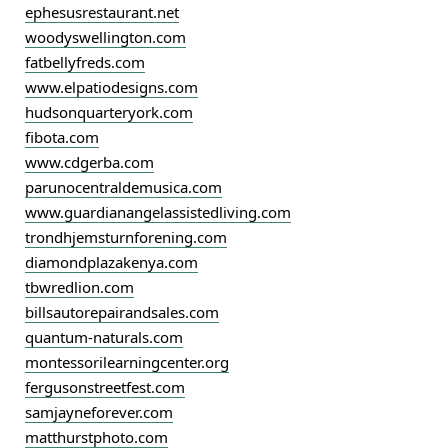
ephesusrestaurant.net
woodyswellington.com
fatbellyfreds.com
www.elpatiodesigns.com
hudsonquarteryork.com
fibota.com
www.cdgerba.com
parunocentraldemusica.com
www.guardianangelassistedliving.com
trondhjemsturnforening.com
diamondplazakenya.com
tbwredlion.com
billsautorepairandsales.com
quantum-naturals.com
montessorilearningcenter.org
fergusonstreetfest.com
samjayneforever.com
matthurstphoto.com