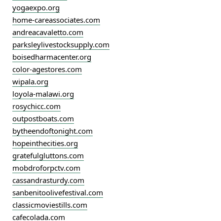
yogaexpo.org
home-careassociates.com
andreacavaletto.com
parksleylivestocksupply.com
boisedharmacenter.org
color-agestores.com
wipala.org
loyola-malawi.org
rosychicc.com
outpostboats.com
bytheendoftonight.com
hopeinthecities.org
gratefulgluttons.com
mobdroforpctv.com
cassandrasturdy.com
sanbenitoolivefestival.com
classicmoviestills.com
cafecolada.com