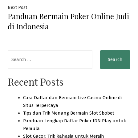
Next
Next Post
Panduan Bermain Poker Online Judi
post:
di Indonesia
Search
for:
Recent Posts
Cara Daftar dan Bermain Live Casino Online di
Situs Terpercaya
Tips dan Trik Menang Bermain Slot Sbobet
Panduan Lengkap Daftar Poker IDN Play untuk
Pemula
Slot Gacor: Trik Rahasia untuk Meraih