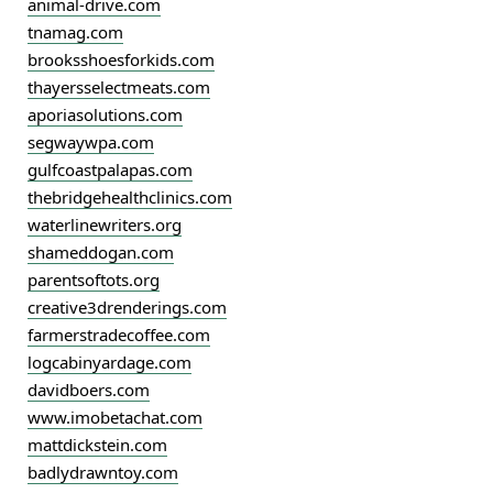
animal-drive.com
tnamag.com
brooksshoesforkids.com
thayersselectmeats.com
aporiasolutions.com
segwaywpa.com
gulfcoastpalapas.com
thebridgehealthclinics.com
waterlinewriters.org
shameddogan.com
parentsoftots.org
creative3drenderings.com
farmerstradecoffee.com
logcabinyardage.com
davidboers.com
www.imobetachat.com
mattdickstein.com
badlydrawntoy.com