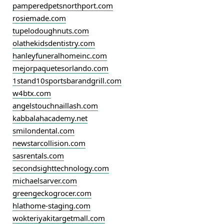
pamperedpetsnorthport.com
rosiemade.com
tupelodoughnuts.com
olathekidsdentistry.com
hanleyfuneralhomeinc.com
mejorpaquetesorlando.com
1stand10sportsbarandgrill.com
w4btx.com
angelstouchnaillash.com
kabbalahacademy.net
smilondental.com
newstarcollision.com
sasrentals.com
secondsighttechnology.com
michaelsarver.com
greengeckogrocer.com
hlathome-staging.com
wokteriyakitargetmall.com