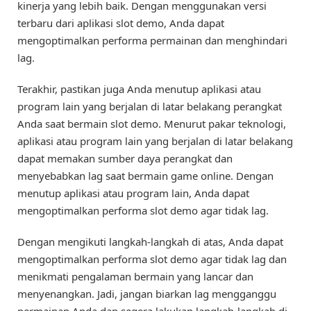
kinerja yang lebih baik. Dengan menggunakan versi
terbaru dari aplikasi slot demo, Anda dapat
mengoptimalkan performa permainan dan menghindari
lag.
Terakhir, pastikan juga Anda menutup aplikasi atau
program lain yang berjalan di latar belakang perangkat
Anda saat bermain slot demo. Menurut pakar teknologi,
aplikasi atau program lain yang berjalan di latar belakang
dapat memakan sumber daya perangkat dan
menyebabkan lag saat bermain game online. Dengan
menutup aplikasi atau program lain, Anda dapat
mengoptimalkan performa slot demo agar tidak lag.
Dengan mengikuti langkah-langkah di atas, Anda dapat
mengoptimalkan performa slot demo agar tidak lag dan
menikmati pengalaman bermain yang lancar dan
menyenangkan. Jadi, jangan biarkan lag mengganggu
permainan Anda dan segera lakukan langkah-langkah di