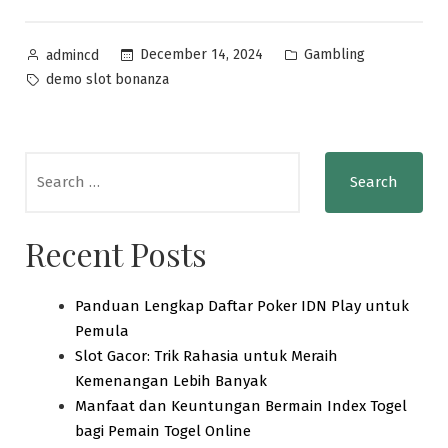
Posted
Posted
December 14, 2024
Gambling
admincd
by
in
Tags:
demo slot bonanza
Search
for:
Recent Posts
Panduan Lengkap Daftar Poker IDN Play untuk
Pemula
Slot Gacor: Trik Rahasia untuk Meraih
Kemenangan Lebih Banyak
Manfaat dan Keuntungan Bermain Index Togel
bagi Pemain Togel Online