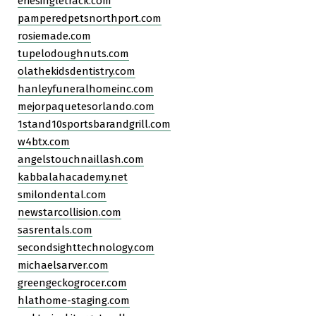
eriesingletrack.com
pamperedpetsnorthport.com
rosiemade.com
tupelodoughnuts.com
olathekidsdentistry.com
hanleyfuneralhomeinc.com
mejorpaquetesorlando.com
1stand10sportsbarandgrill.com
w4btx.com
angelstouchnaillash.com
kabbalahacademy.net
smilondental.com
newstarcollision.com
sasrentals.com
secondsighttechnology.com
michaelsarver.com
greengeckogrocer.com
hlathome-staging.com