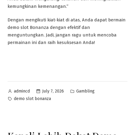
kemungkinan kemenangan.”
Dengan mengikuti kiat-kiat di atas, Anda dapat bermain
demo slot Bonanza dengan efektif dan
menguntungkan. Jadi, jangan ragu untuk mencoba
permainan ini dan raih kesuksesan Anda!
Posted
Posted
July 7, 2026
Gambling
admincd
by
in
Tags:
demo slot bonanza