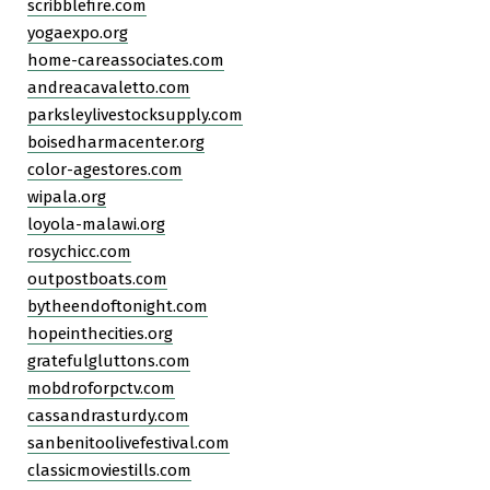
scribblefire.com
yogaexpo.org
home-careassociates.com
andreacavaletto.com
parksleylivestocksupply.com
boisedharmacenter.org
color-agestores.com
wipala.org
loyola-malawi.org
rosychicc.com
outpostboats.com
bytheendoftonight.com
hopeinthecities.org
gratefulgluttons.com
mobdroforpctv.com
cassandrasturdy.com
sanbenitoolivefestival.com
classicmoviestills.com