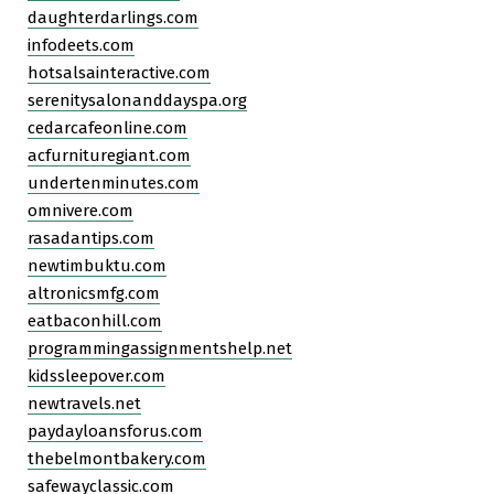
daughterdarlings.com
infodeets.com
hotsalsainteractive.com
serenitysalonanddayspa.org
cedarcafeonline.com
acfurnituregiant.com
undertenminutes.com
omnivere.com
rasadantips.com
newtimbuktu.com
altronicsmfg.com
eatbaconhill.com
programmingassignmentshelp.net
kidssleepover.com
newtravels.net
paydayloansforus.com
thebelmontbakery.com
safewayclassic.com