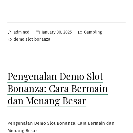
Posted
Posted
January 30, 2025
Gambling
admincd
by
in
Tags:
demo slot bonanza
Pengenalan Demo Slot
Bonanza: Cara Bermain
dan Menang Besar
Pengenalan Demo Slot Bonanza: Cara Bermain dan
Menang Besar