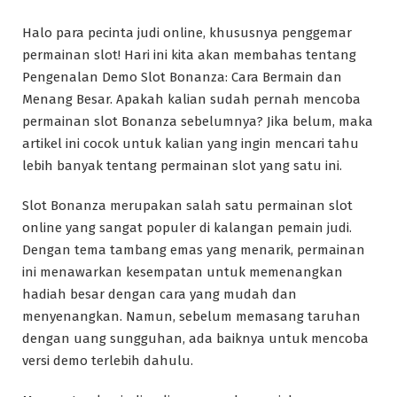
Halo para pecinta judi online, khususnya penggemar
permainan slot! Hari ini kita akan membahas tentang
Pengenalan Demo Slot Bonanza: Cara Bermain dan
Menang Besar. Apakah kalian sudah pernah mencoba
permainan slot Bonanza sebelumnya? Jika belum, maka
artikel ini cocok untuk kalian yang ingin mencari tahu
lebih banyak tentang permainan slot yang satu ini.
Slot Bonanza merupakan salah satu permainan slot
online yang sangat populer di kalangan pemain judi.
Dengan tema tambang emas yang menarik, permainan
ini menawarkan kesempatan untuk memenangkan
hadiah besar dengan cara yang mudah dan
menyenangkan. Namun, sebelum memasang taruhan
dengan uang sungguhan, ada baiknya untuk mencoba
versi demo terlebih dahulu.