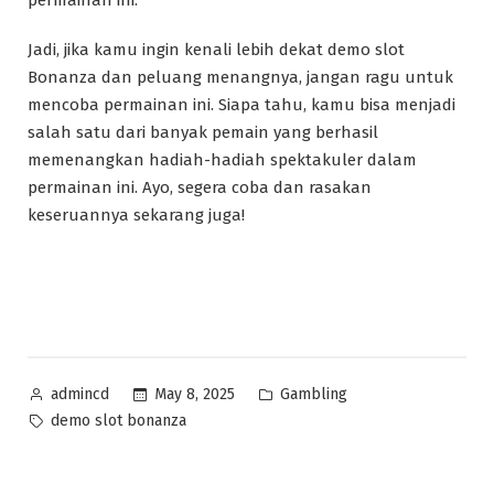
permainan ini.
Jadi, jika kamu ingin kenali lebih dekat demo slot
Bonanza dan peluang menangnya, jangan ragu untuk
mencoba permainan ini. Siapa tahu, kamu bisa menjadi
salah satu dari banyak pemain yang berhasil
memenangkan hadiah-hadiah spektakuler dalam
permainan ini. Ayo, segera coba dan rasakan
keseruannya sekarang juga!
Posted
Posted
May 8, 2025
Gambling
admincd
by
in
Tags:
demo slot bonanza