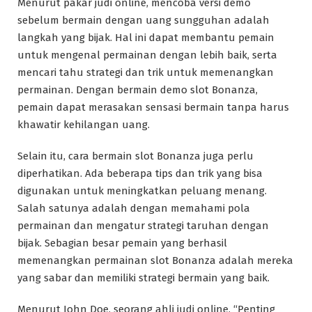
Menurut pakar judi online, mencoba versi demo
sebelum bermain dengan uang sungguhan adalah
langkah yang bijak. Hal ini dapat membantu pemain
untuk mengenal permainan dengan lebih baik, serta
mencari tahu strategi dan trik untuk memenangkan
permainan. Dengan bermain demo slot Bonanza,
pemain dapat merasakan sensasi bermain tanpa harus
khawatir kehilangan uang.
Selain itu, cara bermain slot Bonanza juga perlu
diperhatikan. Ada beberapa tips dan trik yang bisa
digunakan untuk meningkatkan peluang menang.
Salah satunya adalah dengan memahami pola
permainan dan mengatur strategi taruhan dengan
bijak. Sebagian besar pemain yang berhasil
memenangkan permainan slot Bonanza adalah mereka
yang sabar dan memiliki strategi bermain yang baik.
Menurut John Doe, seorang ahli judi online, “Penting