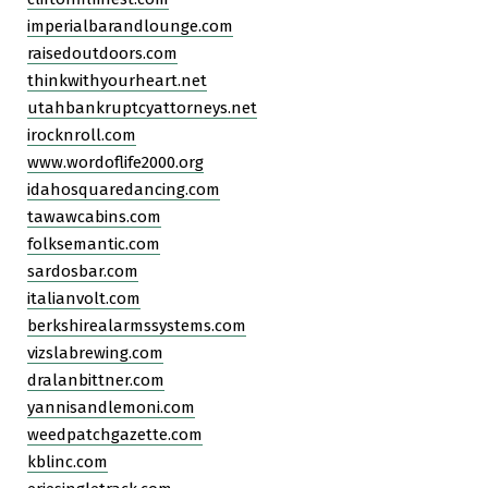
imperialbarandlounge.com
raisedoutdoors.com
thinkwithyourheart.net
utahbankruptcyattorneys.net
irocknroll.com
www.wordoflife2000.org
idahosquaredancing.com
tawawcabins.com
folksemantic.com
sardosbar.com
italianvolt.com
berkshirealarmssystems.com
vizslabrewing.com
dralanbittner.com
yannisandlemoni.com
weedpatchgazette.com
kblinc.com