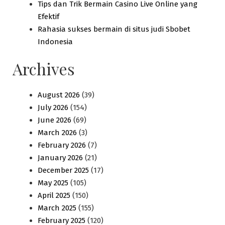
Tips dan Trik Bermain Casino Live Online yang
Efektif
Rahasia sukses bermain di situs judi Sbobet
Indonesia
Archives
August 2026
(39)
July 2026
(154)
June 2026
(69)
March 2026
(3)
February 2026
(7)
January 2026
(21)
December 2025
(17)
May 2025
(105)
April 2025
(150)
March 2025
(155)
February 2025
(120)