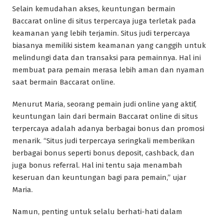
Selain kemudahan akses, keuntungan bermain
Baccarat online di situs terpercaya juga terletak pada
keamanan yang lebih terjamin. Situs judi terpercaya
biasanya memiliki sistem keamanan yang canggih untuk
melindungi data dan transaksi para pemainnya. Hal ini
membuat para pemain merasa lebih aman dan nyaman
saat bermain Baccarat online.
Menurut Maria, seorang pemain judi online yang aktif,
keuntungan lain dari bermain Baccarat online di situs
terpercaya adalah adanya berbagai bonus dan promosi
menarik. “Situs judi terpercaya seringkali memberikan
berbagai bonus seperti bonus deposit, cashback, dan
juga bonus referral. Hal ini tentu saja menambah
keseruan dan keuntungan bagi para pemain,” ujar
Maria.
Namun, penting untuk selalu berhati-hati dalam