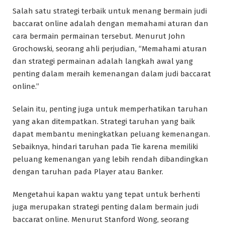
Salah satu strategi terbaik untuk menang bermain judi
baccarat online adalah dengan memahami aturan dan
cara bermain permainan tersebut. Menurut John
Grochowski, seorang ahli perjudian, “Memahami aturan
dan strategi permainan adalah langkah awal yang
penting dalam meraih kemenangan dalam judi baccarat
online.”
Selain itu, penting juga untuk memperhatikan taruhan
yang akan ditempatkan. Strategi taruhan yang baik
dapat membantu meningkatkan peluang kemenangan.
Sebaiknya, hindari taruhan pada Tie karena memiliki
peluang kemenangan yang lebih rendah dibandingkan
dengan taruhan pada Player atau Banker.
Mengetahui kapan waktu yang tepat untuk berhenti
juga merupakan strategi penting dalam bermain judi
baccarat online. Menurut Stanford Wong, seorang