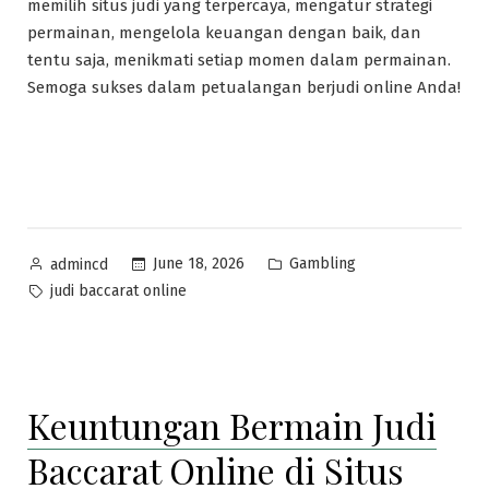
memilih situs judi yang terpercaya, mengatur strategi
permainan, mengelola keuangan dengan baik, dan
tentu saja, menikmati setiap momen dalam permainan.
Semoga sukses dalam petualangan berjudi online Anda!
Posted
Posted
June 18, 2026
Gambling
admincd
by
in
Tags:
judi baccarat online
Keuntungan Bermain Judi
Baccarat Online di Situs