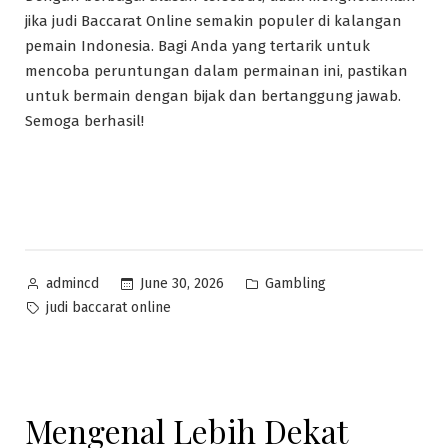
jika judi Baccarat Online semakin populer di kalangan
pemain Indonesia. Bagi Anda yang tertarik untuk
mencoba peruntungan dalam permainan ini, pastikan
untuk bermain dengan bijak dan bertanggung jawab.
Semoga berhasil!
Posted
Posted
June 30, 2026
Gambling
admincd
by
in
Tags:
judi baccarat online
Mengenal Lebih Dekat