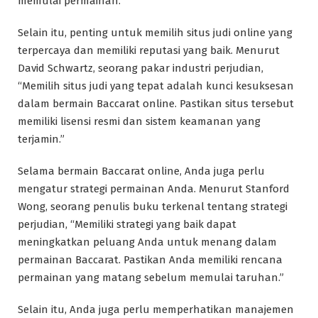
memulai permainan.
Selain itu, penting untuk memilih situs judi online yang
terpercaya dan memiliki reputasi yang baik. Menurut
David Schwartz, seorang pakar industri perjudian,
“Memilih situs judi yang tepat adalah kunci kesuksesan
dalam bermain Baccarat online. Pastikan situs tersebut
memiliki lisensi resmi dan sistem keamanan yang
terjamin.”
Selama bermain Baccarat online, Anda juga perlu
mengatur strategi permainan Anda. Menurut Stanford
Wong, seorang penulis buku terkenal tentang strategi
perjudian, “Memiliki strategi yang baik dapat
meningkatkan peluang Anda untuk menang dalam
permainan Baccarat. Pastikan Anda memiliki rencana
permainan yang matang sebelum memulai taruhan.”
Selain itu, Anda juga perlu memperhatikan manajemen