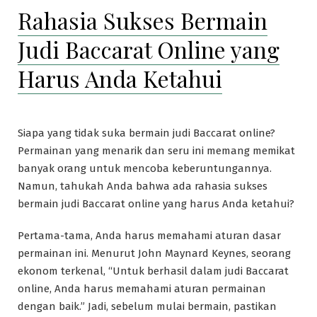
Rahasia Sukses Bermain
Judi Baccarat Online yang
Harus Anda Ketahui
Siapa yang tidak suka bermain judi Baccarat online?
Permainan yang menarik dan seru ini memang memikat
banyak orang untuk mencoba keberuntungannya.
Namun, tahukah Anda bahwa ada rahasia sukses
bermain judi Baccarat online yang harus Anda ketahui?
Pertama-tama, Anda harus memahami aturan dasar
permainan ini. Menurut John Maynard Keynes, seorang
ekonom terkenal, “Untuk berhasil dalam judi Baccarat
online, Anda harus memahami aturan permainan
dengan baik.” Jadi, sebelum mulai bermain, pastikan