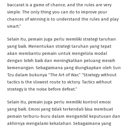
baccarat is a game of chance, and the rules are very
simple. The only thing you can do to improve your
chances of winning is to understand the rules and play
smart.”
Selain itu, pemain juga perlu memiliki strategi taruhan
yang baik. Menentukan strategi taruhan yang tepat
akan membantu pemain untuk mengelola modal
dengan lebih baik dan meningkatkan peluang meraih
kemenangan. Sebagaimana yang diungkapkan oleh Sun
Tzu dalam bukunya “The Art of War,” “Strategy without
tactics is the slowest route to victory. Tactics without
strategy is the noise before defeat.”
Selain itu, pemain juga perlu memiliki kontrol emosi
yang baik. Emosi yang tidak terkendali bisa membuat
pemain terburu-buru dalam mengambil keputusan dan
akhirnya mengalami kekalahan. Sebagaimana yang