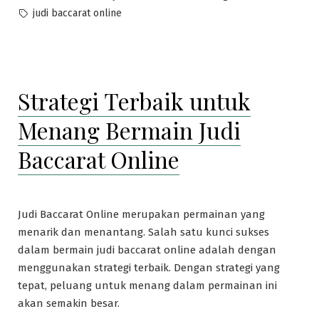
by
in
Tags:
judi baccarat online
Strategi Terbaik untuk
Menang Bermain Judi
Baccarat Online
Judi Baccarat Online merupakan permainan yang
menarik dan menantang. Salah satu kunci sukses
dalam bermain judi baccarat online adalah dengan
menggunakan strategi terbaik. Dengan strategi yang
tepat, peluang untuk menang dalam permainan ini
akan semakin besar.