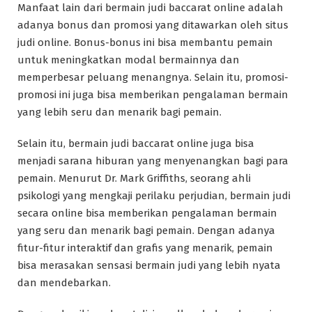
Manfaat lain dari bermain judi baccarat online adalah
adanya bonus dan promosi yang ditawarkan oleh situs
judi online. Bonus-bonus ini bisa membantu pemain
untuk meningkatkan modal bermainnya dan
memperbesar peluang menangnya. Selain itu, promosi-
promosi ini juga bisa memberikan pengalaman bermain
yang lebih seru dan menarik bagi pemain.
Selain itu, bermain judi baccarat online juga bisa
menjadi sarana hiburan yang menyenangkan bagi para
pemain. Menurut Dr. Mark Griffiths, seorang ahli
psikologi yang mengkaji perilaku perjudian, bermain judi
secara online bisa memberikan pengalaman bermain
yang seru dan menarik bagi pemain. Dengan adanya
fitur-fitur interaktif dan grafis yang menarik, pemain
bisa merasakan sensasi bermain judi yang lebih nyata
dan mendebarkan.