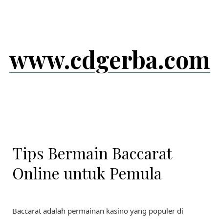
Skip
to
content
www.cdgerba.com
Tips Bermain Baccarat
Online untuk Pemula
Baccarat adalah permainan kasino yang populer di