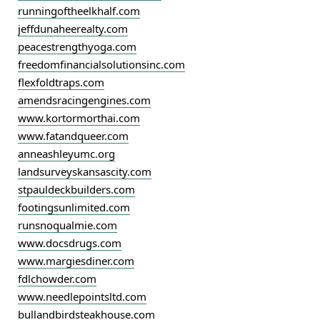
runningoftheelkhalf.com
jeffdunaheerealty.com
peacestrengthyoga.com
freedomfinancialsolutionsinc.com
flexfoldtraps.com
amendsracingengines.com
www.kortormorthai.com
www.fatandqueer.com
anneashleyumc.org
landsurveyskansascity.com
stpauldeckbuilders.com
footingsunlimited.com
runsnoqualmie.com
www.docsdrugs.com
www.margiesdiner.com
fdlchowder.com
www.needlepointsltd.com
bullandbirdsteakhouse.com