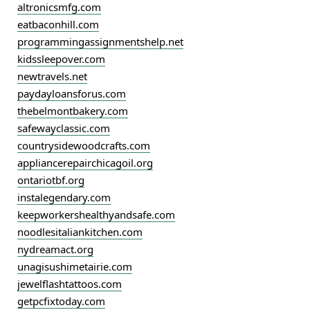
altronicsmfg.com
eatbaconhill.com
programmingassignmentshelp.net
kidssleepover.com
newtravels.net
paydayloansforus.com
thebelmontbakery.com
safewayclassic.com
countrysidewoodcrafts.com
appliancerepairchicagoil.org
ontariotbf.org
instalegendary.com
keepworkershealthyandsafe.com
noodlesitaliankitchen.com
nydreamact.org
unagisushimetairie.com
jewelflashtattoos.com
getpcfixtoday.com