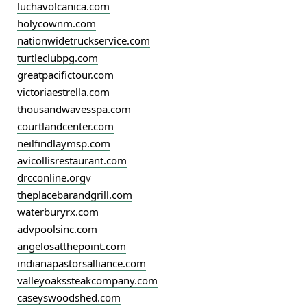
luchavolcanica.com
holycownm.com
nationwidetruckservice.com
turtleclubpg.com
greatpacifictour.com
victoriaestrella.com
thousandwavesspa.com
courtlandcenter.com
neilfindlaymsp.com
avicollisrestaurant.com
drcconline.org
v
theplacebarandgrill.com
waterburyrx.com
advpoolsinc.com
angelosatthepoint.com
indianapastorsalliance.com
valleyoakssteakcompany.com
caseyswoodshed.com