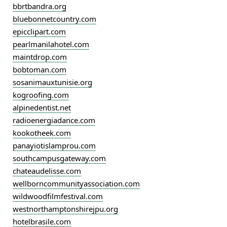
bbrtbandra.org
bluebonnetcountry.com
epicclipart.com
pearlmanilahotel.com
maintdrop.com
bobtoman.com
sosanimauxtunisie.org
kogroofing.com
alpinedentist.net
radioenergiadance.com
kookotheek.com
panayiotislamprou.com
southcampusgateway.com
chateaudelisse.com
wellborncommunityassociation.com
wildwoodfilmfestival.com
westnorthamptonshirejpu.org
hotelbrasile.com