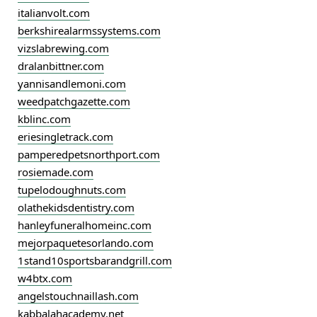
italianvolt.com
berkshirealarmssystems.com
vizslabrewing.com
dralanbittner.com
yannisandlemoni.com
weedpatchgazette.com
kblinc.com
eriesingletrack.com
pamperedpetsnorthport.com
rosiemade.com
tupelodoughnuts.com
olathekidsdentistry.com
hanleyfuneralhomeinc.com
mejorpaquetesorlando.com
1stand10sportsbarandgrill.com
w4btx.com
angelstouchnaillash.com
kabbalahacademy.net