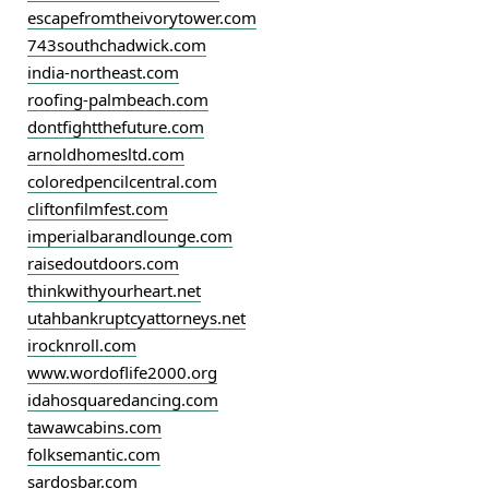
escapefromtheivorytower.com
743southchadwick.com
india-northeast.com
roofing-palmbeach.com
dontfightthefuture.com
arnoldhomesltd.com
coloredpencilcentral.com
cliftonfilmfest.com
imperialbarandlounge.com
raisedoutdoors.com
thinkwithyourheart.net
utahbankruptcyattorneys.net
irocknroll.com
www.wordoflife2000.org
idahosquaredancing.com
tawawcabins.com
folksemantic.com
sardosbar.com