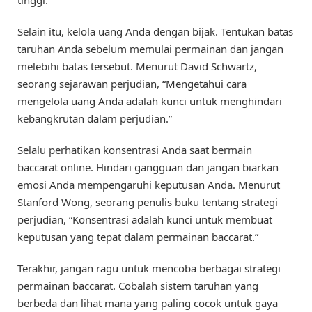
Selain itu, kelola uang Anda dengan bijak. Tentukan batas
taruhan Anda sebelum memulai permainan dan jangan
melebihi batas tersebut. Menurut David Schwartz,
seorang sejarawan perjudian, “Mengetahui cara
mengelola uang Anda adalah kunci untuk menghindari
kebangkrutan dalam perjudian.”
Selalu perhatikan konsentrasi Anda saat bermain
baccarat online. Hindari gangguan dan jangan biarkan
emosi Anda mempengaruhi keputusan Anda. Menurut
Stanford Wong, seorang penulis buku tentang strategi
perjudian, “Konsentrasi adalah kunci untuk membuat
keputusan yang tepat dalam permainan baccarat.”
Terakhir, jangan ragu untuk mencoba berbagai strategi
permainan baccarat. Cobalah sistem taruhan yang
berbeda dan lihat mana yang paling cocok untuk gaya