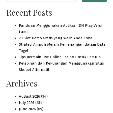
Recent Posts
Panduan Menggunakan Aplikasi IDN Play Versi
Lama
20 Slot Demo Gratis yang Wajib Anda Coba
Strategi Ampuh Meraih Kemenangan dalam Data
Togel
Tips Bermain Live Online Casino untuk Pemula
Kelebihan dan Kekurangan Menggunakan Situs
Sbobet Alternatif
Archives
August 2026
(34)
July 2026
(154)
June 2026
(69)