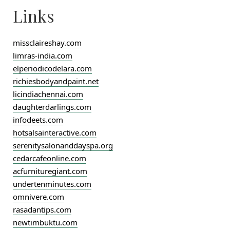
Links
missclaireshay.com
limras-india.com
elperiodicodelara.com
richiesbodyandpaint.net
licindiachennai.com
daughterdarlings.com
infodeets.com
hotsalsainteractive.com
serenitysalonanddayspa.org
cedarcafeonline.com
acfurnituregiant.com
undertenminutes.com
omnivere.com
rasadantips.com
newtimbuktu.com