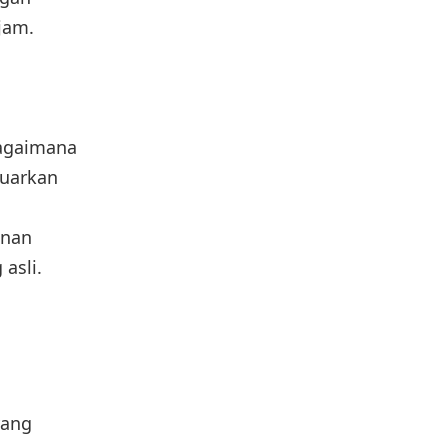
jam.
bagaimana
uarkan
inan
asli.
yang