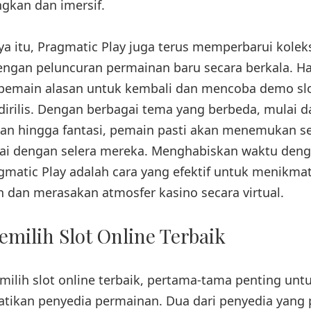
kan dan imersif.
ya itu, Pragmatic Play juga terus memperbarui koleks
ngan peluncuran permainan baru secara berkala. Hal
emain alasan untuk kembali dan mencoba demo sl
 dirilis. Dengan berbagai tema yang berbeda, mulai d
an hingga fantasi, pemain pasti akan menemukan s
ai dengan selera mereka. Menghabiskan waktu deng
matic Play adalah cara yang efektif untuk menikmat
 dan merasakan atmosfer kasino secara virtual.
emilih Slot Online Terbaik
milih slot online terbaik, pertama-tama penting unt
ikan penyedia permainan. Dua dari penyedia yang 