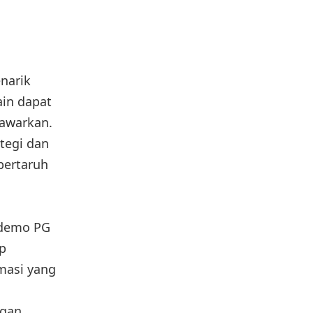
narik
ain dapat
tawarkan.
tegi dan
bertaruh
 demo PG
ap
masi yang
ngan