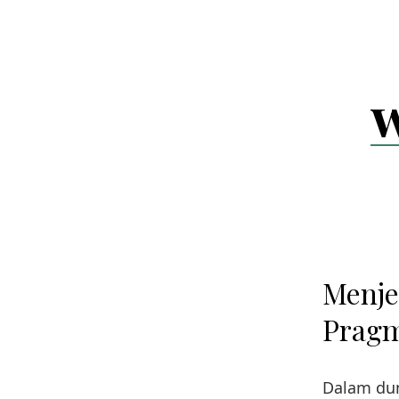
Skip
to
content
Menje
Pragm
Dalam dun