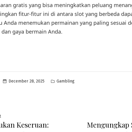
aran gratis yang bisa meningkatkan peluang menan
gkan fitur-fitur ini di antara slot yang berbeda dap
 Anda menemukan permainan yang paling sesuai 
i dan gaya bermain Anda.
Posted
December 28, 2025
Gambling
in
Previous
t
kan Keseruan:
Mengungkap 
post:
ation