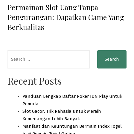
Permainan Slot Uang Tanpa
post:
Pengurangan: Dapatkan Game Yang
Berkualitas
Search
for:
Recent Posts
Panduan Lengkap Daftar Poker IDN Play untuk
Pemula
Slot Gacor: Trik Rahasia untuk Meraih
Kemenangan Lebih Banyak
Manfaat dan Keuntungan Bermain Index Togel
bagi Pemain Togel Online