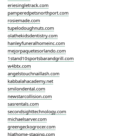
eriesingletrack.com
pamperedpetsnorthport.com
rosiemade.com
tupelodoughnuts.com
olathekidsdentistry.com
hanleyfuneralhomeinc.com
mejorpaquetesorlando.com
1stand10sportsbarandgrill.com
w4btx.com
angelstouchnaillash.com
kabbalahacademy.net
smilondental.com
newstarcollision.com
sasrentals.com
secondsighttechnology.com
michaelsarver.com
greengeckogrocer.com
hlathome-staging.com