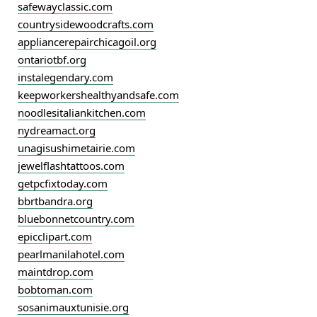
safewayclassic.com
countrysidewoodcrafts.com
appliancerepairchicagoil.org
ontariotbf.org
instalegendary.com
keepworkershealthyandsafe.com
noodlesitaliankitchen.com
nydreamact.org
unagisushimetairie.com
jewelflashtattoos.com
getpcfixtoday.com
bbrtbandra.org
bluebonnetcountry.com
epicclipart.com
pearlmanilahotel.com
maintdrop.com
bobtoman.com
sosanimauxtunisie.org