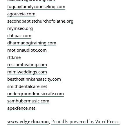
fuquayfamilycounseling.com
agouveia.com
secondbaptistchurchofolathe.org
mymseo.org
chhpac.com
dharmadogtraining.com
motionaudiotx.com
rttl.me
rescomheating.com
mimiweddings.com
besthostinnkansascity.com
smithdentalcare.net
undergroundmusiccafe.com
samhubermusic.com
apexfence.net
www.cdgerba.com
,
Proudly powered by WordPress.