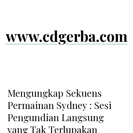
Skip
to
content
www.cdgerba.com
Mengungkap Sekuens
Permainan Sydney : Sesi
Pengundian Langsung
yang Tak Terlupakan