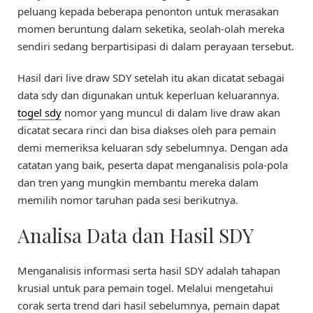
peluang kepada beberapa penonton untuk merasakan
momen beruntung dalam seketika, seolah-olah mereka
sendiri sedang berpartisipasi di dalam perayaan tersebut.
Hasil dari live draw SDY setelah itu akan dicatat sebagai
data sdy dan digunakan untuk keperluan keluarannya.
togel sdy
nomor yang muncul di dalam live draw akan
dicatat secara rinci dan bisa diakses oleh para pemain
demi memeriksa keluaran sdy sebelumnya. Dengan ada
catatan yang baik, peserta dapat menganalisis pola-pola
dan tren yang mungkin membantu mereka dalam
memilih nomor taruhan pada sesi berikutnya.
Analisa Data dan Hasil SDY
Menganalisis informasi serta hasil SDY adalah tahapan
krusial untuk para pemain togel. Melalui mengetahui
corak serta trend dari hasil sebelumnya, pemain dapat