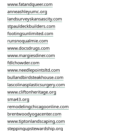
www.fatandqueer.com
anneashleyumc.org
landsurveyskansascity.com
stpauldeckbuilders.com
footingsunlimited.com
runsnoqualmie.com
www.docsdrugs.com
www.margiesdiner.com
fdlchowder.com
www.needlepointsltd.com
bullandbirdsteakhouse.com
lascolinasplasticsurgery.com
www.cliftonheritage.org
sma43.org
remodelingchicagoonline.com
brentwoodyogacenter.com
www.tiptonlandscaping.com
steppingupstewardship.org