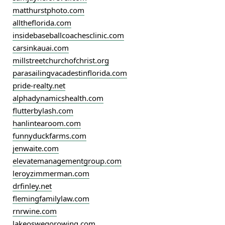
matthurstphoto.com
alltheflorida.com
insidebaseballcoachesclinic.com
carsinkauai.com
millstreetchurchofchrist.org
parasailingvacadestinflorida.com
pride-realty.net
alphadynamicshealth.com
flutterbylash.com
hanlintearoom.com
funnyduckfarms.com
jenwaite.com
elevatemanagementgroup.com
leroyzimmerman.com
drfinley.net
flemingfamilylaw.com
rnrwine.com
lakeoswegorowing.com