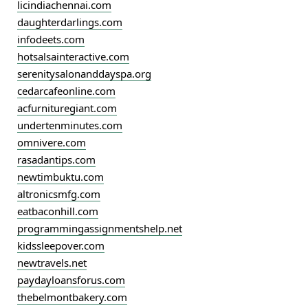
licindiachennai.com
daughterdarlings.com
infodeets.com
hotsalsainteractive.com
serenitysalonanddayspa.org
cedarcafeonline.com
acfurnituregiant.com
undertenminutes.com
omnivere.com
rasadantips.com
newtimbuktu.com
altronicsmfg.com
eatbaconhill.com
programmingassignmentshelp.net
kidssleepover.com
newtravels.net
paydayloansforus.com
thebelmontbakery.com