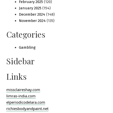
February 2025
(120)
January 2025
(154)
December 2024
(148)
November 2024
(135)
Categories
Gambling
Sidebar
Links
missclaireshay.com
limras-india.com
elperiodicodelara.com
richiesbodyandpaint.net