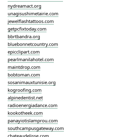
nydreamact.org
unagisushimetairie.com
jewelflashtattoos.com
getpcfixtoday.com
bbrtbandra.org
bluebonnetcountry.com
epicclipart.com
pearlmanilahotel.com
maintdrop.com
bobtoman.com
sosanimauxtunisie.org
kogroofing.com
alpinedentist.net
radioenergiadance.com
kookotheek.com
panayiotislamprou.com
southcampusgateway.com
chateaudelisse.com