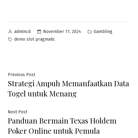
Posted
Posted
November 11, 2024
Gambling
admincd
by
in
Tags:
demo slot pragmatic
Post
Previous
Previous Post
Strategi Ampuh Memanfaatkan Data
post:
navigation
Togel untuk Menang
Next
Next Post
Panduan Bermain Texas Holdem
post:
Poker Online untuk Pemula