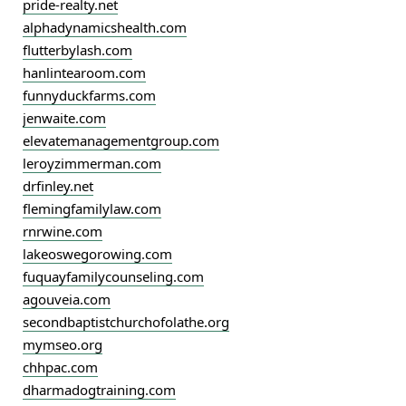
pride-realty.net
alphadynamicshealth.com
flutterbylash.com
hanlintearoom.com
funnyduckfarms.com
jenwaite.com
elevatemanagementgroup.com
leroyzimmerman.com
drfinley.net
flemingfamilylaw.com
rnrwine.com
lakeoswegorowing.com
fuquayfamilycounseling.com
agouveia.com
secondbaptistchurchofolathe.org
mymseo.org
chhpac.com
dharmadogtraining.com