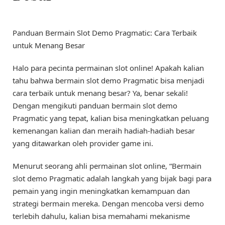
Panduan Bermain Slot Demo Pragmatic: Cara Terbaik
untuk Menang Besar
Halo para pecinta permainan slot online! Apakah kalian
tahu bahwa bermain slot demo Pragmatic bisa menjadi
cara terbaik untuk menang besar? Ya, benar sekali!
Dengan mengikuti panduan bermain slot demo
Pragmatic yang tepat, kalian bisa meningkatkan peluang
kemenangan kalian dan meraih hadiah-hadiah besar
yang ditawarkan oleh provider game ini.
Menurut seorang ahli permainan slot online, “Bermain
slot demo Pragmatic adalah langkah yang bijak bagi para
pemain yang ingin meningkatkan kemampuan dan
strategi bermain mereka. Dengan mencoba versi demo
terlebih dahulu, kalian bisa memahami mekanisme