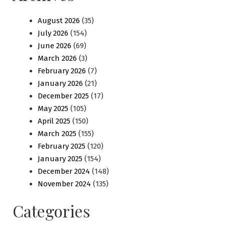
August 2026
(35)
July 2026
(154)
June 2026
(69)
March 2026
(3)
February 2026
(7)
January 2026
(21)
December 2025
(17)
May 2025
(105)
April 2025
(150)
March 2025
(155)
February 2025
(120)
January 2025
(154)
December 2024
(148)
November 2024
(135)
Categories