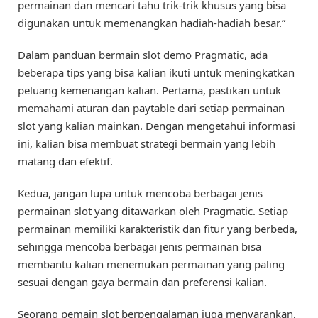
permainan dan mencari tahu trik-trik khusus yang bisa
digunakan untuk memenangkan hadiah-hadiah besar.”
Dalam panduan bermain slot demo Pragmatic, ada
beberapa tips yang bisa kalian ikuti untuk meningkatkan
peluang kemenangan kalian. Pertama, pastikan untuk
memahami aturan dan paytable dari setiap permainan
slot yang kalian mainkan. Dengan mengetahui informasi
ini, kalian bisa membuat strategi bermain yang lebih
matang dan efektif.
Kedua, jangan lupa untuk mencoba berbagai jenis
permainan slot yang ditawarkan oleh Pragmatic. Setiap
permainan memiliki karakteristik dan fitur yang berbeda,
sehingga mencoba berbagai jenis permainan bisa
membantu kalian menemukan permainan yang paling
sesuai dengan gaya bermain dan preferensi kalian.
Seorang pemain slot berpengalaman juga menyarankan,