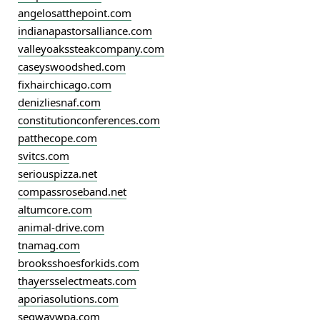
angelosatthepoint.com
indianapastorsalliance.com
valleyoakssteakcompany.com
caseyswoodshed.com
fixhairchicago.com
denizliesnaf.com
constitutionconferences.com
patthecope.com
svitcs.com
seriouspizza.net
compassroseband.net
altumcore.com
animal-drive.com
tnamag.com
brooksshoesforkids.com
thayersselectmeats.com
aporiasolutions.com
segwaywpa.com