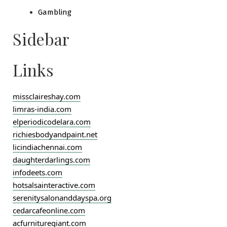
Gambling
Sidebar
Links
missclaireshay.com
limras-india.com
elperiodicodelara.com
richiesbodyandpaint.net
licindiachennai.com
daughterdarlings.com
infodeets.com
hotsalsainteractive.com
serenitysalonanddayspa.org
cedarcafeonline.com
acfurnituregiant.com