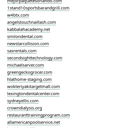
mejorpaquetesorlando.com
1stand10sportsbarandgrill.com
w4btx.com
angelstouchnaillash.com
kabbalahacademy.net
smilondental.com
newstarcollision.com
sasrentals.com
secondsighttechnology.com
michaelsarver.com
greengeckogrocer.com
hlathome-staging.com
wokteriyakitargetmall.com
lexingtondentalcenter.com
sydneyellis.com
crowndialysis.org
restauranttrainingprogram.com
allamericanpoolservice.net