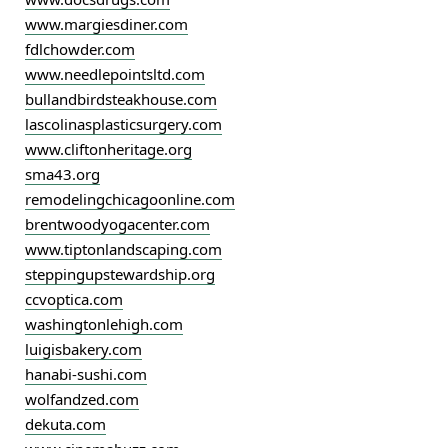
www.margiesdiner.com
fdlchowder.com
www.needlepointsltd.com
bullandbirdsteakhouse.com
lascolinasplasticsurgery.com
www.cliftonheritage.org
sma43.org
remodelingchicagoonline.com
brentwoodyogacenter.com
www.tiptonlandscaping.com
steppingupstewardship.org
ccvoptica.com
washingtonlehigh.com
luigisbakery.com
hanabi-sushi.com
wolfandzed.com
dekuta.com