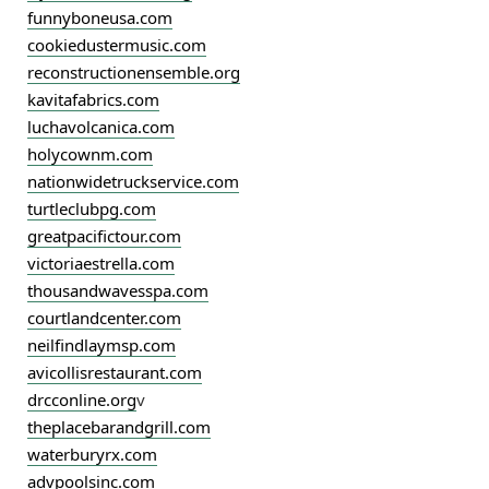
funnyboneusa.com
cookiedustermusic.com
reconstructionensemble.org
kavitafabrics.com
luchavolcanica.com
holycownm.com
nationwidetruckservice.com
turtleclubpg.com
greatpacifictour.com
victoriaestrella.com
thousandwavesspa.com
courtlandcenter.com
neilfindlaymsp.com
avicollisrestaurant.com
drcconline.org
v
theplacebarandgrill.com
waterburyrx.com
advpoolsinc.com