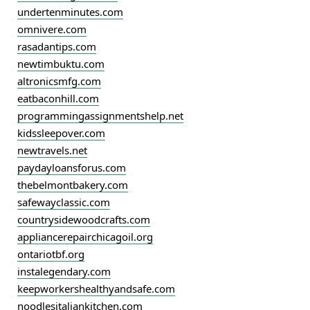
undertenminutes.com
omnivere.com
rasadantips.com
newtimbuktu.com
altronicsmfg.com
eatbaconhill.com
programmingassignmentshelp.net
kidssleepover.com
newtravels.net
paydayloansforus.com
thebelmontbakery.com
safewayclassic.com
countrysidewoodcrafts.com
appliancerepairchicagoil.org
ontariotbf.org
instalegendary.com
keepworkershealthyandsafe.com
noodlesitaliankitchen.com