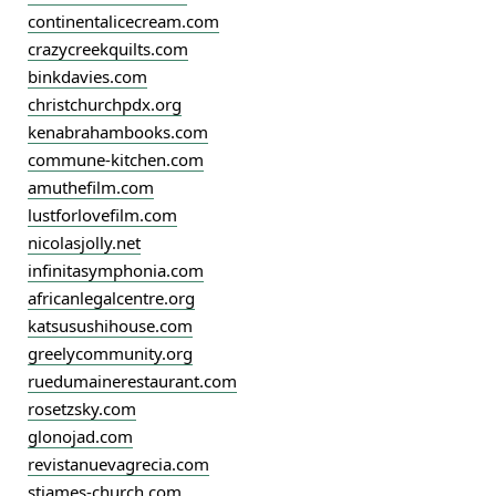
continentalicecream.com
crazycreekquilts.com
binkdavies.com
christchurchpdx.org
kenabrahambooks.com
commune-kitchen.com
amuthefilm.com
lustforlovefilm.com
nicolasjolly.net
infinitasymphonia.com
africanlegalcentre.org
katsusushihouse.com
greelycommunity.org
ruedumainerestaurant.com
rosetzsky.com
glonojad.com
revistanuevagrecia.com
stjames-church.com