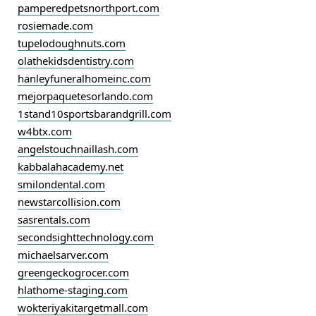
pamperedpetsnorthport.com
rosiemade.com
tupelodoughnuts.com
olathekidsdentistry.com
hanleyfuneralhomeinc.com
mejorpaquetesorlando.com
1stand10sportsbarandgrill.com
w4btx.com
angelstouchnaillash.com
kabbalahacademy.net
smilondental.com
newstarcollision.com
sasrentals.com
secondsighttechnology.com
michaelsarver.com
greengeckogrocer.com
hlathome-staging.com
wokteriyakitargetmall.com