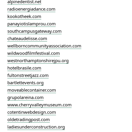
alpinedentist.net
radioenergiadance.com
kookotheek.com
panayiotislamprou.com
southcampusgateway.com
chateaudelisse.com
wellborncommunityassociation.com
wildwoodfilmfestival.com
westnorthamptonshirejpu.org
hotelbrasile.com
fultonstreetjazz.com
bartlettevents.org
moveablecontainer.com
grupolareina.com
www.cherryvalleymuseum.com
cotentinwebdesign.com
oldetradingpost.com
ladiesunderconstruction.org