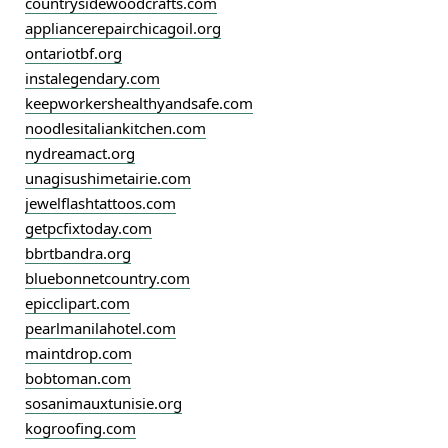
countrysidewoodcrafts.com
appliancerepairchicagoil.org
ontariotbf.org
instalegendary.com
keepworkershealthyandsafe.com
noodlesitaliankitchen.com
nydreamact.org
unagisushimetairie.com
jewelflashtattoos.com
getpcfixtoday.com
bbrtbandra.org
bluebonnetcountry.com
epicclipart.com
pearlmanilahotel.com
maintdrop.com
bobtoman.com
sosanimauxtunisie.org
kogroofing.com