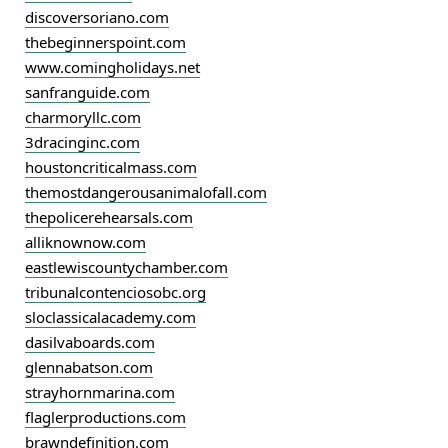
discoversoriano.com
thebeginnerspoint.com
www.comingholidays.net
sanfranguide.com
charmoryllc.com
3dracinginc.com
houstoncriticalmass.com
themostdangerousanimalofall.com
thepolicerehearsals.com
alliknownow.com
eastlewiscountychamber.com
tribunalcontenciosobc.org
sloclassicalacademy.com
dasilvaboards.com
glennabatson.com
strayhornmarina.com
flaglerproductions.com
brawndefinition.com