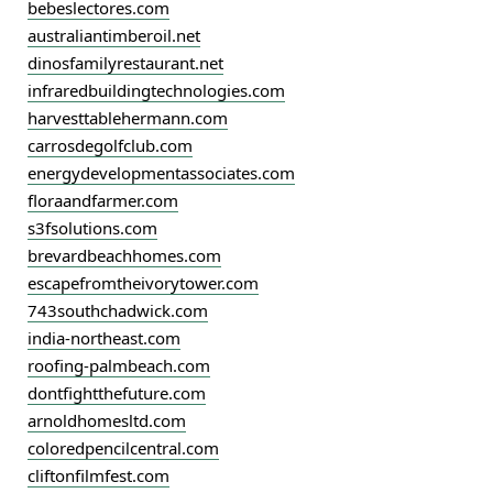
bebeslectores.com
australiantimberoil.net
dinosfamilyrestaurant.net
infraredbuildingtechnologies.com
harvesttablehermann.com
carrosdegolfclub.com
energydevelopmentassociates.com
floraandfarmer.com
s3fsolutions.com
brevardbeachhomes.com
escapefromtheivorytower.com
743southchadwick.com
india-northeast.com
roofing-palmbeach.com
dontfightthefuture.com
arnoldhomesltd.com
coloredpencilcentral.com
cliftonfilmfest.com