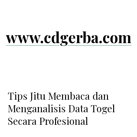
Skip
to
content
www.cdgerba.com
Tips Jitu Membaca dan
Menganalisis Data Togel
Secara Profesional