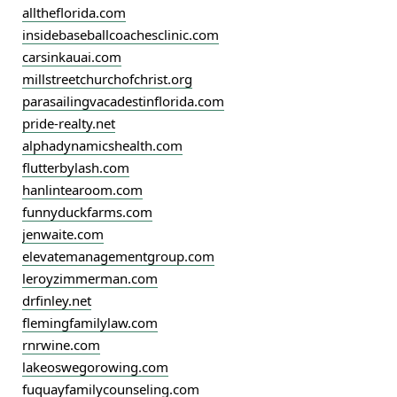
alltheflorida.com
insidebaseballcoachesclinic.com
carsinkauai.com
millstreetchurchofchrist.org
parasailingvacadestinflorida.com
pride-realty.net
alphadynamicshealth.com
flutterbylash.com
hanlintearoom.com
funnyduckfarms.com
jenwaite.com
elevatemanagementgroup.com
leroyzimmerman.com
drfinley.net
flemingfamilylaw.com
rnrwine.com
lakeoswegorowing.com
fuquayfamilycounseling.com