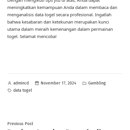
meningkatkan kemampuan Anda dalam membaca dan
menganalisis data togel secara profesional. Ingatlah
bahwa kesabaran dan ketekunan merupakan kunci
utama dalam meraih kemenangan dalam permainan
togel. Selamat mencoba!
Posted
Posted
November 17, 2024
Gambling
admincd
by
in
Tags:
data togel
Post
Previous
Previous Post