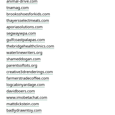
animal-drive.com
tnamag.com
brooksshoesforkids.com
thayersselectmeats.com
aporiasolutions.com
segwaywpa.com
gulfcoastpalapas.com
thebridgehealthclinics.com
waterlinewriters.org
shameddogan.com
parentsoftots.org
creative3drenderings.com
farmerstradecoffee.com
logcabinyardage.com
davidboers.com
www.imobetachat.com
mattdickstein.com
badlydrawntoy.com