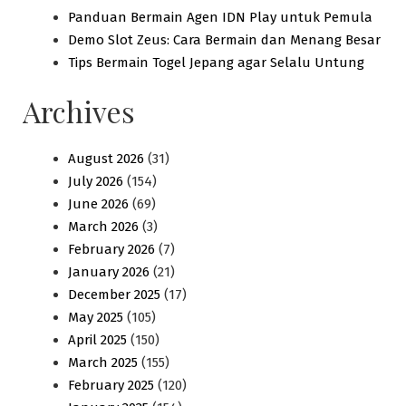
Panduan Bermain Agen IDN Play untuk Pemula
Demo Slot Zeus: Cara Bermain dan Menang Besar
Tips Bermain Togel Jepang agar Selalu Untung
Archives
August 2026
(31)
July 2026
(154)
June 2026
(69)
March 2026
(3)
February 2026
(7)
January 2026
(21)
December 2025
(17)
May 2025
(105)
April 2025
(150)
March 2025
(155)
February 2025
(120)