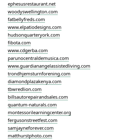
ephesusrestaurant.net
woodyswellington.com
fatbellyfreds.com
www.elpatiodesigns.com
hudsonquarteryork.com
fibota.com
www.cdgerba.com
parunocentraldemusica.com
www.guardianangelassistedliving.com
trondhjemsturnforening.com
diamondplazakenya.com
tbwredlion.com
billsautorepairandsales.com
quantum-naturals.com
montessorilearningcenter.org
fergusonstreetfest.com
samjayneforever.com
matthurstphoto.com