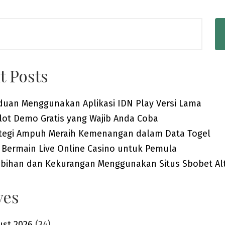
t Posts
duan Menggunakan Aplikasi IDN Play Versi Lama
lot Demo Gratis yang Wajib Anda Coba
ategi Ampuh Meraih Kemenangan dalam Data Togel
 Bermain Live Online Casino untuk Pemula
ebihan dan Kekurangan Menggunakan Situs Sbobet Alt
ves
ust 2026
(34)