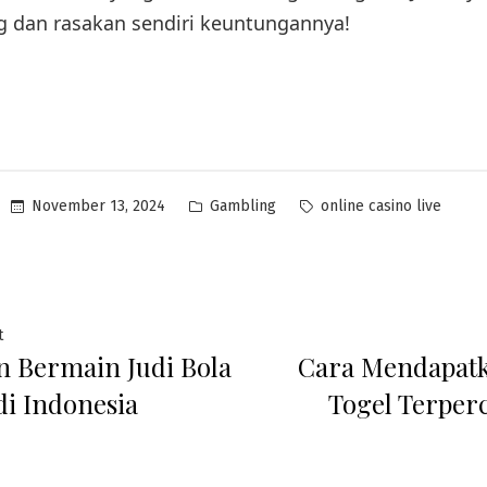
 dan rasakan sendiri keuntungannya!
Posted
Tags:
November 13, 2024
Gambling
online casino live
in
Previous
t
 Bermain Judi Bola
Cara Mendapatk
post:
ation
di Indonesia
Togel Terper