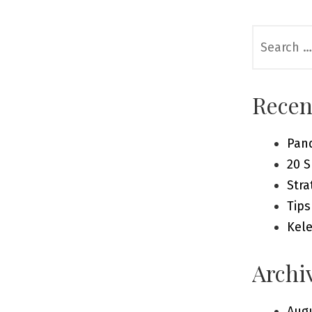
Search
for:
Recen
Pan
20 S
Str
Tips
Kel
Archi
Aug