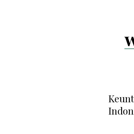
Skip
to
content
Keunt
Indon