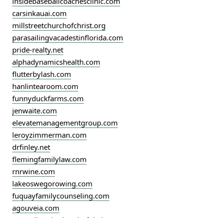
insidebaseballcoachesclinic.com
carsinkauai.com
millstreetchurchofchrist.org
parasailingvacadestinflorida.com
pride-realty.net
alphadynamicshealth.com
flutterbylash.com
hanlintearoom.com
funnyduckfarms.com
jenwaite.com
elevatemanagementgroup.com
leroyzimmerman.com
drfinley.net
flemingfamilylaw.com
rnrwine.com
lakeoswegorowing.com
fuquayfamilycounseling.com
agouveia.com