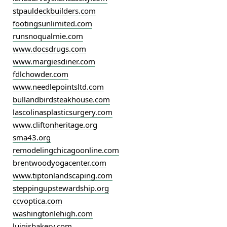
stpauldeckbuilders.com
footingsunlimited.com
runsnoqualmie.com
www.docsdrugs.com
www.margiesdiner.com
fdlchowder.com
www.needlepointsltd.com
bullandbirdsteakhouse.com
lascolinasplasticsurgery.com
www.cliftonheritage.org
sma43.org
remodelingchicagoonline.com
brentwoodyogacenter.com
www.tiptonlandscaping.com
steppingupstewardship.org
ccvoptica.com
washingtonlehigh.com
luigisbakery.com