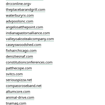
drcconline.org
v
theplacebarandgrill.com
waterburyrx.com
advpoolsinc.com
angelosatthepoint.com
indianapastorsalliance.com
valleyoakssteakcompany.com
caseyswoodshed.com
fixhairchicago.com
denizliesnaf.com
constitutionconferences.com
patthecope.com
svitcs.com
seriouspizza.net
compassroseband.net
altumcore.com
animal-drive.com
tnamag.com