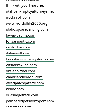
thinkwithyourheart.net
utahbankruptcyattorneys.net
irocknroll.com
www.wordoflife2000.org
idahosquaredancing.com
tawawcabins.com
folksemantic.com
sardosbar.com
italianvolt.com
berkshirealarmssystems.com
vizslabrewing.com
dralanbittner.com
yannisandlemoni.com
weedpatchgazette.com
kblinc.com
eriesingletrack.com
pamperedpetsnorthport.com
rosiemade.com