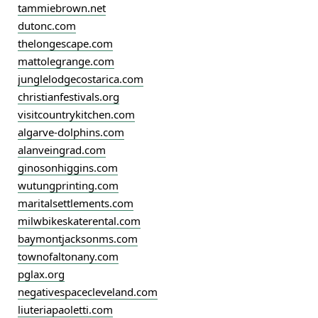
tammiebrown.net
dutonc.com
thelongescape.com
mattolegrange.com
junglelodgecostarica.com
christianfestivals.org
visitcountrykitchen.com
algarve-dolphins.com
alanveingrad.com
ginosonhiggins.com
wutungprinting.com
maritalsettlements.com
milwbikeskaterental.com
baymontjacksonms.com
townofaltonany.com
pglax.org
negativespacecleveland.com
liuteriapaoletti.com