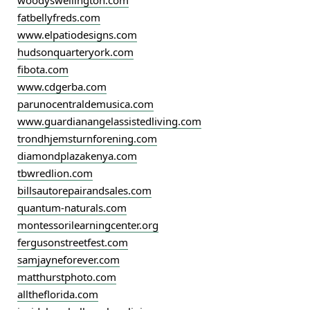
fatbellyfreds.com
www.elpatiodesigns.com
hudsonquarteryork.com
fibota.com
www.cdgerba.com
parunocentraldemusica.com
www.guardianangelassistedliving.com
trondhjemsturnforening.com
diamondplazakenya.com
tbwredlion.com
billsautorepairandsales.com
quantum-naturals.com
montessorilearningcenter.org
fergusonstreetfest.com
samjayneforever.com
matthurstphoto.com
alltheflorida.com