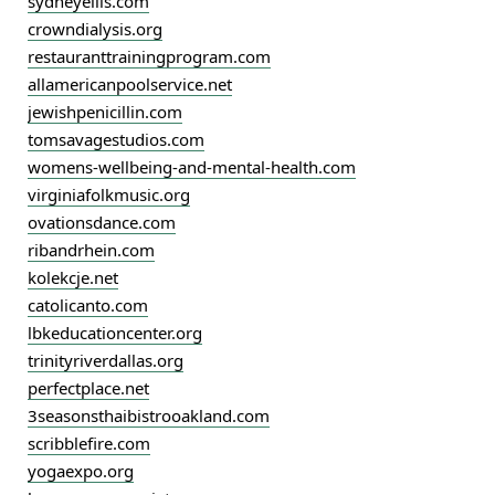
sydneyellis.com
crowndialysis.org
restauranttrainingprogram.com
allamericanpoolservice.net
jewishpenicillin.com
tomsavagestudios.com
womens-wellbeing-and-mental-health.com
virginiafolkmusic.org
ovationsdance.com
ribandrhein.com
kolekcje.net
catolicanto.com
lbkeducationcenter.org
trinityriverdallas.org
perfectplace.net
3seasonsthaibistrooakland.com
scribblefire.com
yogaexpo.org