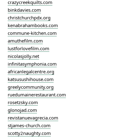
crazycreekquilts.com
binkdavies.com
christchurchpdx.org
kenabrahambooks.com
commune-kitchen.com
amuthefilm.com
lustforlovefilm.com
nicolasjolly.net
infinitasymphonia.com
africanlegalcentre.org
katsusushihouse.com
greelycommunity.org
ruedumainerestaurant.com
rosetzsky.com
glonojad.com
revistanuevagrecia.com
stjames-church.com
scotty2naughty.com