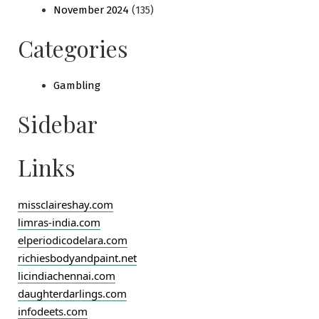
November 2024
(135)
Categories
Gambling
Sidebar
Links
missclaireshay.com
limras-india.com
elperiodicodelara.com
richiesbodyandpaint.net
licindiachennai.com
daughterdarlings.com
infodeets.com