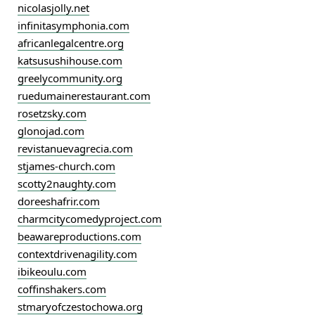
nicolasjolly.net
infinitasymphonia.com
africanlegalcentre.org
katsusushihouse.com
greelycommunity.org
ruedumainerestaurant.com
rosetzsky.com
glonojad.com
revistanuevagrecia.com
stjames-church.com
scotty2naughty.com
doreeshafrir.com
charmcitycomedyproject.com
beawareproductions.com
contextdrivenagility.com
ibikeoulu.com
coffinshakers.com
stmaryofczestochowa.org