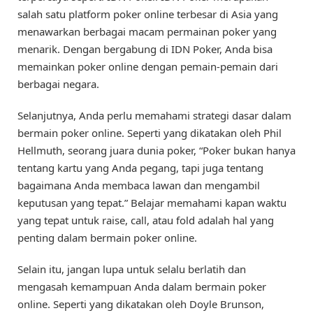
salah satu platform poker online terbesar di Asia yang
menawarkan berbagai macam permainan poker yang
menarik. Dengan bergabung di IDN Poker, Anda bisa
memainkan poker online dengan pemain-pemain dari
berbagai negara.
Selanjutnya, Anda perlu memahami strategi dasar dalam
bermain poker online. Seperti yang dikatakan oleh Phil
Hellmuth, seorang juara dunia poker, “Poker bukan hanya
tentang kartu yang Anda pegang, tapi juga tentang
bagaimana Anda membaca lawan dan mengambil
keputusan yang tepat.” Belajar memahami kapan waktu
yang tepat untuk raise, call, atau fold adalah hal yang
penting dalam bermain poker online.
Selain itu, jangan lupa untuk selalu berlatih dan
mengasah kemampuan Anda dalam bermain poker
online. Seperti yang dikatakan oleh Doyle Brunson,