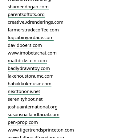
shameddogan.com
parentsoftots.org
creative3drenderings.com
farmerstradecoffee.com
logcabinyardage.com
davidboers.com
www.imobetachat.com
mattdickstein.com
badlydrawntoy.com
lakehoustonumc.com
habakkukmusic.com
nexttonone.net
serenityhbot.net
joshuainternational.org
susansnailandfacial.com
pen-prop.com
www.tigertrendsprinceton.com
www.fathers4freedom.org