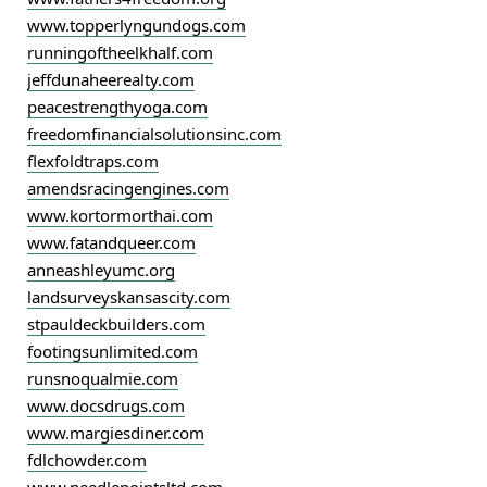
www.topperlyngundogs.com
runningoftheelkhalf.com
jeffdunaheerealty.com
peacestrengthyoga.com
freedomfinancialsolutionsinc.com
flexfoldtraps.com
amendsracingengines.com
www.kortormorthai.com
www.fatandqueer.com
anneashleyumc.org
landsurveyskansascity.com
stpauldeckbuilders.com
footingsunlimited.com
runsnoqualmie.com
www.docsdrugs.com
www.margiesdiner.com
fdlchowder.com