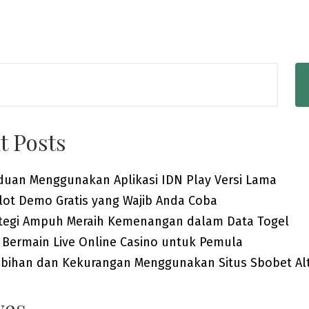
t Posts
duan Menggunakan Aplikasi IDN Play Versi Lama
lot Demo Gratis yang Wajib Anda Coba
ategi Ampuh Meraih Kemenangan dalam Data Togel
 Bermain Live Online Casino untuk Pemula
ebihan dan Kekurangan Menggunakan Situs Sbobet Alt
ves