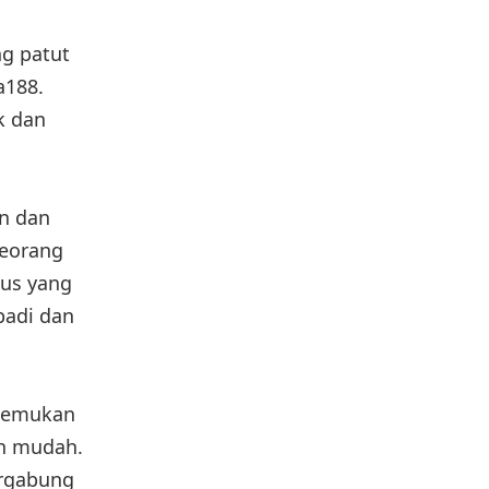
ng patut
a188.
k dan
an dan
seorang
tus yang
badi dan
enemukan
an mudah.
ergabung