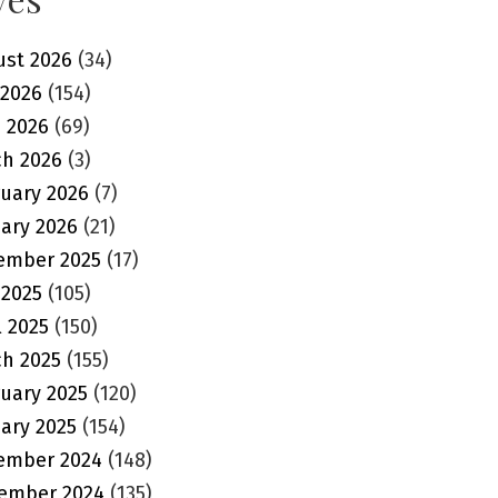
ust 2026
(34)
 2026
(154)
 2026
(69)
ch 2026
(3)
uary 2026
(7)
ary 2026
(21)
ember 2025
(17)
 2025
(105)
l 2025
(150)
ch 2025
(155)
uary 2025
(120)
ary 2025
(154)
ember 2024
(148)
ember 2024
(135)