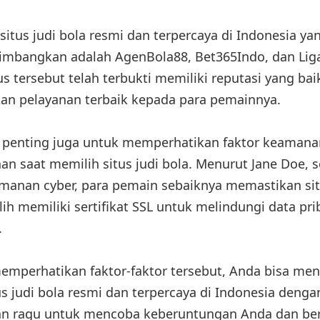
situs judi bola resmi dan terpercaya di Indonesia ya
imbangkan adalah AgenBola88, Bet365Indo, dan Lig
us tersebut telah terbukti memiliki reputasi yang bai
n pelayanan terbaik kepada para pemainnya.
u, penting juga untuk memperhatikan faktor keaman
n saat memilih situs judi bola. Menurut Jane Doe, 
manan cyber, para pemain sebaiknya memastikan si
ih memiliki sertifikat SSL untuk melindungi data pri
.
mperhatikan faktor-faktor tersebut, Anda bisa m
tus judi bola resmi dan terpercaya di Indonesia deng
gan ragu untuk mencoba keberuntungan Anda dan b