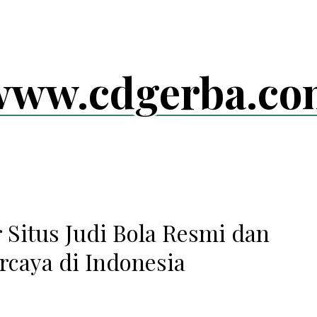
www.cdgerba.co
r Situs Judi Bola Resmi dan
rcaya di Indonesia