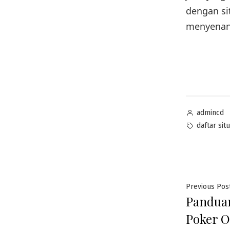
dengan si
menyenan
Posted
admincd
by
Tags:
daftar sit
Post
Previous Pos
Panduan
navig
Poker O