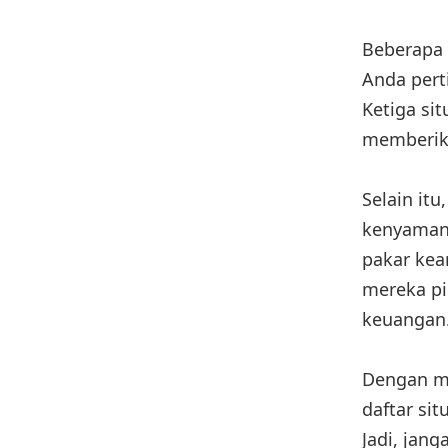
Beberapa 
Anda pert
Ketiga sit
memberika
Selain it
kenyamana
pakar kea
mereka pil
keuangan
Dengan me
daftar si
Jadi, jan