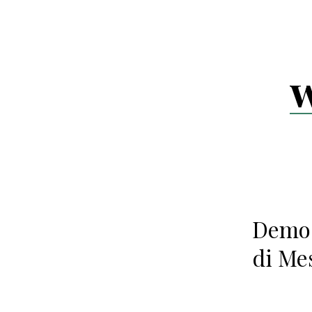
Skip
to
content
Demo 
di Me