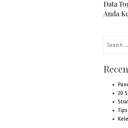
Data To
Anda Ke
Search
for:
Recen
Pan
20 S
Str
Tips
Kel