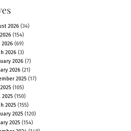
ves
ust 2026
(34)
 2026
(154)
 2026
(69)
ch 2026
(3)
uary 2026
(7)
ary 2026
(21)
ember 2025
(17)
 2025
(105)
l 2025
(150)
ch 2025
(155)
uary 2025
(120)
ary 2025
(154)