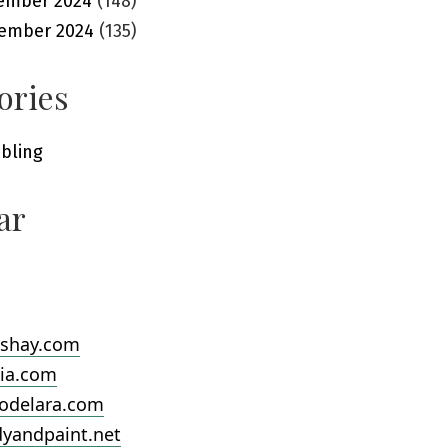
ember 2024
(148)
ember 2024
(135)
ories
bling
ar
eshay.com
dia.com
codelara.com
dyandpaint.net