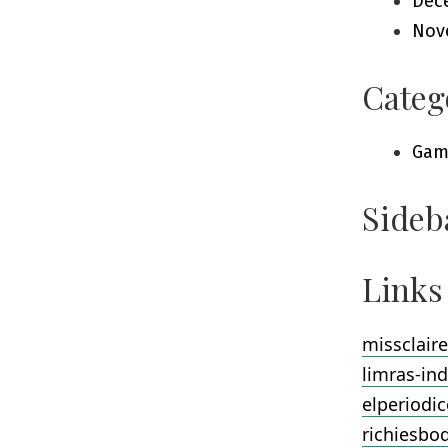
Dec
Nov
Categ
Gam
Sideb
Links
missclair
limras-in
elperiodi
richiesbo