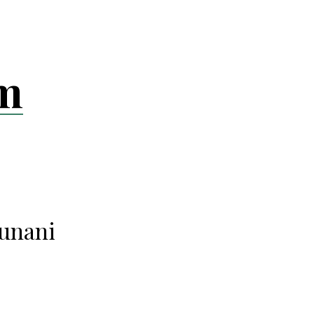
m
Yunani