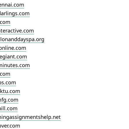
hennai.com
arlings.com
.com
nteractive.com
alonanddayspa.org
online.com
regiant.com
minutes.com
.com
ps.com
ktu.com
mfg.com
ill.com
ingassignmentshelp.net
over.com