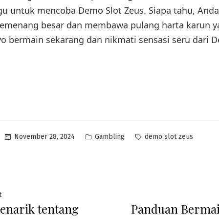
gu untuk mencoba Demo Slot Zeus. Siapa tahu, Anda
pemenang besar dan membawa pulang harta karun y
yo bermain sekarang dan nikmati sensasi seru dari 
Posted
Tags:
November 28, 2024
Gambling
demo slot zeus
in
Previous
t
enarik tentang
Panduan Bermai
post:
ation