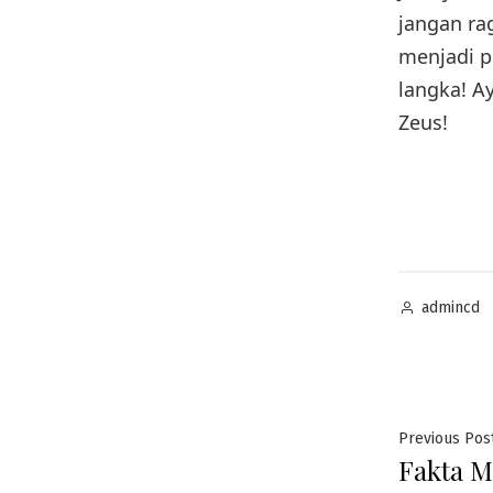
jangan ra
menjadi 
langka! A
Zeus!
Posted
admincd
by
Post
Previous Pos
Fakta M
navig