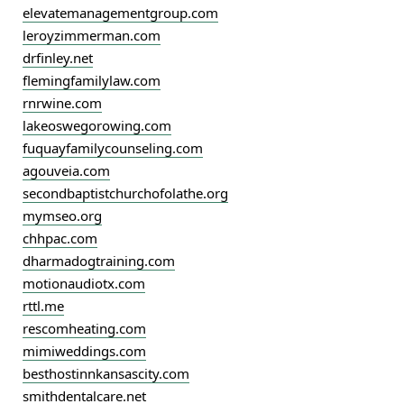
elevatemanagementgroup.com
leroyzimmerman.com
drfinley.net
flemingfamilylaw.com
rnrwine.com
lakeoswegorowing.com
fuquayfamilycounseling.com
agouveia.com
secondbaptistchurchofolathe.org
mymseo.org
chhpac.com
dharmadogtraining.com
motionaudiotx.com
rttl.me
rescomheating.com
mimiweddings.com
besthostinnkansascity.com
smithdentalcare.net