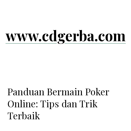
Skip
to
content
www.cdgerba.com
Panduan Bermain Poker
Online: Tips dan Trik
Terbaik