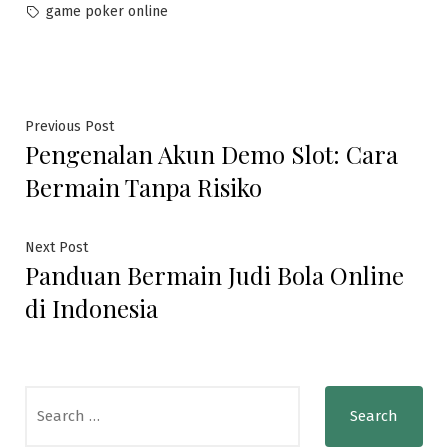
by
in
Tags:
game poker online
Post
Previous
Previous Post
Pengenalan Akun Demo Slot: Cara
post:
navigation
Bermain Tanpa Risiko
Next
Next Post
Panduan Bermain Judi Bola Online
post:
di Indonesia
Search
for: