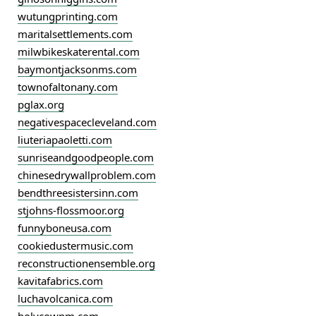
wutungprinting.com
maritalsettlements.com
milwbikeskaterental.com
baymontjacksonms.com
townofaltonany.com
pglax.org
negativespacecleveland.com
liuteriapaoletti.com
sunriseandgoodpeople.com
chinesedrywallproblem.com
bendthreesistersinn.com
stjohns-flossmoor.org
funnyboneusa.com
cookiedustermusic.com
reconstructionensemble.org
kavitafabrics.com
luchavolcanica.com