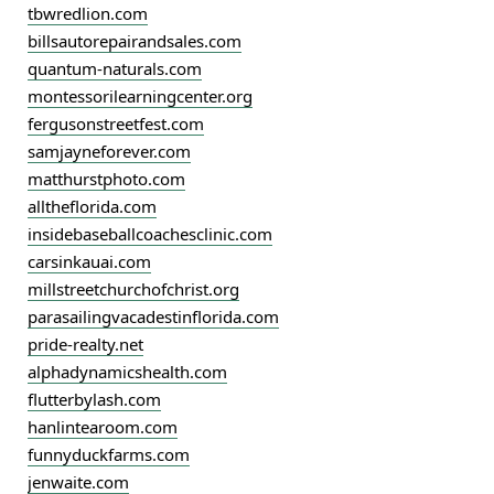
tbwredlion.com
billsautorepairandsales.com
quantum-naturals.com
montessorilearningcenter.org
fergusonstreetfest.com
samjayneforever.com
matthurstphoto.com
alltheflorida.com
insidebaseballcoachesclinic.com
carsinkauai.com
millstreetchurchofchrist.org
parasailingvacadestinflorida.com
pride-realty.net
alphadynamicshealth.com
flutterbylash.com
hanlintearoom.com
funnyduckfarms.com
jenwaite.com