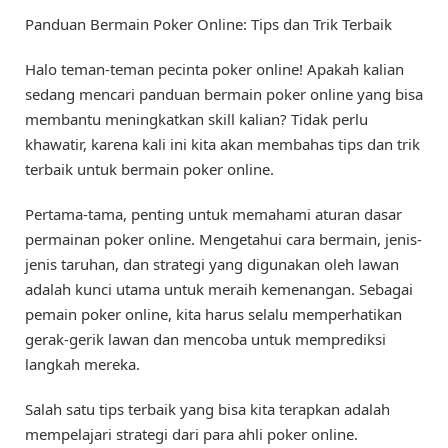
Panduan Bermain Poker Online: Tips dan Trik Terbaik
Halo teman-teman pecinta poker online! Apakah kalian
sedang mencari panduan bermain poker online yang bisa
membantu meningkatkan skill kalian? Tidak perlu
khawatir, karena kali ini kita akan membahas tips dan trik
terbaik untuk bermain poker online.
Pertama-tama, penting untuk memahami aturan dasar
permainan poker online. Mengetahui cara bermain, jenis-
jenis taruhan, dan strategi yang digunakan oleh lawan
adalah kunci utama untuk meraih kemenangan. Sebagai
pemain poker online, kita harus selalu memperhatikan
gerak-gerik lawan dan mencoba untuk memprediksi
langkah mereka.
Salah satu tips terbaik yang bisa kita terapkan adalah
mempelajari strategi dari para ahli poker online.