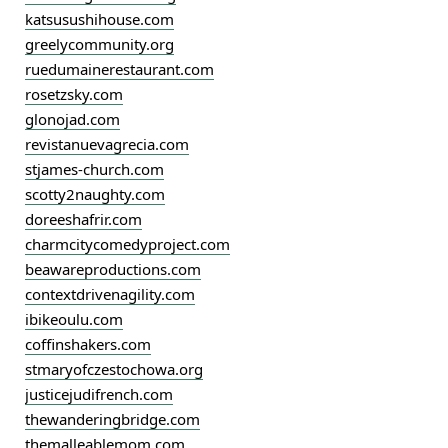
katsusushihouse.com
greelycommunity.org
ruedumainerestaurant.com
rosetzsky.com
glonojad.com
revistanuevagrecia.com
stjames-church.com
scotty2naughty.com
doreeshafrir.com
charmcitycomedyproject.com
beawareproductions.com
contextdrivenagility.com
ibikeoulu.com
coffinshakers.com
stmaryofczestochowa.org
justicejudifrench.com
thewanderingbridge.com
themalleablemom.com