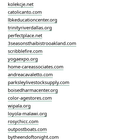
kolekcje.net
catolicanto.com
lbkeducationcenter.org
trinityriverdallas.org
perfectplace.net
3seasonsthaibistrooakland.com
scribblefire.com
yogaexpo.org
home-careassociates.com
andreacavaletto.com
parksleylivestocksupply.com
boisedharmacenter.org
color-agestores.com
wipala.org
loyola-malawi.org
rosychicc.com
outpostboats.com
bytheendoftonight.com