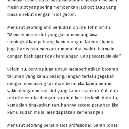
mesin slot yang sering memberikan jackpot atau yang
biasa disebut dengan “slot gacor”.
Menurut seorang ahli perjudian online, John Smith,
“Memilih mesin slot yang gacor memang bisa
meningkatkan peluang kemenangan. Namun, kamu
juga harus bisa mengatur modal dan waktu bermain
dengan bijak agar tidak kehilangan uang secara sia-sia.”
Selain itu, penting juga untuk memperhatikan besaran
taruhan yang kamu pasang. Jangan terlalu gegabah
dengan memasang taruhan besar jika kamu belum
yakin dengan mesin slot yang kamu mainkan. Cobalah
untuk memulai dengan taruhan kecil terlebih dahulu,
kemudian tingkatkan taruhannya secara perlahan jika
kamu sudah mulai mendapatkan kemenangan.
Menurut seorang pemain slot profesional, Sarah Jones,