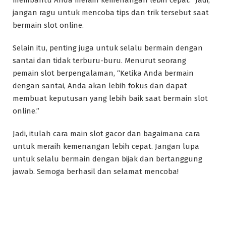
jangan ragu untuk mencoba tips dan trik tersebut saat
bermain slot online.
Selain itu, penting juga untuk selalu bermain dengan
santai dan tidak terburu-buru. Menurut seorang
pemain slot berpengalaman, “Ketika Anda bermain
dengan santai, Anda akan lebih fokus dan dapat
membuat keputusan yang lebih baik saat bermain slot
online.”
Jadi, itulah cara main slot gacor dan bagaimana cara
untuk meraih kemenangan lebih cepat. Jangan lupa
untuk selalu bermain dengan bijak dan bertanggung
jawab. Semoga berhasil dan selamat mencoba!