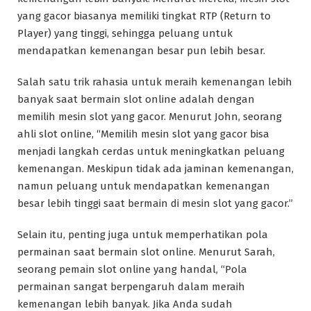
yang gacor biasanya memiliki tingkat RTP (Return to
Player) yang tinggi, sehingga peluang untuk
mendapatkan kemenangan besar pun lebih besar.
Salah satu trik rahasia untuk meraih kemenangan lebih
banyak saat bermain slot online adalah dengan
memilih mesin slot yang gacor. Menurut John, seorang
ahli slot online, “Memilih mesin slot yang gacor bisa
menjadi langkah cerdas untuk meningkatkan peluang
kemenangan. Meskipun tidak ada jaminan kemenangan,
namun peluang untuk mendapatkan kemenangan
besar lebih tinggi saat bermain di mesin slot yang gacor.”
Selain itu, penting juga untuk memperhatikan pola
permainan saat bermain slot online. Menurut Sarah,
seorang pemain slot online yang handal, “Pola
permainan sangat berpengaruh dalam meraih
kemenangan lebih banyak. Jika Anda sudah