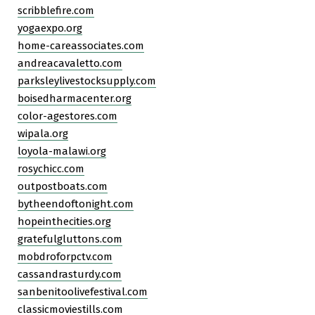
scribblefire.com
yogaexpo.org
home-careassociates.com
andreacavaletto.com
parksleylivestocksupply.com
boisedharmacenter.org
color-agestores.com
wipala.org
loyola-malawi.org
rosychicc.com
outpostboats.com
bytheendoftonight.com
hopeinthecities.org
gratefulgluttons.com
mobdroforpctv.com
cassandrasturdy.com
sanbenitoolivefestival.com
classicmoviestills.com