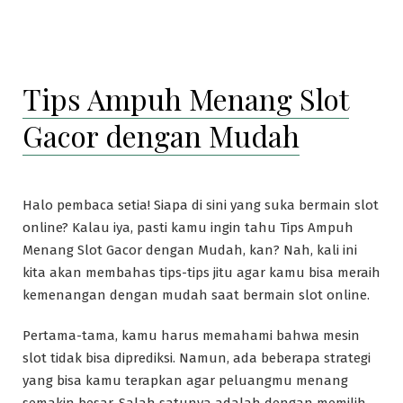
Tips Ampuh Menang Slot
Gacor dengan Mudah
Halo pembaca setia! Siapa di sini yang suka bermain slot
online? Kalau iya, pasti kamu ingin tahu Tips Ampuh
Menang Slot Gacor dengan Mudah, kan? Nah, kali ini
kita akan membahas tips-tips jitu agar kamu bisa meraih
kemenangan dengan mudah saat bermain slot online.
Pertama-tama, kamu harus memahami bahwa mesin
slot tidak bisa diprediksi. Namun, ada beberapa strategi
yang bisa kamu terapkan agar peluangmu menang
semakin besar. Salah satunya adalah dengan memilih