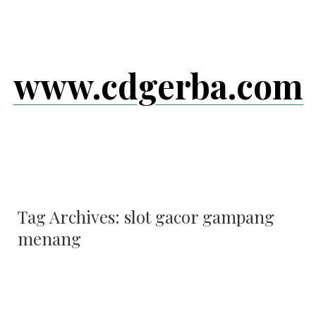
Skip
to
content
www.cdgerba.com
Tag Archives:
slot gacor gampang
menang