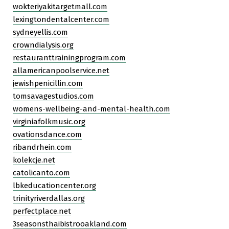
wokteriyakitargetmall.com
lexingtondentalcenter.com
sydneyellis.com
crowndialysis.org
restauranttrainingprogram.com
allamericanpoolservice.net
jewishpenicillin.com
tomsavagestudios.com
womens-wellbeing-and-mental-health.com
virginiafolkmusic.org
ovationsdance.com
ribandrhein.com
kolekcje.net
catolicanto.com
lbkeducationcenter.org
trinityriverdallas.org
perfectplace.net
3seasonsthaibistrooakland.com