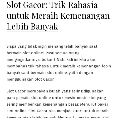
Slot Gacor: Trik Rahasia
untuk Meraih Kemenangan
Lebih Banyak
Siapa yang tidak ingin menang lebih banyak saat
bermain slot online? Pasti semua orang
menginginkannya, bukan? Nah, kali ini kita akan
membahas trik rahasia untuk meraih kemenangan lebih
banyak saat bermain slot online, yaitu dengan
menggunakan Slot Gacor.
Slot Gacor merupakan istilah yang sering digunakan
para pemain slot online untuk mesin-mesin slot yang
sering memberikan kemenangan besar. Menurut pakar
slot online, Slot Gacor bisa menjadi kunci untuk meraih
kemenangan lebih banyak. Menurut mereka, mesin slot