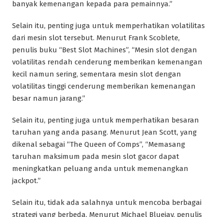
banyak kemenangan kepada para pemainnya.”
Selain itu, penting juga untuk memperhatikan volatilitas
dari mesin slot tersebut. Menurut Frank Scoblete,
penulis buku “Best Slot Machines”, “Mesin slot dengan
volatilitas rendah cenderung memberikan kemenangan
kecil namun sering, sementara mesin slot dengan
volatilitas tinggi cenderung memberikan kemenangan
besar namun jarang.”
Selain itu, penting juga untuk memperhatikan besaran
taruhan yang anda pasang. Menurut Jean Scott, yang
dikenal sebagai “The Queen of Comps”, “Memasang
taruhan maksimum pada mesin slot gacor dapat
meningkatkan peluang anda untuk memenangkan
jackpot.”
Selain itu, tidak ada salahnya untuk mencoba berbagai
strategi yang berbeda. Menurut Michael Bluejay, penulis