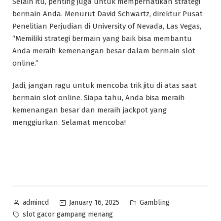
Selain itu, penting juga untuk memperhatikan strategi
bermain Anda. Menurut David Schwartz, direktur Pusat
Penelitian Perjudian di University of Nevada, Las Vegas,
“Memiliki strategi bermain yang baik bisa membantu
Anda meraih kemenangan besar dalam bermain slot
online.”
Jadi, jangan ragu untuk mencoba trik jitu di atas saat
bermain slot online. Siapa tahu, Anda bisa meraih
kemenangan besar dan meraih jackpot yang
menggiurkan. Selamat mencoba!
Posted
Posted
January 16, 2025
Gambling
admincd
by
in
Tags:
slot gacor gampang menang