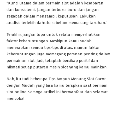
“Kunci utama dalam bermain slot adalah kesabaran
dan konsistensi. Jangan terburu-buru dan jangan
gegabah dalam mengambil keputusan. Lakukan
analisis terlebih dahulu sebelum memasang taruhan.”
Terakhir, jangan lupa untuk selalu memperhatikan
faktor keberuntungan. Meskipun kamu sudah
menerapkan semua tips-tips di atas, namun faktor
keberuntungan juga memegang peranan penting dalam
permainan slot. Jadi, tetaplah bersikap positif dan
nikmati setiap putaran mesin slot yang kamu mainkan.
Nah, itu tadi beberapa Tips Ampuh Menang Slot Gacor
dengan Mudah yang bisa kamu terapkan saat bermain
slot online. Semoga artikel ini bermanfaat dan selamat
mencoba!