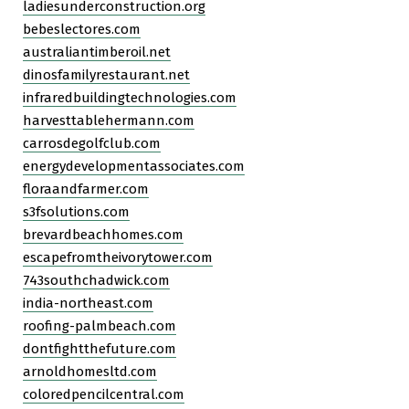
ladiesunderconstruction.org
bebeslectores.com
australiantimberoil.net
dinosfamilyrestaurant.net
infraredbuildingtechnologies.com
harvesttablehermann.com
carrosdegolfclub.com
energydevelopmentassociates.com
floraandfarmer.com
s3fsolutions.com
brevardbeachhomes.com
escapefromtheivorytower.com
743southchadwick.com
india-northeast.com
roofing-palmbeach.com
dontfightthefuture.com
arnoldhomesltd.com
coloredpencilcentral.com