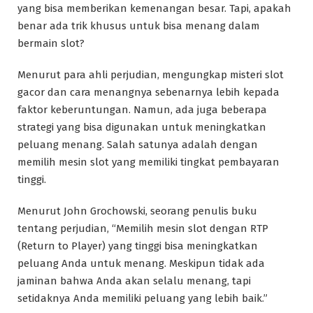
yang bisa memberikan kemenangan besar. Tapi, apakah
benar ada trik khusus untuk bisa menang dalam
bermain slot?
Menurut para ahli perjudian, mengungkap misteri slot
gacor dan cara menangnya sebenarnya lebih kepada
faktor keberuntungan. Namun, ada juga beberapa
strategi yang bisa digunakan untuk meningkatkan
peluang menang. Salah satunya adalah dengan
memilih mesin slot yang memiliki tingkat pembayaran
tinggi.
Menurut John Grochowski, seorang penulis buku
tentang perjudian, “Memilih mesin slot dengan RTP
(Return to Player) yang tinggi bisa meningkatkan
peluang Anda untuk menang. Meskipun tidak ada
jaminan bahwa Anda akan selalu menang, tapi
setidaknya Anda memiliki peluang yang lebih baik.”