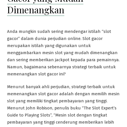
Dimenangkan
Anda mungkin sudah sering mendengar istilah “slot
gacor” dalam dunia perjudian online. Slot gacor
merupakan istilah yang digunakan untuk
menggambarkan mesin slot yang mudah dimenangkan
dan sering memberikan jackpot kepada para pemainnya.
Namun, bagaimana sebenarnya strategi terbaik untuk
memenangkan slot gacor ini?
Menurut banyak ahli perjudian, strategi terbaik untuk
memenangkan slot gacor adalah dengan memilih mesin
slot yang memiliki tingkat pembayaran yang tinggi.
Menurut John Robison, penulis buku “The Slot Expert’s
Guide to Playing Slots”, “Mesin slot dengan tingkat
pembayaran yang tinggi cenderung memberikan lebih