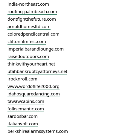
india-northeast.com
roofing-palmbeach.com
dontfightthefuture.com
arnoldhomesltd.com
coloredpencilcentral.com
cliftonfilmfest.com
imperialbarandlounge.com
raisedoutdoors.com
thinkwithyourheart.net
utahbankruptcyattorneys.net
irocknroll.com
www.wordoflife2000.org
idahosquaredancing.com
tawawcabins.com
folksemantic.com
sardosbar.com
italianvolt.com
berkshirealarmssystems.com