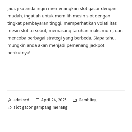
Jadi, jika anda ingin memenangkan slot gacor dengan
mudah, ingatlah untuk memilih mesin slot dengan
tingkat pembayaran tinggi, memperhatikan volatilitas
mesin slot tersebut, memasang taruhan maksimum, dan
mencoba berbagai strategi yang berbeda. Siapa tahu,
mungkin anda akan menjadi pemenang jackpot
berikutnya!
Posted
Posted
April 24, 2025
Gambling
admincd
by
in
Tags:
slot gacor gampang menang