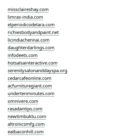
missclaireshay.com
limras-india.com
elperiodicodelara.com
richiesbodyandpaint.net
licindiachennai.com
daughterdarlings.com
infodeets.com
hotsalsainteractive.com
serenitysalonanddayspa.org
cedarcafeonline.com
acfurnituregiant.com
undertenminutes.com
omnivere.com
rasadantips.com
newtimbuktu.com
altronicsmfg.com
eatbaconhill.com