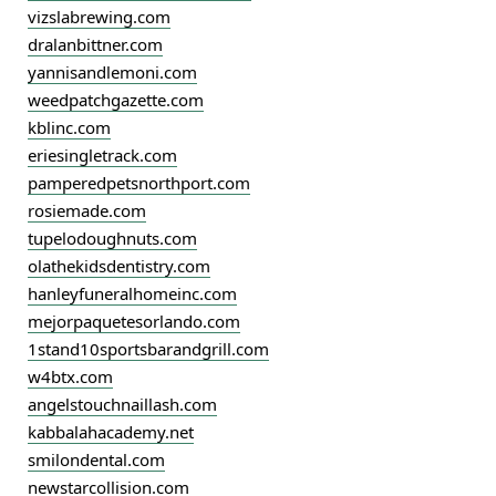
vizslabrewing.com
dralanbittner.com
yannisandlemoni.com
weedpatchgazette.com
kblinc.com
eriesingletrack.com
pamperedpetsnorthport.com
rosiemade.com
tupelodoughnuts.com
olathekidsdentistry.com
hanleyfuneralhomeinc.com
mejorpaquetesorlando.com
1stand10sportsbarandgrill.com
w4btx.com
angelstouchnaillash.com
kabbalahacademy.net
smilondental.com
newstarcollision.com