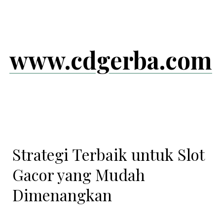
Skip
to
content
www.cdgerba.com
Strategi Terbaik untuk Slot
Gacor yang Mudah
Dimenangkan