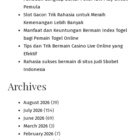
Pemula
Slot Gacor: Trik Rahasia untuk Meraih
Kemenangan Lebih Banyak
Manfaat dan Keuntungan Bermain Index Togel
bagi Pemain Togel Online
Tips dan Trik Bermain Casino Live Online yang
Efektif
Rahasia sukses bermain di situs judi Sbobet
Indonesia
Archives
August 2026
(39)
July 2026
(154)
June 2026
(69)
March 2026
(3)
February 2026
(7)