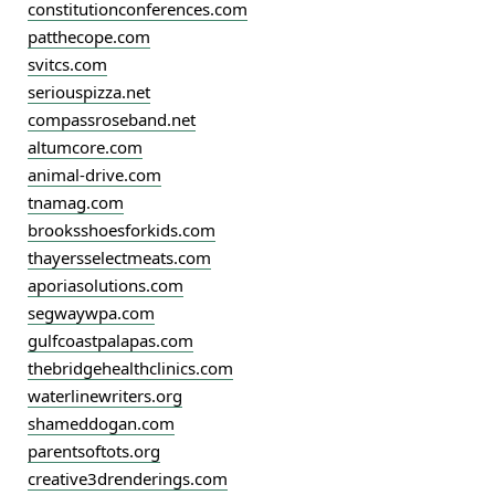
constitutionconferences.com
patthecope.com
svitcs.com
seriouspizza.net
compassroseband.net
altumcore.com
animal-drive.com
tnamag.com
brooksshoesforkids.com
thayersselectmeats.com
aporiasolutions.com
segwaywpa.com
gulfcoastpalapas.com
thebridgehealthclinics.com
waterlinewriters.org
shameddogan.com
parentsoftots.org
creative3drenderings.com