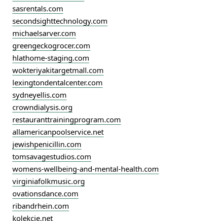
sasrentals.com
secondsighttechnology.com
michaelsarver.com
greengeckogrocer.com
hlathome-staging.com
wokteriyakitargetmall.com
lexingtondentalcenter.com
sydneyellis.com
crowndialysis.org
restauranttrainingprogram.com
allamericanpoolservice.net
jewishpenicillin.com
tomsavagestudios.com
womens-wellbeing-and-mental-health.com
virginiafolkmusic.org
ovationsdance.com
ribandrhein.com
kolekcje.net