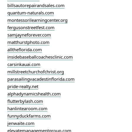
billsautorepairandsales.com
quantum-naturals.com
montessorilearningcenter.org
fergusonstreetfest.com
samjayneforever.com
matthurstphoto.com
alltheflorida.com
insidebaseballcoachesclinic.com
carsinkauai.com
millstreetchurchofchrist.org
parasailingvacadestinflorida.com
pride-realty.net
alphadynamicshealth.com
flutterbylash.com
hanlintearoom.com
funnyduckfarms.com
jenwaite.com
elevatemanagementgroup.com