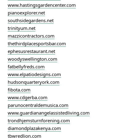
www.hastingsgardencenter.com
pianoexplorer.net
southsidegardens.net
trinityum.net
mazzicontractors.com
thethirdplacesportsbar.com
ephesusrestaurant.net
woodyswellington.com
fatbellyfreds.com
www.elpatiodesigns.com
hudsonquarteryork.com
fibota.com
www.cdgerba.com
parunocentraldemusica.com
www.guardianangelassistedliving.com
trondhjemsturnforening.com
diamondplazakenya.com
tbwredlion.com