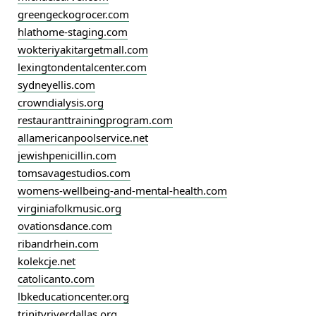
greengeckogrocer.com
hlathome-staging.com
wokteriyakitargetmall.com
lexingtondentalcenter.com
sydneyellis.com
crowndialysis.org
restauranttrainingprogram.com
allamericanpoolservice.net
jewishpenicillin.com
tomsavagestudios.com
womens-wellbeing-and-mental-health.com
virginiafolkmusic.org
ovationsdance.com
ribandrhein.com
kolekcje.net
catolicanto.com
lbkeducationcenter.org
trinityriverdallas.org