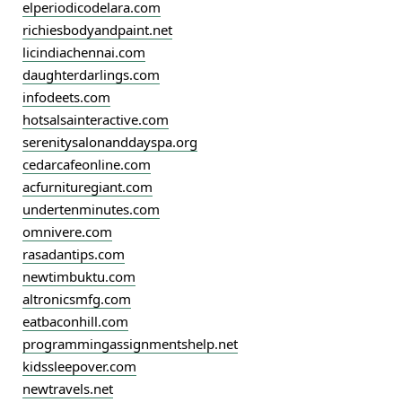
elperiodicodelara.com
richiesbodyandpaint.net
licindiachennai.com
daughterdarlings.com
infodeets.com
hotsalsainteractive.com
serenitysalonanddayspa.org
cedarcafeonline.com
acfurnituregiant.com
undertenminutes.com
omnivere.com
rasadantips.com
newtimbuktu.com
altronicsmfg.com
eatbaconhill.com
programmingassignmentshelp.net
kidssleepover.com
newtravels.net