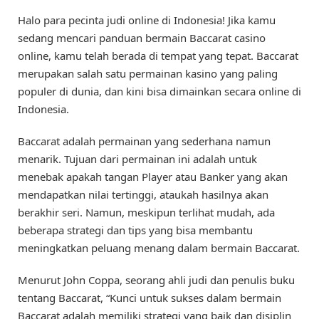
Halo para pecinta judi online di Indonesia! Jika kamu
sedang mencari panduan bermain Baccarat casino
online, kamu telah berada di tempat yang tepat. Baccarat
merupakan salah satu permainan kasino yang paling
populer di dunia, dan kini bisa dimainkan secara online di
Indonesia.
Baccarat adalah permainan yang sederhana namun
menarik. Tujuan dari permainan ini adalah untuk
menebak apakah tangan Player atau Banker yang akan
mendapatkan nilai tertinggi, ataukah hasilnya akan
berakhir seri. Namun, meskipun terlihat mudah, ada
beberapa strategi dan tips yang bisa membantu
meningkatkan peluang menang dalam bermain Baccarat.
Menurut John Coppa, seorang ahli judi dan penulis buku
tentang Baccarat, “Kunci untuk sukses dalam bermain
Baccarat adalah memiliki strategi yang baik dan disiplin