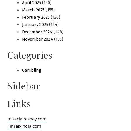
April 2025
(150)
March 2025
(155)
February 2025
(120)
January 2025
(154)
December 2024
(148)
November 2024
(135)
Categories
Gambling
Sidebar
Links
missclaireshay.com
limras-india.com