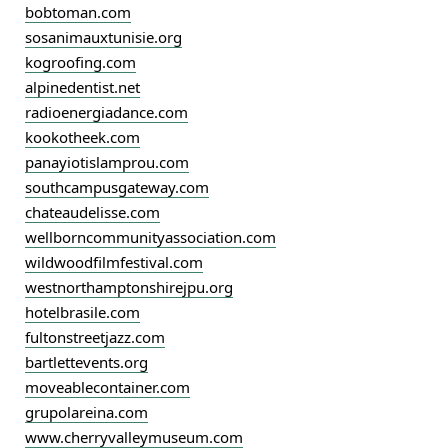
bobtoman.com
sosanimauxtunisie.org
kogroofing.com
alpinedentist.net
radioenergiadance.com
kookotheek.com
panayiotislamprou.com
southcampusgateway.com
chateaudelisse.com
wellborncommunityassociation.com
wildwoodfilmfestival.com
westnorthamptonshirejpu.org
hotelbrasile.com
fultonstreetjazz.com
bartlettevents.org
moveablecontainer.com
grupolareina.com
www.cherryvalleymuseum.com