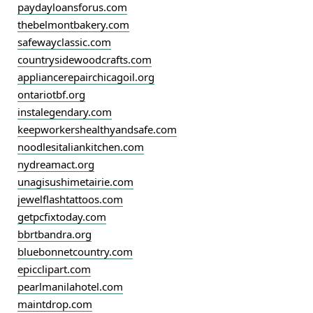
paydayloansforus.com
thebelmontbakery.com
safewayclassic.com
countrysidewoodcrafts.com
appliancerepairchicagoil.org
ontariotbf.org
instalegendary.com
keepworkershealthyandsafe.com
noodlesitaliankitchen.com
nydreamact.org
unagisushimetairie.com
jewelflashtattoos.com
getpcfixtoday.com
bbrtbandra.org
bluebonnetcountry.com
epicclipart.com
pearlmanilahotel.com
maintdrop.com