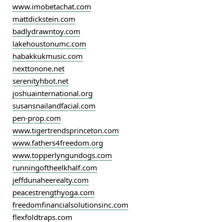
www.imobetachat.com
mattdickstein.com
badlydrawntoy.com
lakehoustonumc.com
habakkukmusic.com
nexttonone.net
serenityhbot.net
joshuainternational.org
susansnailandfacial.com
pen-prop.com
www.tigertrendsprinceton.com
www.fathers4freedom.org
www.topperlyngundogs.com
runningoftheelkhalf.com
jeffdunaheerealty.com
peacestrengthyoga.com
freedomfinancialsolutionsinc.com
flexfoldtraps.com