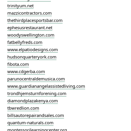
trinityum.net
mazzicontractors.com
thethirdplacesportsbar.com
ephesusrestaurant.net
woodyswellington.com
fatbellyfreds.com
www.elpatiodesigns.com
hudsonquarteryork.com
fibota.com
www.cdgerba.com
parunocentraldemusica.com
www.guardianangelassistedliving.com
trondhjemsturnforening.com
diamondplazakenya.com
tbwredlion.com
billsautorepairandsales.com
quantum-naturals.com
montessorilearningcenter.org