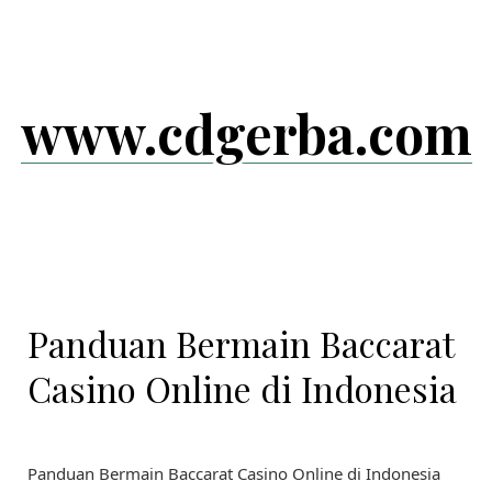
Skip
to
content
www.cdgerba.com
Panduan Bermain Baccarat
Casino Online di Indonesia
Panduan Bermain Baccarat Casino Online di Indonesia