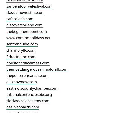
sanbenitoolivefestival.com
classicmoviestills.com
cafecolada.com
discoversoriano.com
thebeginnerspoint.com
www.comingholidays.net
sanfranguide.com
charmoryllc.com
3dracinginc.com
houstoncriticalmass.com
themostdangerousanimalofall.com
thepolicerehearsals.com
alliknownow.com
eastlewiscountychamber.com
tribunalcontenciosobc.org
sloclassicalacademy.com
dasilvaboards.com