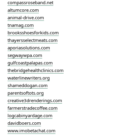
compassroseband.net
altumcore.com
animal-drive.com
tnamag.com
brooksshoesforkids.com
thayersselectmeats.com
aporiasolutions.com
segwaywpa.com
gulfcoastpalapas.com
thebridgehealthclinics.com
waterlinewriters.org
shameddogan.com
parentsoftots.org
creative3drenderings.com
farmerstradecoffee.com
logcabinyardage.com
davidboers.com
www.imobetachat.com