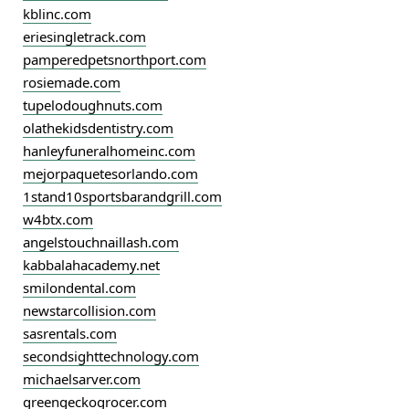
kblinc.com
eriesingletrack.com
pamperedpetsnorthport.com
rosiemade.com
tupelodoughnuts.com
olathekidsdentistry.com
hanleyfuneralhomeinc.com
mejorpaquetesorlando.com
1stand10sportsbarandgrill.com
w4btx.com
angelstouchnaillash.com
kabbalahacademy.net
smilondental.com
newstarcollision.com
sasrentals.com
secondsighttechnology.com
michaelsarver.com
greengeckogrocer.com