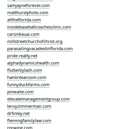
samjayneforever.com
matthurstphoto.com
alltheflorida.com
insidebaseballcoachesclinic.com
carsinkauai.com
millstreetchurchofchrist.org
parasailingvacadestinflorida.com
pride-realty.net
alphadynamicshealth.com
flutterbylash.com
hanlintearoom.com
funnyduckfarms.com
jenwaite.com
elevatemanagementgroup.com
leroyzimmerman.com
drfinley.net
flemingfamilylaw.com
rnrwine.com