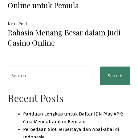
navigation
Online untuk Pemula
Next
Next Post
Rahasia Menang Besar dalam Judi
post:
Casino Online
Search
for:
Recent Posts
Panduan Lengkap untuk Daftar IDN Play APK:
Cara Mendaftar dan Bermain
Perbedaan Slot Terpercaya dan Abal-abal di
Indonesia