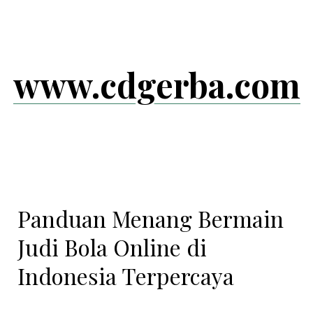
Skip
to
content
www.cdgerba.com
Panduan Menang Bermain
Judi Bola Online di
Indonesia Terpercaya