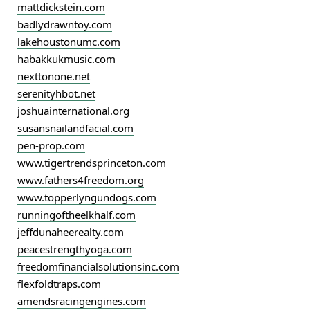
mattdickstein.com
badlydrawntoy.com
lakehoustonumc.com
habakkukmusic.com
nexttonone.net
serenityhbot.net
joshuainternational.org
susansnailandfacial.com
pen-prop.com
www.tigertrendsprinceton.com
www.fathers4freedom.org
www.topperlyngundogs.com
runningoftheelkhalf.com
jeffdunaheerealty.com
peacestrengthyoga.com
freedomfinancialsolutionsinc.com
flexfoldtraps.com
amendsracingengines.com