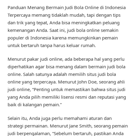
Panduan Menang Bermain Judi Bola Online di Indonesia
Terpercaya memang tidaklah mudah, tapi dengan tips
dan trik yang tepat, Anda bisa meningkatkan peluang
kemenangan Anda. Saat ini, judi bola online semakin
populer di Indonesia karena memungkinkan pemain
untuk bertaruh tanpa harus keluar rumah.
Menurut pakar judi online, ada beberapa hal yang perlu
diperhatikan agar bisa menang dalam bermain judi bola
online. Salah satunya adalah memilih situs judi bola
online yang terpercaya. Menurut John Doe, seorang ahli
judi online, “Penting untuk memastikan bahwa situs judi
yang Anda pilih memiliki lisensi resmi dan reputasi yang
baik di kalangan pemain.”
Selain itu, Anda juga perlu memahami aturan dan
strategi permainan. Menurut Jane Smith, seorang pemain
judi berpengalaman, “Sebelum bertaruh, pastikan Anda