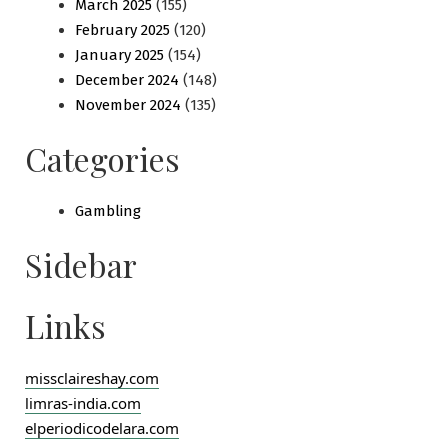
March 2025
(155)
February 2025
(120)
January 2025
(154)
December 2024
(148)
November 2024
(135)
Categories
Gambling
Sidebar
Links
missclaireshay.com
limras-india.com
elperiodicodelara.com