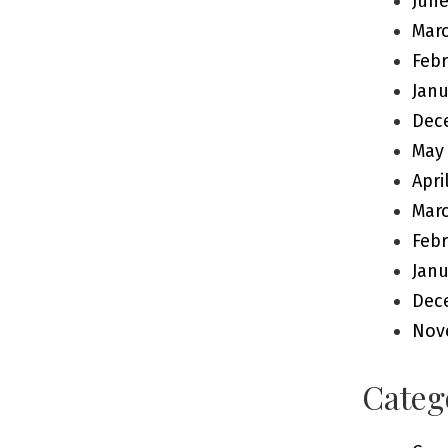
June
Mar
Febr
Janu
Dec
May
Apri
Mar
Febr
Janu
Dec
Nov
Categ