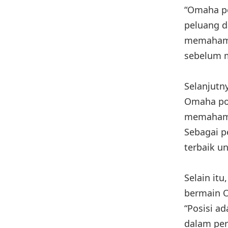
“Omaha p
peluang d
memahami
sebelum m
Selanjutn
Omaha pok
memahami 
Sebagai p
terbaik u
Selain it
bermain O
“Posisi a
dalam per