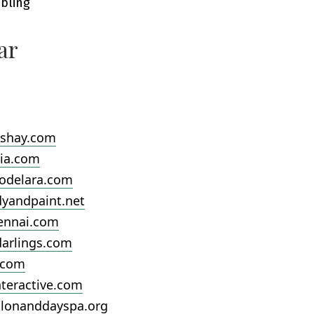
bling
ar
eshay.com
dia.com
codelara.com
dyandpaint.net
hennai.com
arlings.com
.com
nteractive.com
alonanddayspa.org