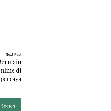
Next
Next Post
Bermain
post:
Online di
rpercaya