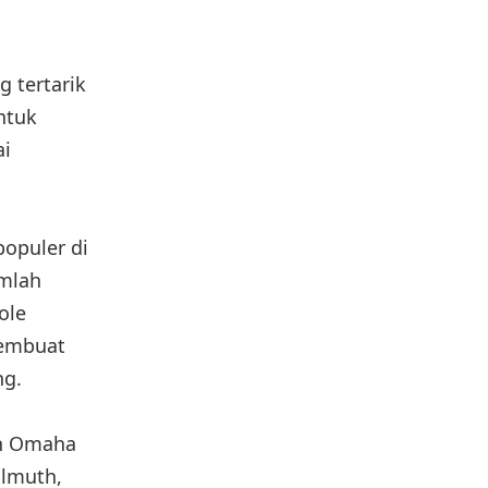
g tertarik
ntuk
ai
opuler di
umlah
ole
membuat
ng.
an Omaha
llmuth,