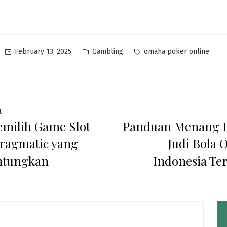
Posted
Tags:
February 13, 2025
Gambling
omaha poker online
in
Previous
t
milih Game Slot
Panduan Menang 
post:
ation
ragmatic yang
Judi Bola 
tungkan
Indonesia Te