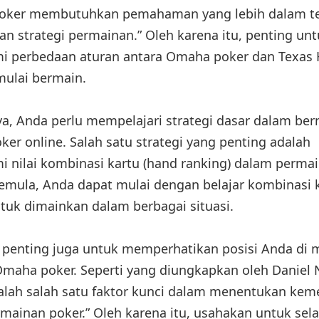
oker membutuhkan pemahaman yang lebih dalam t
an strategi permainan.” Oleh karena itu, penting un
 perbedaan aturan antara Omaha poker dan Texas 
ulai bermain.
ya, Anda perlu mempelajari strategi dasar dalam be
er online. Salah satu strategi yang penting adalah
nilai kombinasi kartu (hand ranking) dalam permain
emula, Anda dapat mulai dengan belajar kombinasi 
ntuk dimainkan dalam berbagai situasi.
u, penting juga untuk memperhatikan posisi Anda di 
maha poker. Seperti yang diungkapkan oleh Daniel 
dalah salah satu faktor kunci dalam menentukan ke
mainan poker.” Oleh karena itu, usahakan untuk sela