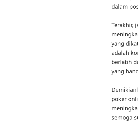
dalam pos
Terakhir, 
meningka
yang dika
adalah ko
berlatih 
yang hand
Demikian
poker onl
meningka
semoga s