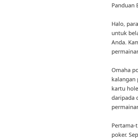
Panduan 
Halo, par
untuk bel
Anda. Ka
permainan
Omaha pok
kalangan 
kartu hol
daripada 
permainan
Pertama-
poker. Sep