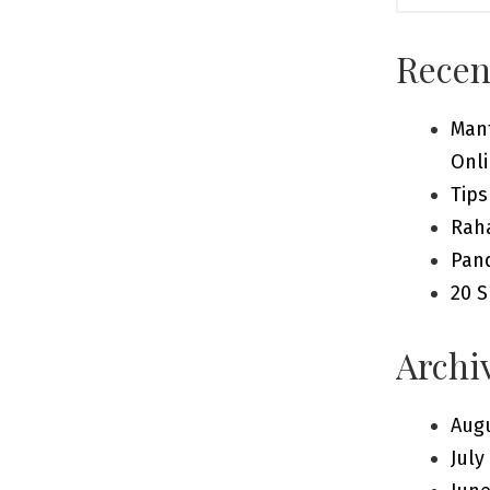
Recen
Man
Onl
Tips
Raha
Pan
20 S
Archi
Aug
July