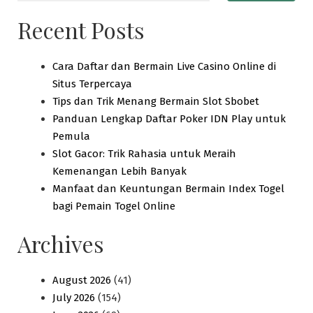
Recent Posts
Cara Daftar dan Bermain Live Casino Online di
Situs Terpercaya
Tips dan Trik Menang Bermain Slot Sbobet
Panduan Lengkap Daftar Poker IDN Play untuk
Pemula
Slot Gacor: Trik Rahasia untuk Meraih
Kemenangan Lebih Banyak
Manfaat dan Keuntungan Bermain Index Togel
bagi Pemain Togel Online
Archives
August 2026
(41)
July 2026
(154)