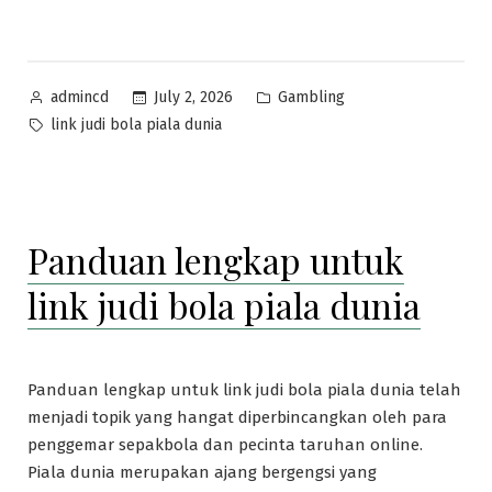
Posted
Posted
July 2, 2026
Gambling
admincd
by
in
Tags:
link judi bola piala dunia
Panduan lengkap untuk
link judi bola piala dunia
Panduan lengkap untuk link judi bola piala dunia telah
menjadi topik yang hangat diperbincangkan oleh para
penggemar sepakbola dan pecinta taruhan online.
Piala dunia merupakan ajang bergengsi yang