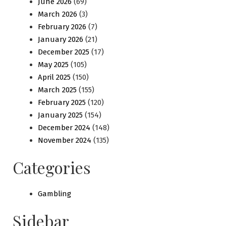
June 2026
(69)
March 2026
(3)
February 2026
(7)
January 2026
(21)
December 2025
(17)
May 2025
(105)
April 2025
(150)
March 2025
(155)
February 2025
(120)
January 2025
(154)
December 2024
(148)
November 2024
(135)
Categories
Gambling
Sidebar