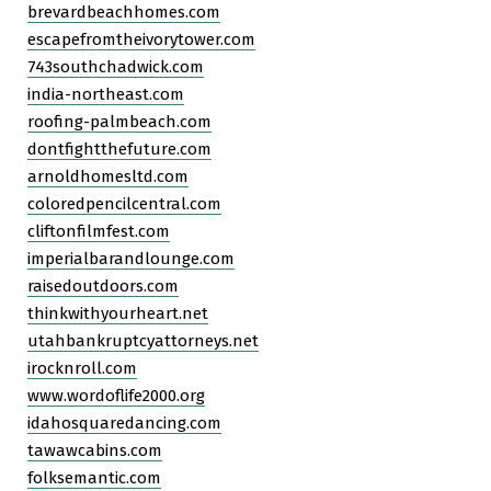
brevardbeachhomes.com
escapefromtheivorytower.com
743southchadwick.com
india-northeast.com
roofing-palmbeach.com
dontfightthefuture.com
arnoldhomesltd.com
coloredpencilcentral.com
cliftonfilmfest.com
imperialbarandlounge.com
raisedoutdoors.com
thinkwithyourheart.net
utahbankruptcyattorneys.net
irocknroll.com
www.wordoflife2000.org
idahosquaredancing.com
tawawcabins.com
folksemantic.com