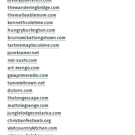
justicejudifrench.com
thewanderingbridge.com
themalleablemom.com
kennethcoletime.com
hungryburlington.com
brunswickatlongstown.com
tartinemaplecuisine.com
janekramer.net
nizi-sushi.com
art-mengo.com
gaiaprimeradio.com
tammiebrown.net
dutonc.com
thelongescape.com
mattolegrange.com
junglelodgecostarica.com
christianfestivals.org
visitcountrykitchen.com