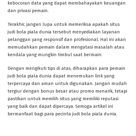
kebocoran data yang dapat membahayakan keuangan
dan privasi pemain.
Terakhir, jangan lupa untuk memeriksa apakah situs
judi bola piala dunia tersebut menyediakan layanan
pelanggan yang responsif dan profesional. Hal ini akan
memudahkan pemain dalam mengatasi masalah atau
kendala yang mungkin timbul saat bermain.
Dengan mengikuti tips di atas, diharapkan para pemain
judi bola piala dunia dapat menemukan link yang
terpercaya dan aman untuk digunakan. Jangan mudah
tergiur dengan bonus besar atau promo menarik, tetapi
pastikan untuk memilih situs yang memiliki reputasi
yang baik dan dapat dipercaya. Semoga artikel ini
bermanfaat bagi para pecinta judi bola piala dunia.