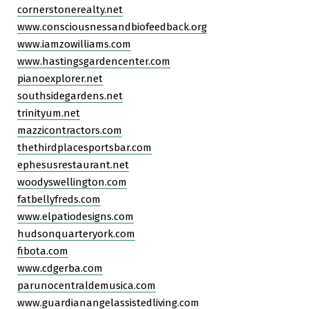
cornerstonerealty.net
www.consciousnessandbiofeedback.org
www.iamzowilliams.com
www.hastingsgardencenter.com
pianoexplorer.net
southsidegardens.net
trinityum.net
mazzicontractors.com
thethirdplacesportsbar.com
ephesusrestaurant.net
woodyswellington.com
fatbellyfreds.com
www.elpatiodesigns.com
hudsonquarteryork.com
fibota.com
www.cdgerba.com
parunocentraldemusica.com
www.guardianangelassistedliving.com