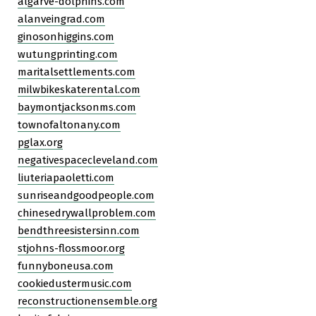
algarve-dolphins.com
alanveingrad.com
ginosonhiggins.com
wutungprinting.com
maritalsettlements.com
milwbikeskaterental.com
baymontjacksonms.com
townofaltonany.com
pglax.org
negativespacecleveland.com
liuteriapaoletti.com
sunriseandgoodpeople.com
chinesedrywallproblem.com
bendthreesistersinn.com
stjohns-flossmoor.org
funnyboneusa.com
cookiedustermusic.com
reconstructionensemble.org