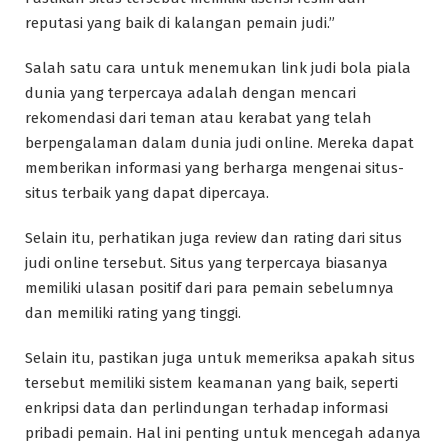
reputasi yang baik di kalangan pemain judi.”
Salah satu cara untuk menemukan link judi bola piala
dunia yang terpercaya adalah dengan mencari
rekomendasi dari teman atau kerabat yang telah
berpengalaman dalam dunia judi online. Mereka dapat
memberikan informasi yang berharga mengenai situs-
situs terbaik yang dapat dipercaya.
Selain itu, perhatikan juga review dan rating dari situs
judi online tersebut. Situs yang terpercaya biasanya
memiliki ulasan positif dari para pemain sebelumnya
dan memiliki rating yang tinggi.
Selain itu, pastikan juga untuk memeriksa apakah situs
tersebut memiliki sistem keamanan yang baik, seperti
enkripsi data dan perlindungan terhadap informasi
pribadi pemain. Hal ini penting untuk mencegah adanya