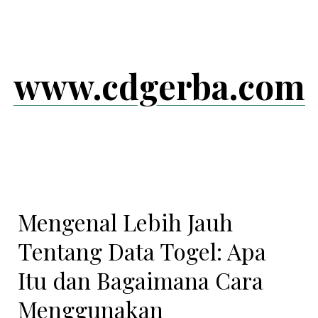
Skip
to
content
www.cdgerba.com
Mengenal Lebih Jauh
Tentang Data Togel: Apa
Itu dan Bagaimana Cara
Menggunakan