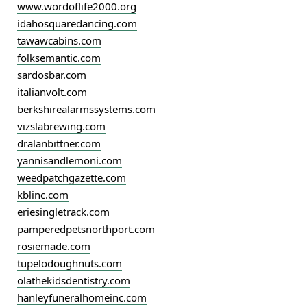
www.wordoflife2000.org
idahosquaredancing.com
tawawcabins.com
folksemantic.com
sardosbar.com
italianvolt.com
berkshirealarmssystems.com
vizslabrewing.com
dralanbittner.com
yannisandlemoni.com
weedpatchgazette.com
kblinc.com
eriesingletrack.com
pamperedpetsnorthport.com
rosiemade.com
tupelodoughnuts.com
olathekidsdentistry.com
hanleyfuneralhomeinc.com