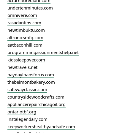
acfurnituregiant.com
undertenminutes.com
omnivere.com
rasadantips.com
newtimbuktu.com
altronicsmfg.com
eatbaconhill.com
programmingassignmentshelp.net
kidssleepover.com
newtravels.net
paydayloansforus.com
thebelmontbakery.com
safewayclassic.com
countrysidewoodcrafts.com
appliancerepairchicagoil.org
ontariotbf.org
instalegendary.com
keepworkershealthyandsafe.com