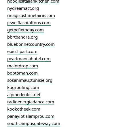
noodlesitaliankitchen.com
nydreamact.org
unagisushimetairie.com
jewelflashtattoos.com
getpcfixtoday.com
bbrtbandra.org
bluebonnetcountry.com
epicclipart.com
pearlmanilahotel.com
maintdrop.com
bobtoman.com
sosanimauxtunisie.org
kogroofing.com
alpinedentist.net
radioenergiadance.com
kookotheek.com
panayiotislamprou.com
southcampusgateway.com