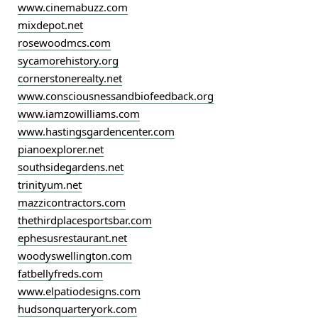
www.cinemabuzz.com
mixdepot.net
rosewoodmcs.com
sycamorehistory.org
cornerstonerealty.net
www.consciousnessandbiofeedback.org
www.iamzowilliams.com
www.hastingsgardencenter.com
pianoexplorer.net
southsidegardens.net
trinityum.net
mazzicontractors.com
thethirdplacesportsbar.com
ephesusrestaurant.net
woodyswellington.com
fatbellyfreds.com
www.elpatiodesigns.com
hudsonquarteryork.com