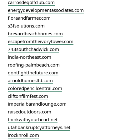
carrosdegolfclub.com
energydevelopmentassociates.com
floraandfarmer.com
s3fsolutions.com
brevardbeachhomes.com
escapefromtheivorytower.com
743southchadwick.com
india-northeast.com
roofing-palmbeach.com
dontfightthefuture.com
arnoldhomesltd.com
coloredpencilcentral.com
cliftonfilmfest.com
imperialbarandlounge.com
raisedoutdoors.com
thinkwithyourheart.net
utahbankruptcyattorneys.net
irocknroll.com