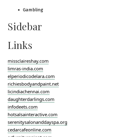
Gambling
Sidebar
Links
missclaireshay.com
limras-india.com
elperiodicodelara.com
richiesbodyandpaint.net
licindiachennai.com
daughterdarlings.com
infodeets.com
hotsalsainteractive.com
serenitysalonanddayspa.org
cedarcafeonline.com