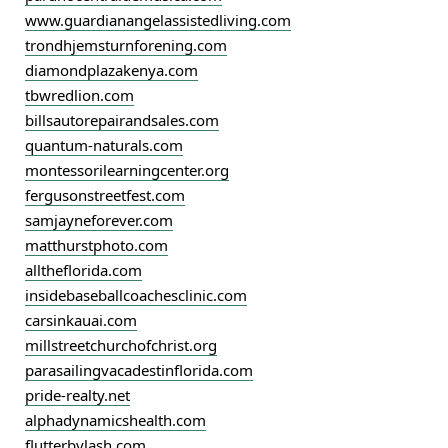
www.guardianangelassistedliving.com
trondhjemsturnforening.com
diamondplazakenya.com
tbwredlion.com
billsautorepairandsales.com
quantum-naturals.com
montessorilearningcenter.org
fergusonstreetfest.com
samjayneforever.com
matthurstphoto.com
alltheflorida.com
insidebaseballcoachesclinic.com
carsinkauai.com
millstreetchurchofchrist.org
parasailingvacadestinflorida.com
pride-realty.net
alphadynamicshealth.com
flutterbylash.com