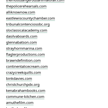
themostdangerousanimalofall.com
thepolicerehearsals.com
alliknownow.com
eastlewiscountychamber.com
tribunalcontenciosobc.org
sloclassicalacademy.com
dasilvaboards.com
glennabatson.com
strayhornmarina.com
flaglerproductions.com
brawndefinition.com
continentalicecream.com
crazycreekquilts.com
binkdavies.com
christchurchpdx.org
kenabrahambooks.com
commune-kitchen.com
amuthefilm.com