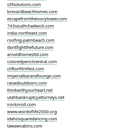
s3fsolutions.com
brevardbeachhomes.com
escapefromtheivorytower.com
743southchadwick.com
india-northeast.com
roofing-palmbeach.com
dontfightthefuture.com
arnoldhomesltd.com
coloredpencilcentral.com
cliftonfilmfest.com
imperialbarandlounge.com
raisedoutdoors.com
thinkwithyourheart.net
utahbankruptcyattorneys.net
irocknroll.com
www.wordoflife2000.org
idahosquaredancing.com
tawawcabins.com