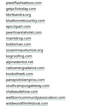
jewelflashtattoos.com
getpcfixtoday.com
bbrtbandra.org
bluebonnetcountry.com
epicclipart.com
pearlmanilahotel.com
maintdrop.com
bobtoman.com
sosanimauxtunisie.org
kogroofing.com
alpinedentist.net
radioenergiadance.com
kookotheek.com
panayiotislamprou.com
southcampusgateway.com
chateaudelisse.com
wellborncommunityassociation.com
wildwoodfilmfestival.com