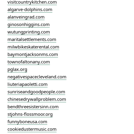
visitcountrykitchen.com
algarve-dolphins.com
alanveingrad.com
ginosonhiggins.com
wutungprinting.com
maritalsettlements.com
milwbikeskaterental.com
baymontjacksonms.com
townofaltonany.com
pglax.org
negativespacecleveland.com
liuteriapaoletti.com
sunriseandgoodpeople.com
chinesedrywallproblem.com
bendthreesistersinn.com
stjohns-flossmoor.org
funnyboneusa.com
cookiedustermusic.com