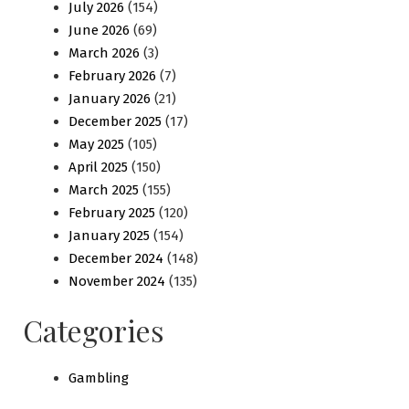
July 2026
(154)
June 2026
(69)
March 2026
(3)
February 2026
(7)
January 2026
(21)
December 2025
(17)
May 2025
(105)
April 2025
(150)
March 2025
(155)
February 2025
(120)
January 2025
(154)
December 2024
(148)
November 2024
(135)
Categories
Gambling