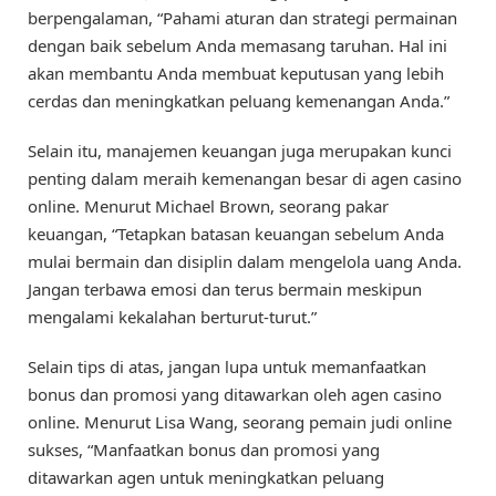
berpengalaman, “Pahami aturan dan strategi permainan
dengan baik sebelum Anda memasang taruhan. Hal ini
akan membantu Anda membuat keputusan yang lebih
cerdas dan meningkatkan peluang kemenangan Anda.”
Selain itu, manajemen keuangan juga merupakan kunci
penting dalam meraih kemenangan besar di agen casino
online. Menurut Michael Brown, seorang pakar
keuangan, “Tetapkan batasan keuangan sebelum Anda
mulai bermain dan disiplin dalam mengelola uang Anda.
Jangan terbawa emosi dan terus bermain meskipun
mengalami kekalahan berturut-turut.”
Selain tips di atas, jangan lupa untuk memanfaatkan
bonus dan promosi yang ditawarkan oleh agen casino
online. Menurut Lisa Wang, seorang pemain judi online
sukses, “Manfaatkan bonus dan promosi yang
ditawarkan agen untuk meningkatkan peluang