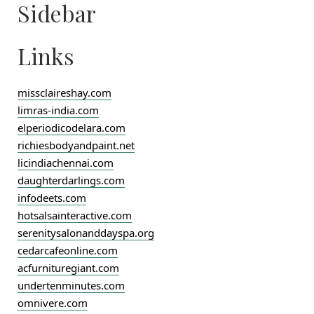
Sidebar
Links
missclaireshay.com
limras-india.com
elperiodicodelara.com
richiesbodyandpaint.net
licindiachennai.com
daughterdarlings.com
infodeets.com
hotsalsainteractive.com
serenitysalonanddayspa.org
cedarcafeonline.com
acfurnituregiant.com
undertenminutes.com
omnivere.com