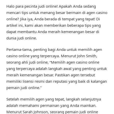
Halo para pecinta judi online! Apakah Anda sedang
mencari tips untuk menang besar bermain di agen casino
online? Jika iya, Anda berada di tempat yang tepat! Di
artikel ini, kami akan memberikan beberapa tips yang
dapat membantu Anda meraih kemenangan besar di
dunia judi online.
Pertama-tama, penting bagi Anda untuk memilih agen
casino online yang terpercaya. Menurut John Smith,
seorang ahli judi online, “Memilih agen casino online
yang terpercaya adalah langkah awal yang penting untuk
meraih kemenangan besar. Pastikan agen tersebut
memiliki lisensi resmi dan reputasi yang baik di kalangan
pemain judi online.”
Setelah memilih agen yang tepat, langkah selanjutnya
adalah memahami permainan yang Anda mainkan.
Menurut Sarah Johnson, seorang pemain judi online