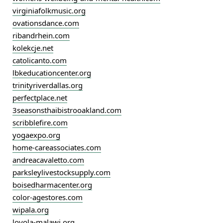
virginiafolkmusic.org
ovationsdance.com
ribandrhein.com
kolekcje.net
catolicanto.com
lbkeducationcenter.org
trinityriverdallas.org
perfectplace.net
3seasonsthaibistrooakland.com
scribblefire.com
yogaexpo.org
home-careassociates.com
andreacavaletto.com
parksleylivestocksupply.com
boisedharmacenter.org
color-agestores.com
wipala.org
loyola-malawi.org